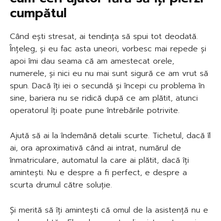
cumpătul
Când ești stresat, ai tendința să spui tot deodată.
Înțeleg, și eu fac asta uneori, vorbesc mai repede și
apoi îmi dau seama că am amestecat orele,
numerele, și nici eu nu mai sunt sigură ce am vrut să
spun. Dacă îți iei o secundă și începi cu problema în
sine, bariera nu se ridică după ce am plătit, atunci
operatorul îți poate pune întrebările potrivite.
Ajută să ai la îndemână detalii scurte. Tichetul, dacă îl
ai, ora aproximativă când ai intrat, numărul de
înmatriculare, automatul la care ai plătit, dacă îți
amintești. Nu e despre a fi perfect, e despre a
scurta drumul către soluție.
Și merită să îți amintești că omul de la asistență nu e