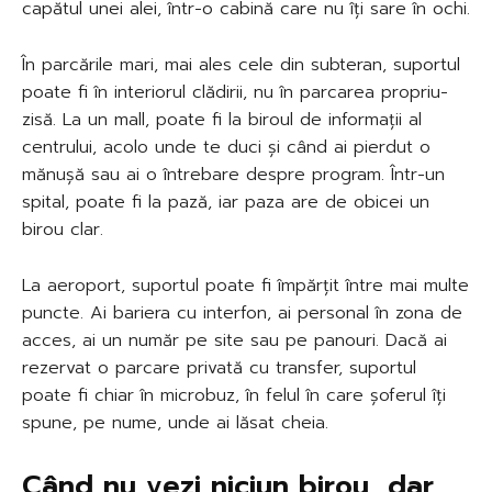
capătul unei alei, într-o cabină care nu îți sare în ochi.
În parcările mari, mai ales cele din subteran, suportul
poate fi în interiorul clădirii, nu în parcarea propriu-
zisă. La un mall, poate fi la biroul de informații al
centrului, acolo unde te duci și când ai pierdut o
mănușă sau ai o întrebare despre program. Într-un
spital, poate fi la pază, iar paza are de obicei un
birou clar.
La aeroport, suportul poate fi împărțit între mai multe
puncte. Ai bariera cu interfon, ai personal în zona de
acces, ai un număr pe site sau pe panouri. Dacă ai
rezervat o parcare privată cu transfer, suportul
poate fi chiar în microbuz, în felul în care șoferul îți
spune, pe nume, unde ai lăsat cheia.
Când nu vezi niciun birou, dar