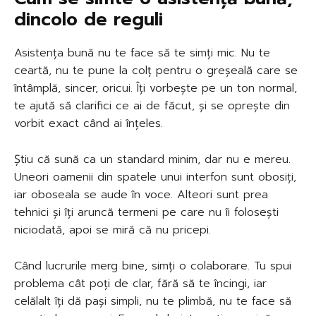
dincolo de reguli
Asistența bună nu te face să te simți mic. Nu te
ceartă, nu te pune la colț pentru o greșeală care se
întâmplă, sincer, oricui. Îți vorbește pe un ton normal,
te ajută să clarifici ce ai de făcut, și se oprește din
vorbit exact când ai înțeles.
Știu că sună ca un standard minim, dar nu e mereu.
Uneori oamenii din spatele unui interfon sunt obosiți,
iar oboseala se aude în voce. Alteori sunt prea
tehnici și îți aruncă termeni pe care nu îi folosești
niciodată, apoi se miră că nu pricepi.
Când lucrurile merg bine, simți o colaborare. Tu spui
problema cât poți de clar, fără să te încingi, iar
celălalt îți dă pași simpli, nu te plimbă, nu te face să