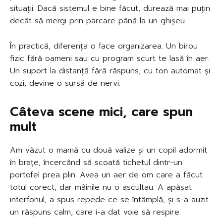
situații. Dacă sistemul e bine făcut, durează mai puțin
decât să mergi prin parcare până la un ghișeu.
În practică, diferența o face organizarea. Un birou
fizic fără oameni sau cu program scurt te lasă în aer.
Un suport la distanță fără răspuns, cu ton automat și
cozi, devine o sursă de nervi.
Câteva scene mici, care spun
mult
Am văzut o mamă cu două valize și un copil adormit
în brațe, încercând să scoată tichetul dintr-un
portofel prea plin. Avea un aer de om care a făcut
totul corect, dar mâinile nu o ascultau. A apăsat
interfonul, a spus repede ce se întâmplă, și s-a auzit
un răspuns calm, care i-a dat voie să respire.