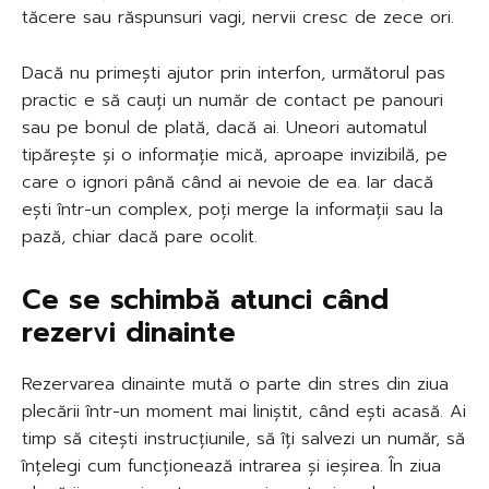
tăcere sau răspunsuri vagi, nervii cresc de zece ori.
Dacă nu primești ajutor prin interfon, următorul pas
practic e să cauți un număr de contact pe panouri
sau pe bonul de plată, dacă ai. Uneori automatul
tipărește și o informație mică, aproape invizibilă, pe
care o ignori până când ai nevoie de ea. Iar dacă
ești într-un complex, poți merge la informații sau la
pază, chiar dacă pare ocolit.
Ce se schimbă atunci când
rezervi dinainte
Rezervarea dinainte mută o parte din stres din ziua
plecării într-un moment mai liniștit, când ești acasă. Ai
timp să citești instrucțiunile, să îți salvezi un număr, să
înțelegi cum funcționează intrarea și ieșirea. În ziua