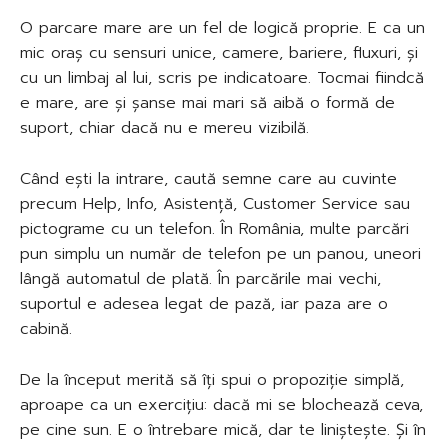
O parcare mare are un fel de logică proprie. E ca un
mic oraș cu sensuri unice, camere, bariere, fluxuri, și
cu un limbaj al lui, scris pe indicatoare. Tocmai fiindcă
e mare, are și șanse mai mari să aibă o formă de
suport, chiar dacă nu e mereu vizibilă.
Când ești la intrare, caută semne care au cuvinte
precum Help, Info, Asistență, Customer Service sau
pictograme cu un telefon. În România, multe parcări
pun simplu un număr de telefon pe un panou, uneori
lângă automatul de plată. În parcările mai vechi,
suportul e adesea legat de pază, iar paza are o
cabină.
De la început merită să îți spui o propoziție simplă,
aproape ca un exercițiu: dacă mi se blochează ceva,
pe cine sun. E o întrebare mică, dar te liniștește. Și în