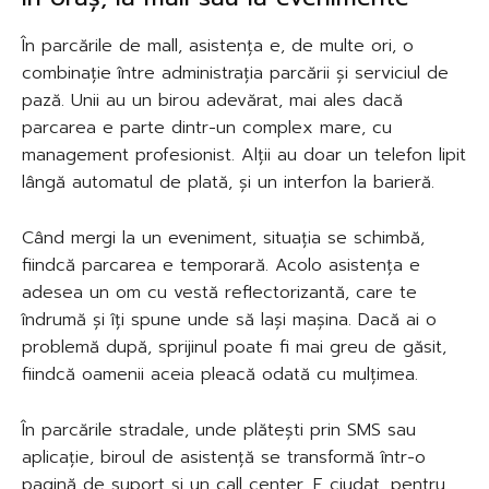
În parcările de mall, asistența e, de multe ori, o
combinație între administrația parcării și serviciul de
pază. Unii au un birou adevărat, mai ales dacă
parcarea e parte dintr-un complex mare, cu
management profesionist. Alții au doar un telefon lipit
lângă automatul de plată, și un interfon la barieră.
Când mergi la un eveniment, situația se schimbă,
fiindcă parcarea e temporară. Acolo asistența e
adesea un om cu vestă reflectorizantă, care te
îndrumă și îți spune unde să lași mașina. Dacă ai o
problemă după, sprijinul poate fi mai greu de găsit,
fiindcă oamenii aceia pleacă odată cu mulțimea.
În parcările stradale, unde plătești prin SMS sau
aplicație, biroul de asistență se transformă într-o
pagină de suport și un call center. E ciudat, pentru