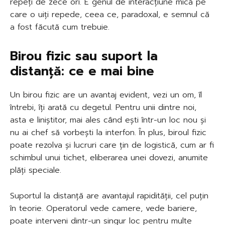
repeți de zece ori. E genul de interacțiune mică pe
care o uiți repede, ceea ce, paradoxal, e semnul că
a fost făcută cum trebuie.
Birou fizic sau suport la
distanță: ce e mai bine
Un birou fizic are un avantaj evident, vezi un om, îl
întrebi, îți arată cu degetul. Pentru unii dintre noi,
asta e liniștitor, mai ales când ești într-un loc nou și
nu ai chef să vorbești la interfon. În plus, biroul fizic
poate rezolva și lucruri care țin de logistică, cum ar fi
schimbul unui tichet, eliberarea unei dovezi, anumite
plăți speciale.
Suportul la distanță are avantajul rapidității, cel puțin
în teorie. Operatorul vede camere, vede bariere,
poate interveni dintr-un singur loc pentru multe