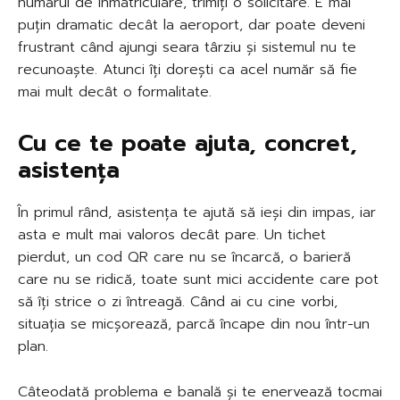
numărul de înmatriculare, trimiți o solicitare. E mai
puțin dramatic decât la aeroport, dar poate deveni
frustrant când ajungi seara târziu și sistemul nu te
recunoaște. Atunci îți dorești ca acel număr să fie
mai mult decât o formalitate.
Cu ce te poate ajuta, concret,
asistența
În primul rând, asistența te ajută să ieși din impas, iar
asta e mult mai valoros decât pare. Un tichet
pierdut, un cod QR care nu se încarcă, o barieră
care nu se ridică, toate sunt mici accidente care pot
să îți strice o zi întreagă. Când ai cu cine vorbi,
situația se micșorează, parcă încape din nou într-un
plan.
Câteodată problema e banală și te enervează tocmai