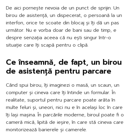
De aici pornește nevoia de un punct de sprijin. Un
birou de asistență, un dispecerat, o persoană la un
interfon, orice te scoate din blocaj și îți dă un pas
următor. Nu e vorba doar de bani sau de timp, e
despre senzația aceea că nu ești singur într-o
situație care îți scapă pentru o clipă.
Ce înseamnă, de fapt, un birou
de asistență pentru parcare
Când spui birou, îți imaginezi o masă, un scaun, un
computer și cineva care îți întinde un formular. În
realitate, suportul pentru parcare poate arăta în
multe feluri și, uneori, nici nu e în același loc în care
îți lași mașina. În parcările moderne, biroul poate fi o
cameră mică, lipită de ieșire, în care stă cineva care
monitorizează barierele și camerele.