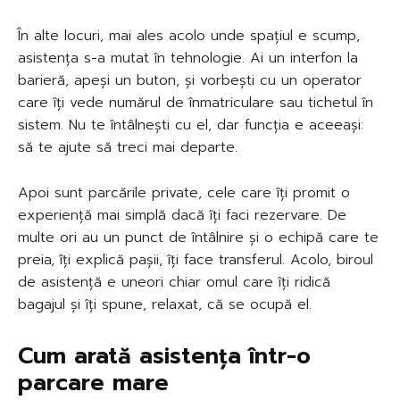
În alte locuri, mai ales acolo unde spațiul e scump,
asistența s-a mutat în tehnologie. Ai un interfon la
barieră, apeși un buton, și vorbești cu un operator
care îți vede numărul de înmatriculare sau tichetul în
sistem. Nu te întâlnești cu el, dar funcția e aceeași:
să te ajute să treci mai departe.
Apoi sunt parcările private, cele care îți promit o
experiență mai simplă dacă îți faci rezervare. De
multe ori au un punct de întâlnire și o echipă care te
preia, îți explică pașii, îți face transferul. Acolo, biroul
de asistență e uneori chiar omul care îți ridică
bagajul și îți spune, relaxat, că se ocupă el.
Cum arată asistența într-o
parcare mare