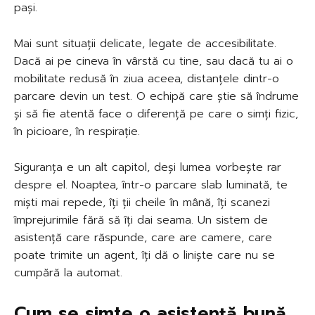
pași.
Mai sunt situații delicate, legate de accesibilitate.
Dacă ai pe cineva în vârstă cu tine, sau dacă tu ai o
mobilitate redusă în ziua aceea, distanțele dintr-o
parcare devin un test. O echipă care știe să îndrume
și să fie atentă face o diferență pe care o simți fizic,
în picioare, în respirație.
Siguranța e un alt capitol, deși lumea vorbește rar
despre el. Noaptea, într-o parcare slab luminată, te
miști mai repede, îți ții cheile în mână, îți scanezi
împrejurimile fără să îți dai seama. Un sistem de
asistență care răspunde, care are camere, care
poate trimite un agent, îți dă o liniște care nu se
cumpără la automat.
Cum se simte o asistență bună,