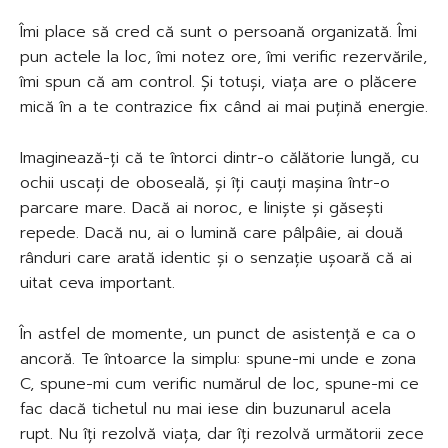
Îmi place să cred că sunt o persoană organizată. Îmi
pun actele la loc, îmi notez ore, îmi verific rezervările,
îmi spun că am control. Și totuși, viața are o plăcere
mică în a te contrazice fix când ai mai puțină energie.
Imaginează-ți că te întorci dintr-o călătorie lungă, cu
ochii uscați de oboseală, și îți cauți mașina într-o
parcare mare. Dacă ai noroc, e liniște și găsești
repede. Dacă nu, ai o lumină care pâlpâie, ai două
rânduri care arată identic și o senzație ușoară că ai
uitat ceva important.
În astfel de momente, un punct de asistență e ca o
ancoră. Te întoarce la simplu: spune-mi unde e zona
C, spune-mi cum verific numărul de loc, spune-mi ce
fac dacă tichetul nu mai iese din buzunarul acela
rupt. Nu îți rezolvă viața, dar îți rezolvă următorii zece