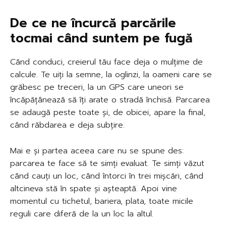
De ce ne încurcă parcările
tocmai când suntem pe fugă
Când conduci, creierul tău face deja o mulțime de
calcule. Te uiți la semne, la oglinzi, la oameni care se
grăbesc pe treceri, la un GPS care uneori se
încăpățânează să îți arate o stradă închisă. Parcarea
se adaugă peste toate și, de obicei, apare la final,
când răbdarea e deja subțire.
Mai e și partea aceea care nu se spune des:
parcarea te face să te simți evaluat. Te simți văzut
când cauți un loc, când întorci în trei mișcări, când
altcineva stă în spate și așteaptă. Apoi vine
momentul cu tichetul, bariera, plata, toate micile
reguli care diferă de la un loc la altul.