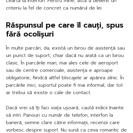
ceartă la interfon. Pentru mine, asta a devenit un
criteriu la fel de concret ca numărul de lei.
Răspunsul pe care îl cauți, spus
fără ocolișuri
În multe parcări, da, există un birou de asistență sau
un punct de suport, chiar dacă nu arată ca un birou
clasic. În parcările mari, mai ales cele de aeroport
sau de centre comerciale, asistența e aproape
obligatorie, fiindcă altfel blocajele ar apărea zilnic. În
parcările mici, suportul poate fi mai informal, dar tot
ar trebui să existe o cale de contact.
Dacă vrei să îți faci viața ușoară, caută indicii înainte
să intri. Panouri cu număr de telefon, interfon la
barieră, semne clare către informații, recenzii care
vorbesc despre suport. Nu sună ca ceva romantic de