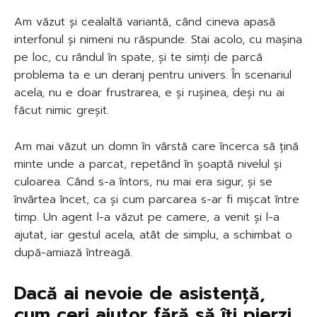
Am văzut și cealaltă variantă, când cineva apasă
interfonul și nimeni nu răspunde. Stai acolo, cu mașina
pe loc, cu rândul în spate, și te simți de parcă
problema ta e un deranj pentru univers. În scenariul
acela, nu e doar frustrarea, e și rușinea, deși nu ai
făcut nimic greșit.
Am mai văzut un domn în vârstă care încerca să țină
minte unde a parcat, repetând în șoaptă nivelul și
culoarea. Când s-a întors, nu mai era sigur, și se
învârtea încet, ca și cum parcarea s-ar fi mișcat între
timp. Un agent l-a văzut pe camere, a venit și l-a
ajutat, iar gestul acela, atât de simplu, a schimbat o
după-amiază întreagă.
Dacă ai nevoie de asistență,
cum ceri ajutor fără să îți pierzi