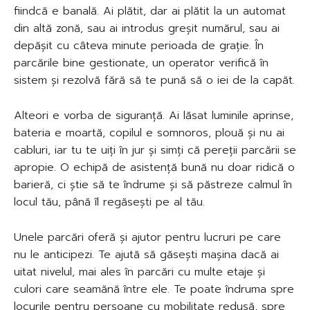
fiindcă e banală. Ai plătit, dar ai plătit la un automat
din altă zonă, sau ai introdus greșit numărul, sau ai
depășit cu câteva minute perioada de grație. În
parcările bine gestionate, un operator verifică în
sistem și rezolvă fără să te pună să o iei de la capăt.
Alteori e vorba de siguranță. Ai lăsat luminile aprinse,
bateria e moartă, copilul e somnoros, plouă și nu ai
cabluri, iar tu te uiți în jur și simți că pereții parcării se
apropie. O echipă de asistență bună nu doar ridică o
barieră, ci știe să te îndrume și să păstreze calmul în
locul tău, până îl regăsești pe al tău.
Unele parcări oferă și ajutor pentru lucruri pe care
nu le anticipezi. Te ajută să găsești mașina dacă ai
uitat nivelul, mai ales în parcări cu multe etaje și
culori care seamănă între ele. Te poate îndruma spre
locurile pentru persoane cu mobilitate redusă, spre