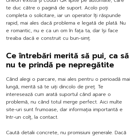
Uneori există și coduri QR lipite pe automate, care
te duc către o pagină de suport. Acolo poți
completa o solicitare, iar un operator îți răspunde
rapid, mai ales dacă problema e legată de plată. Nu
e romantic, nu e ca un om în fața ta, dar își face
treaba dacă e construit cu bun-simț.
Ce întrebări merită să pui, ca să
nu te prindă pe nepregătite
Când alegi o parcare, mai ales pentru o perioadă mai
lungă, merită să te uiți dincolo de preț. Te
interesează cum arată suportul când apare o
problemă, nu când totul merge perfect. Aici multe
site-uri sunt frumoase, dar informația importantă e
într-un colț, la contact.
Caută detalii concrete, nu promisiuni generale. Dacă