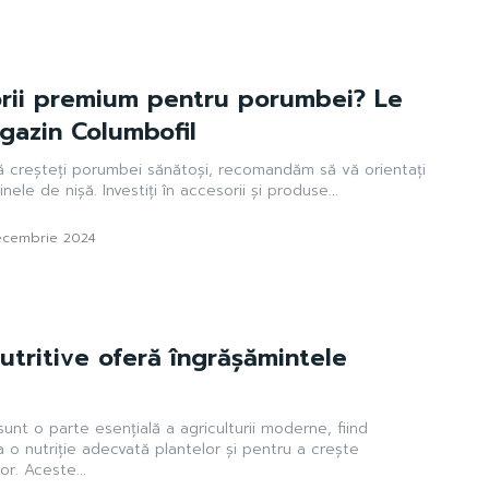
orii premium pentru porumbei? Le
agazin Columbofil
 să creșteți porumbei sănătoși, recomandăm să vă orientați
ele de nișă. Investiți în accesorii și produse...
ecembrie 2024
tritive oferă îngrășămintele
unt o parte esențială a agriculturii moderne, fiind
a o nutriție adecvată plantelor și pentru a crește
productivitatea recoltelor. Aceste...