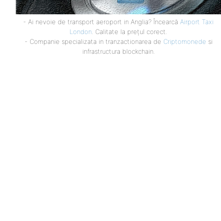
- Ai nevoie de transport aeroport in Anglia? Încearcă
Airport Taxi
London
. Calitate la prețul corect.
- Companie specializata in tranzactionarea de
Criptomonede
si
infrastructura blockchain.