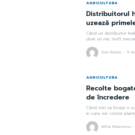
AGRICULTURA
Distribuitorul 
uzează primel
Când un distribuitor hid
doar un mic moft mecan
Dan Bradu
-
9 m
AGRICULTURA
Recolte bogate
de încredere
Când vrei sa începi o c
in care vor creste plante
Mihai Balaceanu