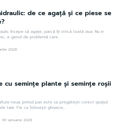
hidraulic: de ce agață și ce piese se
e?
raulic începe să agațe, parcă îți strică toată ziua. Nu e
ic, e genul de problemă care...
artie 2026
 cu semințe plante și semințe roșii
ultura noua, primul pas este sa pregătești corect spațiul
le tale. Fie ca folosești ghivece,...
-
30 ianuarie 2026