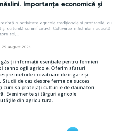
 măslini. Importanța economică și
prezintă o activitate agricolă tradițională și profitabilă, cu
i culturală semnificativă. Cultivarea măslinilor necesită
pre sol,...
-
29 august 2024
i găsiți informații esențiale pentru fermieri
oi tehnologii agricole. Oferim sfaturi
ă despre metode inovatoare de irigare și
ii. Studii de caz despre ferme de succes.
i cum să protejați culturile de dăunători.
ră. Evenimente și târguri agricole
tățile din agricultura.