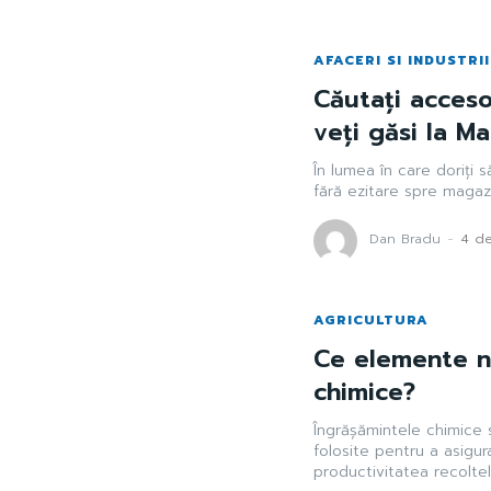
AFACERI SI INDUSTRII
Căutați acces
veți găsi la M
În lumea în care doriți
fără ezitare spre magazin
Dan Bradu
-
4 d
AGRICULTURA
Ce elemente nu
chimice?
Îngrășămintele chimice s
folosite pentru a asigur