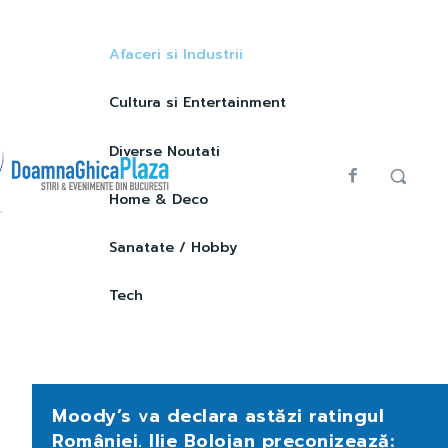
Afaceri si Industrii
Cultura si Entertainment
Diverse Noutati
Home & Deco
Sanatate / Hobby
Tech
Moody’s va declara astăzi ratingul
României. Ilie Bolojan preconizează: