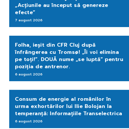
„Acțiunile au început să genereze
efecte”
7 august 2026
Folha, ieșit din CFR Cluj după
înfrângerea cu Tromsø! „Îi voi elimina
pe toți!”. DOUĂ nume „se luptă” pentru
poziția de antrenor.
6 august 2026
Consum de energie al românilor în
urma exhortărilor lui Ilie Bolojan la
temperanță: Informațiile Transelectrica
6 august 2026