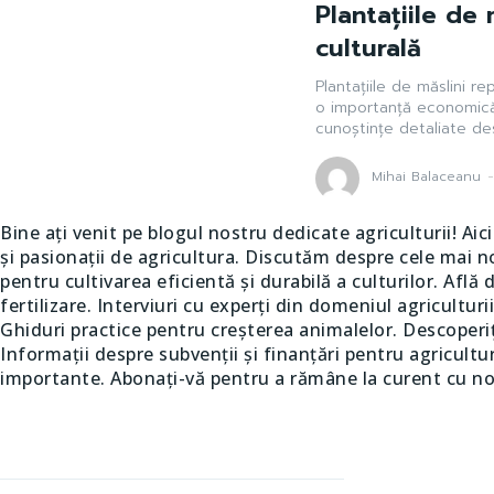
Plantațiile de
culturală
Plantațiile de măslini re
o importanță economică ș
cunoștințe detaliate des
Mihai Balaceanu
Bine ați venit pe blogul nostru dedicate agriculturii! Aic
și pasionații de agricultura. Discutăm despre cele mai n
pentru cultivarea eficientă și durabilă a culturilor. Afl
fertilizare. Interviuri cu experți din domeniul agricultur
Ghiduri practice pentru creșterea animalelor. Descoperiț
Informații despre subvenții și finanțări pentru agricultu
importante. Abonați-vă pentru a rămâne la curent cu nou