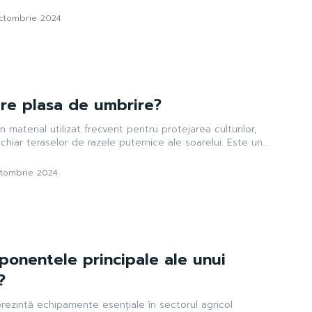
octombrie 2024
are plasa de umbrire?
 material utilizat frecvent pentru protejarea culturilor,
chiar teraselor de razele puternice ale soarelui. Este un...
ctombrie 2024
ponentele principale ale unui
?
prezintă echipamente esențiale în sectorul agricol