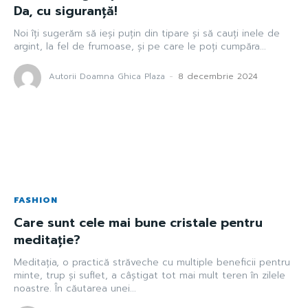
Da, cu siguranță!
Noi îți sugerăm să ieși puțin din tipare și să cauți inele de
argint, la fel de frumoase, și pe care le poți cumpăra...
Autorii Doamna Ghica Plaza
-
8 decembrie 2024
FASHION
Care sunt cele mai bune cristale pentru
meditație?
Meditația, o practică străveche cu multiple beneficii pentru
minte, trup și suflet, a câștigat tot mai mult teren în zilele
noastre. În căutarea unei...