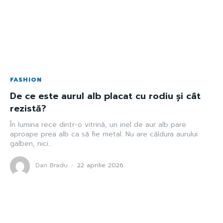
FASHION
De ce este aurul alb placat cu rodiu și cât
rezistă?
În lumina rece dintr-o vitrină, un inel de aur alb pare
aproape prea alb ca să fie metal. Nu are căldura aurului
galben, nici...
Dan Bradu
-
22 aprilie 2026