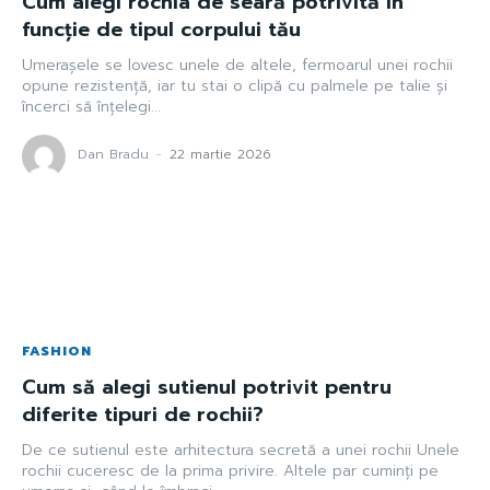
Cum alegi rochia de seară potrivită în
funcție de tipul corpului tău
Umerașele se lovesc unele de altele, fermoarul unei rochii
opune rezistență, iar tu stai o clipă cu palmele pe talie și
încerci să înțelegi...
Dan Bradu
-
22 martie 2026
FASHION
Cum să alegi sutienul potrivit pentru
diferite tipuri de rochii?
De ce sutienul este arhitectura secretă a unei rochii Unele
rochii cuceresc de la prima privire. Altele par cuminți pe