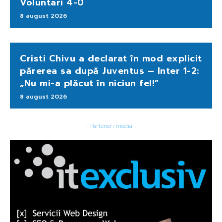
Voluntari 4-0
8 august 2026
Cristi Chivu a declarat în mod explicit
părerea sa după Juventus – Inter 1-2:
„Nu mi-a plăcut în niciun fel!”
8 august 2026
- Parteneri media -