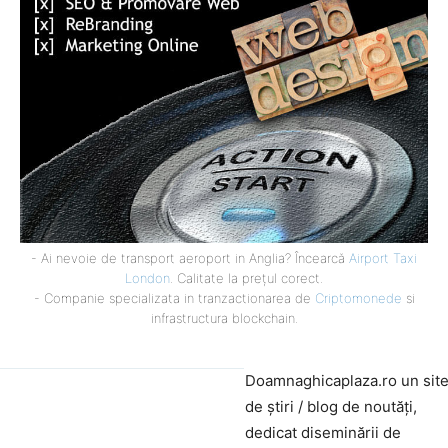
- Ai nevoie de transport aeroport in Anglia? Încearcă
Airport Taxi
London
. Calitate la prețul corect.
- Companie specializata in tranzactionarea de
Criptomonede
si
infrastructura blockchain.
Doamnaghicaplaza.ro un sit
de știri / blog de noutăți,
dedicat diseminării de