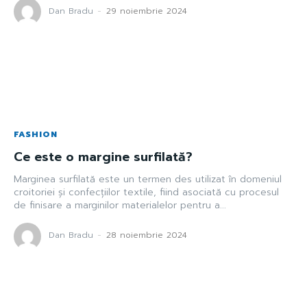
Dan Bradu
-
29 noiembrie 2024
FASHION
Ce este o margine surfilată?
Marginea surfilată este un termen des utilizat în domeniul
croitoriei și confecțiilor textile, fiind asociată cu procesul
de finisare a marginilor materialelor pentru a...
Dan Bradu
-
28 noiembrie 2024