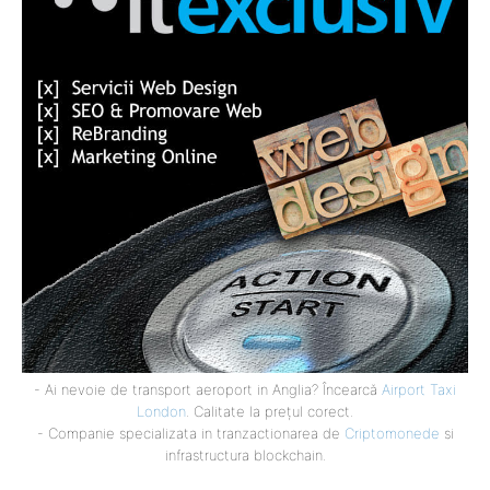
- Ai nevoie de transport aeroport in Anglia? Încearcă
Airport Taxi
London
. Calitate la prețul corect.
- Companie specializata in tranzactionarea de
Criptomonede
si
infrastructura blockchain.