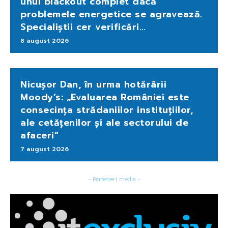
unui blackout complet dacă
problemele energetice se agravează.
Specialiștii cer verificări…
8 august 2026
Nicușor Dan, în urma hotărârii
Moody’s: „Evaluarea României este
consecința strădaniilor instituțiilor,
ale cetățenilor și ale sectorului de
afaceri”
7 august 2026
- Parteneri media -