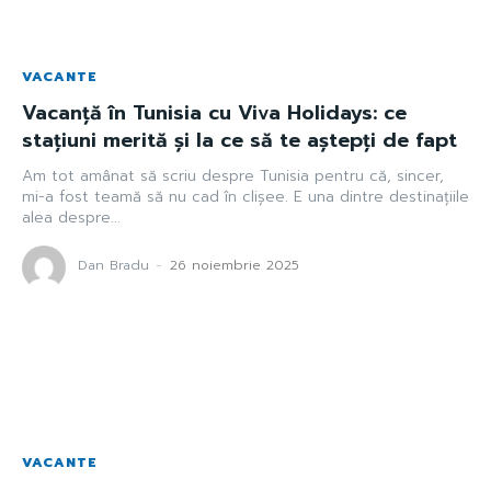
VACANTE
Vacanță în Tunisia cu Viva Holidays: ce
stațiuni merită și la ce să te aștepți de fapt
Am tot amânat să scriu despre Tunisia pentru că, sincer,
mi-a fost teamă să nu cad în clișee. E una dintre destinațiile
alea despre...
Dan Bradu
-
26 noiembrie 2025
VACANTE