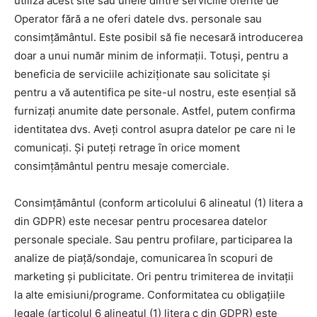
utiliza acest site sau unele dintre serviciile oferite de
Operator fără a ne oferi datele dvs. personale sau
consimțământul. Este posibil să fie necesară introducerea
doar a unui număr minim de informații. Totuși, pentru a
beneficia de serviciile achiziționate sau solicitate și
pentru a vă autentifica pe site-ul nostru, este esențial să
furnizați anumite date personale. Astfel, putem confirma
identitatea dvs. Aveți control asupra datelor pe care ni le
comunicați. Și puteți retrage în orice moment
consimțământul pentru mesaje comerciale.
Consimțământul (conform articolului 6 alineatul (1) litera a
din GDPR) este necesar pentru procesarea datelor
personale speciale. Sau pentru profilare, participarea la
analize de piață/sondaje, comunicarea în scopuri de
marketing și publicitate. Ori pentru trimiterea de invitații
la alte emisiuni/programe. Conformitatea cu obligațiile
legale (articolul 6 alineatul (1) litera c din GDPR) este