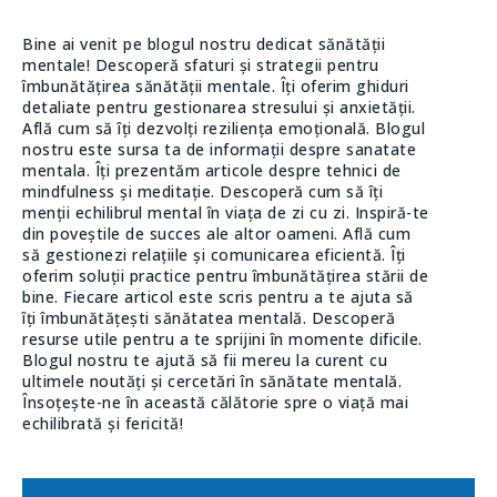
Bine ai venit pe blogul nostru dedicat sănătății
mentale! Descoperă sfaturi și strategii pentru
îmbunătățirea sănătății mentale. Îți oferim ghiduri
detaliate pentru gestionarea stresului și anxietății.
Află cum să îți dezvolți reziliența emoțională. Blogul
nostru este sursa ta de informații despre sanatate
mentala. Îți prezentăm articole despre tehnici de
mindfulness și meditație. Descoperă cum să îți
menții echilibrul mental în viața de zi cu zi. Inspiră-te
din poveștile de succes ale altor oameni. Află cum
să gestionezi relațiile și comunicarea eficientă. Îți
oferim soluții practice pentru îmbunătățirea stării de
bine. Fiecare articol este scris pentru a te ajuta să
îți îmbunătățești sănătatea mentală. Descoperă
resurse utile pentru a te sprijini în momente dificile.
Blogul nostru te ajută să fii mereu la curent cu
ultimele noutăți și cercetări în sănătate mentală.
Însoțește-ne în această călătorie spre o viață mai
echilibrată și fericită!