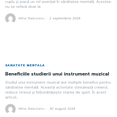
cuplu și joacă un rol esențial în sănătatea mentală. Acestea
nu se referă doar la...
Mihai Balaceanu
-
2 septembrie 2024
SANATATE MENTALA
Beneficiile studierii unui instrument muzical
Studiul unui instrument muzical are multiple beneficii pentru
sănătatea mentală. Această activitate stimulează creierul,
reduce stresul și îmbunătățește starea de spirit. În acest
articol,...
Mihai Balaceanu
-
30 august 2024