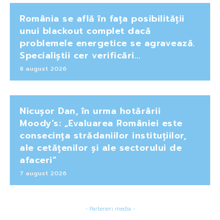
România se află în fața posibilității
unui blackout complet dacă
problemele energetice se agravează.
Specialiștii cer verificări…
8 august 2026
Nicușor Dan, în urma hotărârii
Moody’s: „Evaluarea României este
consecința strădaniilor instituțiilor,
ale cetățenilor și ale sectorului de
afaceri”
7 august 2026
- Parteneri media -