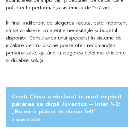
acumularea de impurități și depuneri de calcar care
pot afecta performanța sistemului de încălzire.
În final, indiferent de alegerea făcută, este important
să se analizeze cu atenție necesitățile și bugetul
disponibil. Consultarea unui specialist în sisteme de
încălzire pentru piscine poate oferi recomandări
personalizate, ajutând la alegerea celei mai eficiente
și durabile soluții.
Cristi Chivu a declarat în mod explicit
părerea sa după Juventus – Inter 1-2:
„Nu mi-a plăcut în niciun fel!”
8 august 2026