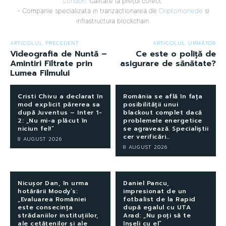
London
. Calitate la prețul corect.
- Companie specializata in tranzactionarea de
Criptomonede
si
infrastructura blockchain.
ARTICOLUL PRECEDENT
ARTICOLUL URMĂTOR
Videografia de Nuntă –
Ce este o poliță de
Amintiri Filtrate prin
asigurare de sănătate?
Lumea Filmului
Cristi Chivu a declarat în
România se află în fața
mod explicit părerea sa
posibilității unui
după Juventus – Inter 1-
blackout complet dacă
2: „Nu mi-a plăcut în
problemele energetice
niciun fel!”
se agravează. Specialiștii
cer verificări…
8 AUGUST 2026
8 AUGUST 2026
Nicușor Dan, în urma
Daniel Pancu,
hotărârii Moody’s:
impresionat de un
„Evaluarea României
fotbalist de la Rapid
este consecința
după egalul cu UTA
strădaniilor instituțiilor,
Arad: „Nu poți să te
ale cetățenilor și ale
înșeli cu el”