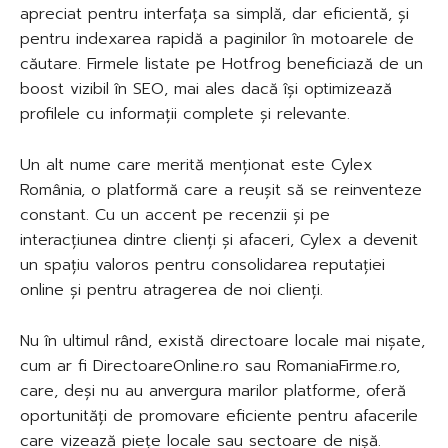
apreciat pentru interfața sa simplă, dar eficientă, și
pentru indexarea rapidă a paginilor în motoarele de
căutare. Firmele listate pe Hotfrog beneficiază de un
boost vizibil în SEO, mai ales dacă își optimizează
profilele cu informații complete și relevante.
Un alt nume care merită menționat este Cylex
România, o platformă care a reușit să se reinventeze
constant. Cu un accent pe recenzii și pe
interacțiunea dintre clienți și afaceri, Cylex a devenit
un spațiu valoros pentru consolidarea reputației
online și pentru atragerea de noi clienți.
Nu în ultimul rând, există directoare locale mai nișate,
cum ar fi DirectoareOnline.ro sau RomaniaFirme.ro,
care, deși nu au anvergura marilor platforme, oferă
oportunități de promovare eficiente pentru afacerile
care vizează piețe locale sau sectoare de nișă.