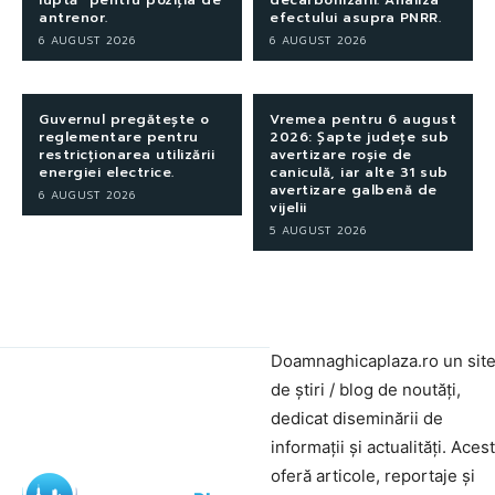
antrenor.
efectului asupra PNRR.
6 AUGUST 2026
6 AUGUST 2026
Guvernul pregătește o
Vremea pentru 6 august
reglementare pentru
2026: Șapte județe sub
restricționarea utilizării
avertizare roșie de
energiei electrice.
caniculă, iar alte 31 sub
avertizare galbenă de
6 AUGUST 2026
vijelii
5 AUGUST 2026
Doamnaghicaplaza.ro un sit
de știri / blog de noutăți,
dedicat diseminării de
informații și actualități. Aces
oferă articole, reportaje și