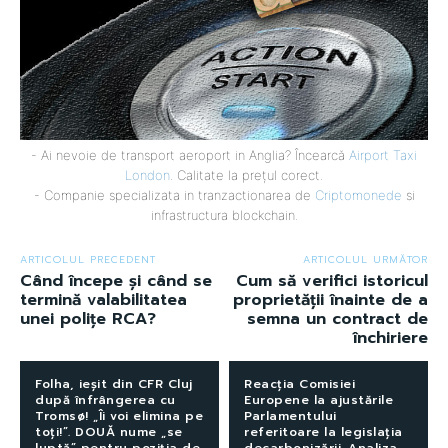
- Ai nevoie de transport aeroport in Anglia? Încearcă
Airport Taxi
London
. Calitate la prețul corect.
- Companie specializata in tranzactionarea de
Criptomonede
si
infrastructura blockchain.
ARTICOLUL PRECEDENT
ARTICOLUL URMĂTOR
Când începe și când se
Cum să verifici istoricul
termină valabilitatea
proprietății înainte de a
unei polițe RCA?
semna un contract de
închiriere
Folha, ieșit din CFR Cluj
Reacția Comisiei
după înfrângerea cu
Europene la ajustările
Tromsø! „Îi voi elimina pe
Parlamentului
toți!”. DOUĂ nume „se
referitoare la legislația
luptă” pentru poziția de
decarbonizării. Analiza