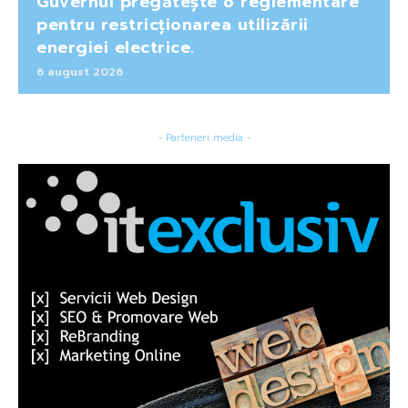
Guvernul pregătește o reglementare
pentru restricționarea utilizării
energiei electrice.
6 august 2026
- Parteneri media -