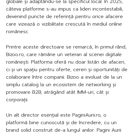
globale și adaptându-se la specificul local. În 2025,
câteva platforme s-au impus ca lideri incontestabili,
devenind puncte de referință pentru orice afacere
care vizează o vizibilitate crescută în mediul online
românesc.
Printre aceste directoare se remarcă, în primul rând,
Bizoo.ro, care rămâne un veteran al scenei digitale
românești. Platforma oferă nu doar listări de afaceri,
ci și un spațiu pentru oferte, cereri și oportunități de
colaborare între companii. Bizoo a evoluat de la un
simplu catalog la un ecosistem de networking și
promovare B2B, atrăgând atât IMM-uri, cât și
corporații.
Un alt director esențial este PaginiAurii.ro, o
platformă bine cunoscută și de încredere, cu un
brand solid construit de-a lungul anilor. Pagini Aurii