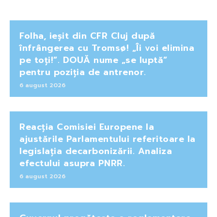
Folha, ieșit din CFR Cluj după
înfrângerea cu Tromsø! „Îi voi elimina
pe toți!”. DOUĂ nume „se luptă”
pentru poziția de antrenor.
6 august 2026
Reacția Comisiei Europene la
ajustările Parlamentului referitoare la
legislația decarbonizării. Analiza
efectului asupra PNRR.
6 august 2026