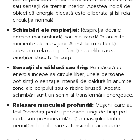
sau senzații de tremur interior. Acestea indică de
obicei că energia blocată este eliberată și își reia
circulația normală.
Schimbări ale respirației:
Respirația devine
adesea mai profundă sau mai rapidă în anumite
momente ale masajului. Acest lucru reflectă
adesea o relaxare profundă sau eliberarea
emoțiilor stocate în corp.
Senzații de căldură sau frig:
Pe măsură ce
energia începe să circule liber, unele persoane
pot simți o senzație intensă de căldură în anumite
zone ale corpului sau o răcire bruscă. Aceste
schimbări sunt un semn al transformării energetice.
Relaxare musculară profundă:
Mușchii care au
fost încordați pentru perioade lungi de timp pot
ceda sub presiunea blândă a masajului tantric,
permițând o eliberare a tensiunilor acumulate.