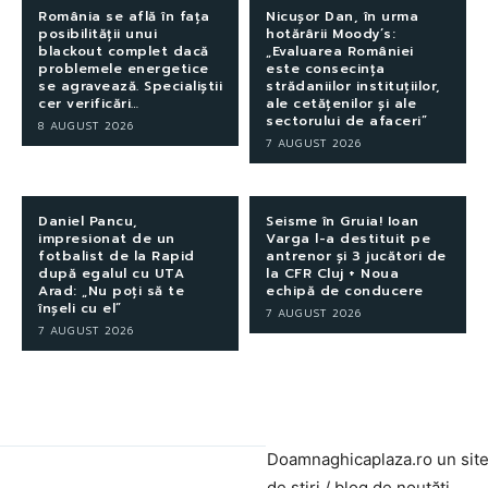
România se află în fața
Nicușor Dan, în urma
posibilității unui
hotărârii Moody’s:
blackout complet dacă
„Evaluarea României
problemele energetice
este consecința
se agravează. Specialiștii
strădaniilor instituțiilor,
cer verificări…
ale cetățenilor și ale
sectorului de afaceri”
8 AUGUST 2026
7 AUGUST 2026
Daniel Pancu,
Seisme în Gruia! Ioan
impresionat de un
Varga l-a destituit pe
fotbalist de la Rapid
antrenor și 3 jucători de
după egalul cu UTA
la CFR Cluj + Noua
Arad: „Nu poți să te
echipă de conducere
înșeli cu el”
7 AUGUST 2026
7 AUGUST 2026
Doamnaghicaplaza.ro un sit
de știri / blog de noutăți,