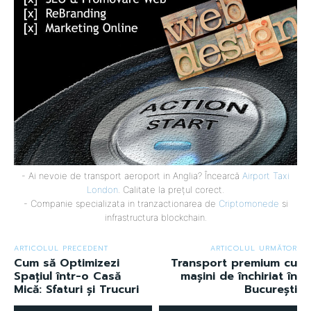
- Ai nevoie de transport aeroport in Anglia? Încearcă
Airport Taxi
London
. Calitate la prețul corect.
- Companie specializata in tranzactionarea de
Criptomonede
si
infrastructura blockchain.
ARTICOLUL PRECEDENT
ARTICOLUL URMĂTOR
Cum să Optimizezi
Transport premium cu
Spațiul într-o Casă
mașini de închiriat în
Mică: Sfaturi și Trucuri
București