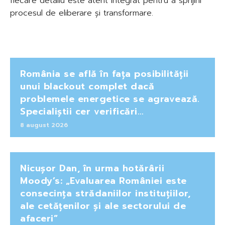
fiecare detaliu este atent integrat pentru a sprijini
procesul de eliberare și transformare.
România se află în fața posibilității
unui blackout complet dacă
problemele energetice se agravează.
Specialiștii cer verificări…
8 august 2026
Nicușor Dan, în urma hotărârii
Moody’s: „Evaluarea României este
consecința strădaniilor instituțiilor,
ale cetățenilor și ale sectorului de
afaceri”