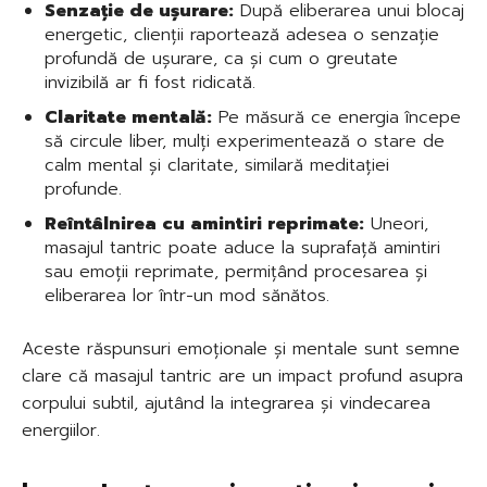
Senzație de ușurare:
După eliberarea unui blocaj
energetic, clienții raportează adesea o senzație
profundă de ușurare, ca și cum o greutate
invizibilă ar fi fost ridicată.
Claritate mentală:
Pe măsură ce energia începe
să circule liber, mulți experimentează o stare de
calm mental și claritate, similară meditației
profunde.
Reîntâlnirea cu amintiri reprimate:
Uneori,
masajul tantric poate aduce la suprafață amintiri
sau emoții reprimate, permițând procesarea și
eliberarea lor într-un mod sănătos.
Aceste răspunsuri emoționale și mentale sunt semne
clare că masajul tantric are un impact profund asupra
corpului subtil, ajutând la integrarea și vindecarea
energiilor.