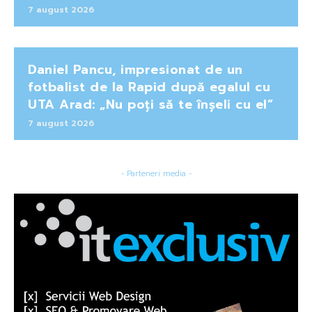
7 august 2026
Daniel Pancu, impresionat de un
fotbalist de la Rapid după egalul cu
UTA Arad: „Nu poți să te înșeli cu el”
7 august 2026
- Parteneri media -