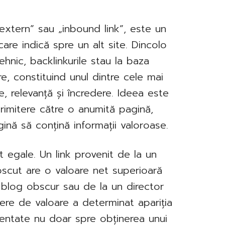
 extern” sau „inbound link”, este un
are indică spre un alt site. Dincolo
hnic, backlinkurile stau la baza
e, constituind unul dintre cele mai
, relevanță și încredere. Ideea este
 trimitere către o anumită pagină,
ină să conțină informații valoroase.
t egale. Un link provenit de la un
oscut are o valoare net superioară
n blog obscur sau de la un director
iere de valoare a determinat apariția
ientate nu doar spre obținerea unui