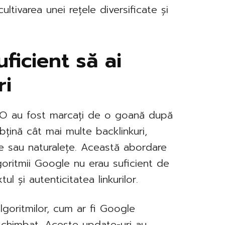
ultivarea unei rețele diversificate și
ficient să ai
ri
 SEO au fost marcați de o goană după
obțină cât mai multe backlinkuri,
te sau naturalețe. Această abordare
oritmii Google nu erau suficient de
ul și autenticitatea linkurilor.
lgoritmilor, cum ar fi Google
schimbat. Aceste update-uri au