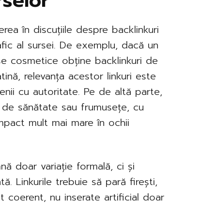
rselor
ea în discuțiile despre backlinkuri
fic al sursei. De exemplu, dacă un
e cosmetice obține backlinkuri de
tină, relevanța acestor linkuri este
nii cu autoritate. Pe de altă parte,
c de sănătate sau frumusețe, cu
mpact mult mai mare în ochii
nă doar variație formală, ci și
tă. Linkurile trebuie să pară firești,
t coerent, nu inserate artificial doar