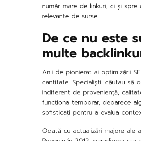
număr mare de linkuri, ci și spre c
relevante de surse.
De ce nu este su
multe backlinku
Anii de pionierat ai optimizării
cantitate. Specialiștii căutau să 
indiferent de proveniență, calita
funcționa temporar, deoarece alg
sofisticați pentru a evalua context
Odată cu actualizări majore ale a
Penguin în 2012, paradigma s-a 