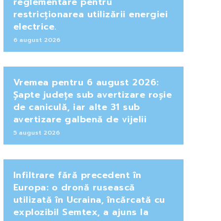
reglementare pentru
restricționarea utilizării energiei
electrice.
6 august 2026
Vremea pentru 6 august 2026:
Șapte județe sub avertizare roșie
de caniculă, iar alte 31 sub
avertizare galbenă de vijelii
5 august 2026
Infiltrare fără precedent în
Europa: o dronă rusească
utilizată în Ucraina, încărcată cu
explozibil Semtex, a ajuns la