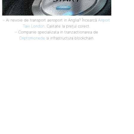
- Ai nevoie de transport aeroport in Anglia? Încearcă
Airport
Taxi London
. Calitate la prețul corect.
- Companie specializata in tranzactionarea de
Criptomonede
si infrastructura blockchain.