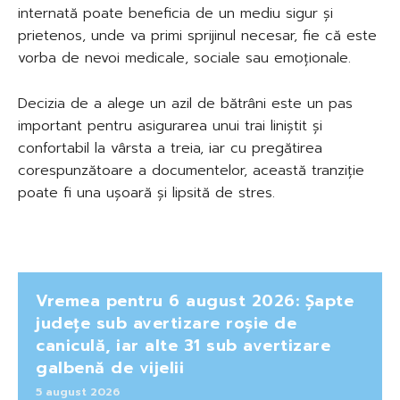
internată poate beneficia de un mediu sigur și
prietenos, unde va primi sprijinul necesar, fie că este
vorba de nevoi medicale, sociale sau emoționale.
Decizia de a alege un azil de bătrâni este un pas
important pentru asigurarea unui trai liniștit și
confortabil la vârsta a treia, iar cu pregătirea
corespunzătoare a documentelor, această tranziție
poate fi una ușoară și lipsită de stres.
Vremea pentru 6 august 2026: Șapte
județe sub avertizare roșie de
caniculă, iar alte 31 sub avertizare
galbenă de vijelii
5 august 2026