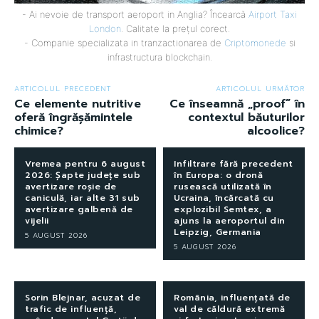
- Ai nevoie de transport aeroport in Anglia? Încearcă
Airport Taxi
London
. Calitate la prețul corect.
- Companie specializata in tranzactionarea de
Criptomonede
si
infrastructura blockchain.
ARTICOLUL PRECEDENT
ARTICOLUL URMĂTOR
Ce elemente nutritive
Ce înseamnă „proof” în
oferă îngrășămintele
contextul băuturilor
chimice?
alcoolice?
Vremea pentru 6 august
Infiltrare fără precedent
2026: Șapte județe sub
în Europa: o dronă
avertizare roșie de
rusească utilizată în
caniculă, iar alte 31 sub
Ucraina, încărcată cu
avertizare galbenă de
explozibil Semtex, a
vijelii
ajuns la aeroportul din
Leipzig, Germania
5 AUGUST 2026
5 AUGUST 2026
Sorin Blejnar, acuzat de
România, influențată de
trafic de influență,
val de căldură extremă