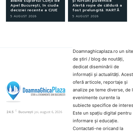
având suportul Curții de
și furtuni puternice.
Apel București, în ciuda
Alertă roșie de căldură a
deciziei recente a CJUE
fost prelungită. HARTĂ
5 AUGUST 2026
5 AUGUST 2026
Doamnaghicaplaza.ro un sit
de știri / blog de noutăți,
dedicat diseminării de
informații și actualități. Aces
oferă articole, reportaje și
analize pe teme diverse, de 
evenimente curente la
subiecte specifice de interes
C
joi, august 6, 2026
24.5
București
Este un spațiu digital pentru
informare și educație.
Contactati-ne oricand la