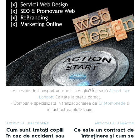
- Ai nevoie de transport aeroport in Anglia? Încearcă
Airport Taxi
London
. Calitate la prețul corect.
- Companie specializata in tranzactionarea de
Criptomonede
si
infrastructura blockchain.
ARTICOLUL PRECEDENT
ARTICOLUL URMĂTOR
Cum sunt tratați copiii
Ce este un contract de
în caz de accident sau
întreținere și cum se