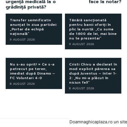
urgență medicală la o
face la notar?
grădiniță privată?
Transfer semnificativ
Tânără sancționată
anunțat în ziua partidei:
pentru banii oferiți în
„Portar de echipă
plic la nuntă: „Cu suma
națională”
de 1.600 de lei, mai bine
nu te prezentai”
9 AUGUST 2026
9 AUGUST 2026
Nu s-au oprit! » Ce s-a
Cristi Chivu a declarat în
petrecut pe teren,
mod explicit părerea sa
imediat după Dinamo –
după Juventus – Inter 1-
FC Voluntari 4-0
2: „Nu mi-a plăcut în
niciun fel!”
8 AUGUST 2026
8 AUGUST 2026
Doamnaghicaplaza.ro un sit