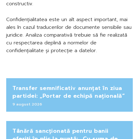
constructiv.
Confidențialitatea este un alt aspect important, mai
ales în cazul traducerilor de documente sensibile sau
juridice. Analiza comparativă trebuie să fie realizată
cu respectarea deplină a normelor de
confidențialitate și protecție a datelor.
Transfer semnificativ anunțat în ziua
partidei: „Portar de echipă națională”
9 august 2026
Tânără sancționată pentru banii
oferiți în plic la nuntă: „Cu suma de