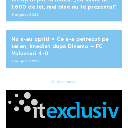
1.600 de lei, mai bine nu te prezentai”
9 august 2026
Nu s-au oprit! » Ce s-a petrecut pe
teren, imediat după Dinamo – FC
Voluntari 4-0
8 august 2026
- Parteneri media -