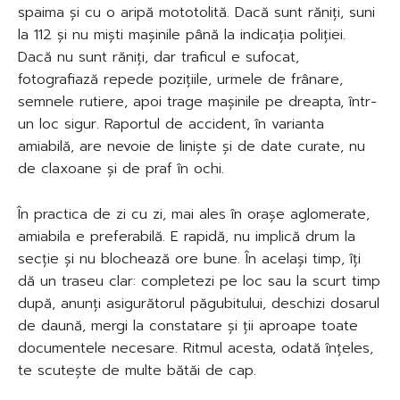
spaima și cu o aripă mototolită. Dacă sunt răniți, suni
la 112 și nu miști mașinile până la indicația poliției.
Dacă nu sunt răniți, dar traficul e sufocat,
fotografiază repede pozițiile, urmele de frânare,
semnele rutiere, apoi trage mașinile pe dreapta, într-
un loc sigur. Raportul de accident, în varianta
amiabilă, are nevoie de liniște și de date curate, nu
de claxoane și de praf în ochi.
În practica de zi cu zi, mai ales în orașe aglomerate,
amiabila e preferabilă. E rapidă, nu implică drum la
secție și nu blochează ore bune. În același timp, îți
dă un traseu clar: completezi pe loc sau la scurt timp
după, anunți asigurătorul păgubitului, deschizi dosarul
de daună, mergi la constatare și ții aproape toate
documentele necesare. Ritmul acesta, odată înțeles,
te scutește de multe bătăi de cap.