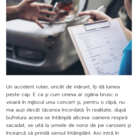
Un accident rutier, oricât de mărunt, îți dă lumea
peste cap. E ca și cum cineva ar zgâria brusc o
vioară în mijlocul unui concert și, pentru o clipă, nu
mai auzi decât tăcerea încordată. În realitate, după
bufnitura aceea se întâmplă altceva: oamenii respiră
sacadat, se uită la urmele de noroi de pe caroserii și
încearcă să prindă sensul întâmplării. Aici intră în