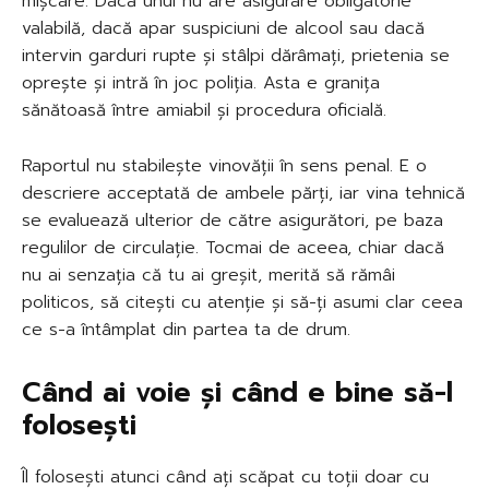
mișcare. Dacă unul nu are asigurare obligatorie
valabilă, dacă apar suspiciuni de alcool sau dacă
intervin garduri rupte și stâlpi dărâmați, prietenia se
oprește și intră în joc poliția. Asta e granița
sănătoasă între amiabil și procedura oficială.
Raportul nu stabilește vinovății în sens penal. E o
descriere acceptată de ambele părți, iar vina tehnică
se evaluează ulterior de către asigurători, pe baza
regulilor de circulație. Tocmai de aceea, chiar dacă
nu ai senzația că tu ai greșit, merită să rămâi
politicos, să citești cu atenție și să-ți asumi clar ceea
ce s-a întâmplat din partea ta de drum.
Când ai voie și când e bine să-l
folosești
Îl folosești atunci când ați scăpat cu toții doar cu