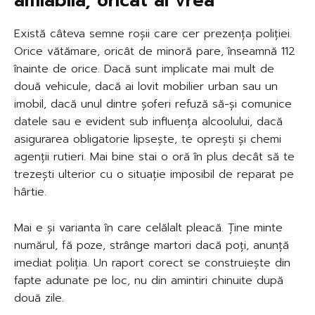
amiabila, oricât ai vrea
Există câteva semne roșii care cer prezența poliției.
Orice vătămare, oricât de minoră pare, înseamnă 112
înainte de orice. Dacă sunt implicate mai mult de
două vehicule, dacă ai lovit mobilier urban sau un
imobil, dacă unul dintre șoferi refuză să-și comunice
datele sau e evident sub influența alcoolului, dacă
asigurarea obligatorie lipsește, te oprești și chemi
agenții rutieri. Mai bine stai o oră în plus decât să te
trezești ulterior cu o situație imposibil de reparat pe
hârtie.
Mai e și varianta în care celălalt pleacă. Ține minte
numărul, fă poze, strânge martori dacă poți, anunță
imediat poliția. Un raport corect se construiește din
fapte adunate pe loc, nu din amintiri chinuite după
două zile.