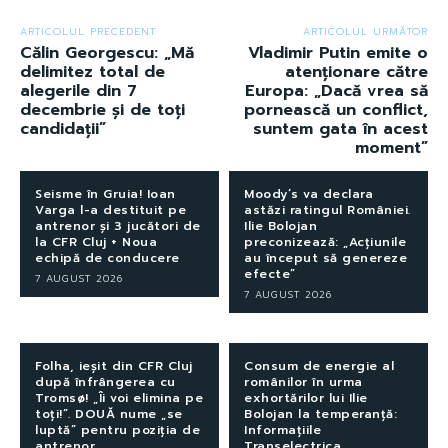
ARTICOLUL PRECEDENT
ARTICOLUL URMĂTOR
Călin Georgescu: „Mă
Vladimir Putin emite o
delimitez total de
atenționare către
alegerile din 7
Europa: „Dacă vrea să
decembrie și de toți
pornească un conflict,
candidații”
suntem gata în acest
moment”
Seisme în Gruia! Ioan
Moody’s va declara
Varga l-a destituit pe
astăzi ratingul României.
antrenor și 3 jucători de
Ilie Bolojan
la CFR Cluj + Noua
preconizează: „Acțiunile
echipă de conducere
au început să genereze
efecte”
7 AUGUST 2026
7 AUGUST 2026
Folha, ieșit din CFR Cluj
Consum de energie al
după înfrângerea cu
românilor în urma
Tromsø! „Îi voi elimina pe
exhortărilor lui Ilie
toți!”. DOUĂ nume „se
Bolojan la temperanță:
luptă” pentru poziția de
Informațiile
antrenor.
Transelectrica