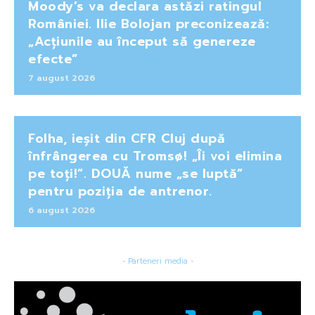
Moody’s va declara astăzi ratingul
României. Ilie Bolojan preconizează:
„Acțiunile au început să genereze
efecte”
7 august 2026
Folha, ieșit din CFR Cluj după
înfrângerea cu Tromsø! „Îi voi elimina
pe toți!”. DOUĂ nume „se luptă”
pentru poziția de antrenor.
6 august 2026
- Parteneri media -