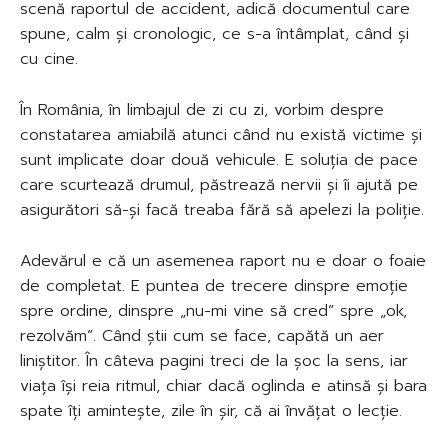
scenă raportul de accident, adică documentul care
spune, calm și cronologic, ce s-a întâmplat, când și
cu cine.
În România, în limbajul de zi cu zi, vorbim despre
constatarea amiabilă atunci când nu există victime și
sunt implicate doar două vehicule. E soluția de pace
care scurtează drumul, păstrează nervii și îi ajută pe
asigurători să-și facă treaba fără să apelezi la poliție.
Adevărul e că un asemenea raport nu e doar o foaie
de completat. E puntea de trecere dinspre emoție
spre ordine, dinspre „nu-mi vine să cred” spre „ok,
rezolvăm”. Când știi cum se face, capătă un aer
liniștitor. În câteva pagini treci de la șoc la sens, iar
viața își reia ritmul, chiar dacă oglinda e atinsă și bara
spate îți amintește, zile în șir, că ai învățat o lecție.