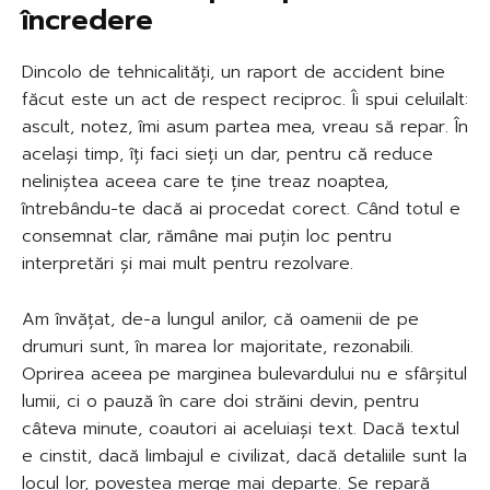
încredere
Dincolo de tehnicalități, un raport de accident bine
făcut este un act de respect reciproc. Îi spui celuilalt:
ascult, notez, îmi asum partea mea, vreau să repar. În
același timp, îți faci sieți un dar, pentru că reduce
neliniștea aceea care te ține treaz noaptea,
întrebându-te dacă ai procedat corect. Când totul e
consemnat clar, rămâne mai puțin loc pentru
interpretări și mai mult pentru rezolvare.
Am învățat, de-a lungul anilor, că oamenii de pe
drumuri sunt, în marea lor majoritate, rezonabili.
Oprirea aceea pe marginea bulevardului nu e sfârșitul
lumii, ci o pauză în care doi străini devin, pentru
câteva minute, coautori ai aceluiași text. Dacă textul
e cinstit, dacă limbajul e civilizat, dacă detaliile sunt la
locul lor, povestea merge mai departe. Se repară