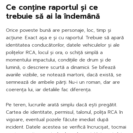
Ce conține raportul și ce
trebuie să ai la îndemână
Orice poveste bună are personaje, loc, timp și
acțiune. Exact așa e și cu raportul. Trebuie să apară
identitatea conducătorilor, datele vehiculelor și ale
polițelor RCA, locul și ora, o schiță simplă a
momentului impactului, condițiile de drum și de
lumină, o descriere scurtă a dinamicii. Se bifează
avariile vizibile, se notează martorii, dacă există, se
semnează de ambele părți. Nu-i un roman, dar are
coerența lui, iar detaliile fac diferența.
Pe teren, lucrurile arată simplu dacă ești pregătit.
Cartea de identitate, permisul, talonul, polița RCA în
vigoare, eventual pozele făcute imediat după
incident. Datele acestea se verifică încrucișat, tocmai