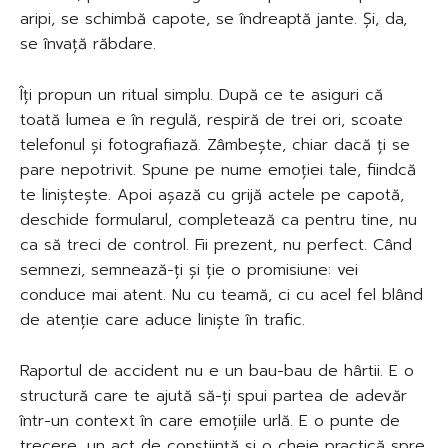
aripi, se schimbă capote, se îndreaptă jante. Și, da,
se învață răbdare.
Îți propun un ritual simplu. După ce te asiguri că
toată lumea e în regulă, respiră de trei ori, scoate
telefonul și fotografiază. Zâmbește, chiar dacă ți se
pare nepotrivit. Spune pe nume emoției tale, fiindcă
te liniștește. Apoi așază cu grijă actele pe capotă,
deschide formularul, completează ca pentru tine, nu
ca să treci de control. Fii prezent, nu perfect. Când
semnezi, semnează-ți și ție o promisiune: vei
conduce mai atent. Nu cu teamă, ci cu acel fel blând
de atenție care aduce liniște în trafic.
Raportul de accident nu e un bau-bau de hârtii. E o
structură care te ajută să-ți spui partea de adevăr
într-un context în care emoțiile urlă. E o punte de
trecere, un act de conștiință și o cheie practică spre