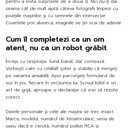
pentru a evita surprizele de a doua zi. Nici nu-ți dai
seama cât de mult ajută câteva fotografii limpezi cu
pozițiile mașinilor și cu semnele din intersecție.
Cuvintele pot aluneca, imaginile se țin scai de adevăr.
Cum îl completezi ca un om
atent, nu ca un robot grăbit
Începi cu respirația. Sună banal, dar contează.
Vorbești calm cu celălalt șofer și stabiliți că mergeți
pe varianta amiabilă. Apoi parcurgeți formularul de
sus în jos, fiecare în secțiunea lui. Scrisul lizibil e un
act de grijă, aproape o declarație că vrei să rezolvi
corect.
Datele personale și cele ale mașinii se trec exact.
Marca, modelul, numărul de înmatriculare, seria de
șasiu dacă e cerută, numărul poliței RCA și