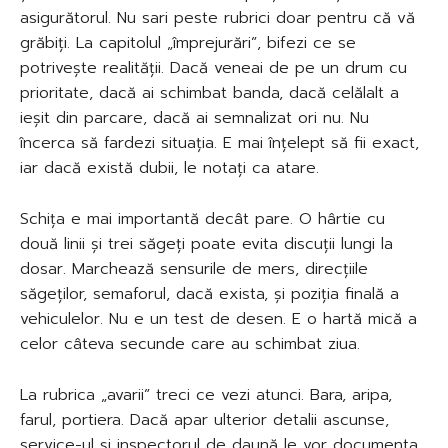
asigurătorul. Nu sari peste rubrici doar pentru că vă
grăbiți. La capitolul „împrejurări”, bifezi ce se
potrivește realității. Dacă veneai de pe un drum cu
prioritate, dacă ai schimbat banda, dacă celălalt a
ieșit din parcare, dacă ai semnalizat ori nu. Nu
încerca să fardezi situația. E mai înțelept să fii exact,
iar dacă există dubii, le notați ca atare.
Schița e mai importantă decât pare. O hârtie cu
două linii și trei săgeți poate evita discuții lungi la
dosar. Marchează sensurile de mers, direcțiile
săgeților, semaforul, dacă exista, și poziția finală a
vehiculelor. Nu e un test de desen. E o hartă mică a
celor câteva secunde care au schimbat ziua.
La rubrica „avarii” treci ce vezi atunci. Bara, aripa,
farul, portiera. Dacă apar ulterior detalii ascunse,
service-ul și inspectorul de daună le vor documenta,