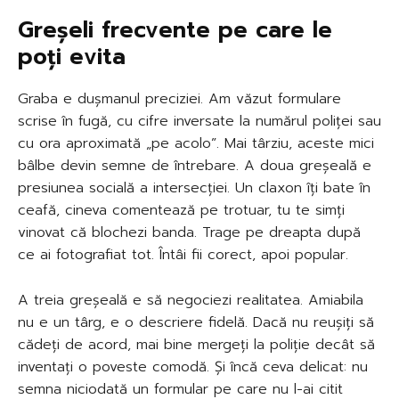
Greșeli frecvente pe care le
poți evita
Graba e dușmanul preciziei. Am văzut formulare
scrise în fugă, cu cifre inversate la numărul poliței sau
cu ora aproximată „pe acolo”. Mai târziu, aceste mici
bâlbe devin semne de întrebare. A doua greșeală e
presiunea socială a intersecției. Un claxon îți bate în
ceafă, cineva comentează pe trotuar, tu te simți
vinovat că blochezi banda. Trage pe dreapta după
ce ai fotografiat tot. Întâi fii corect, apoi popular.
A treia greșeală e să negociezi realitatea. Amiabila
nu e un târg, e o descriere fidelă. Dacă nu reușiți să
cădeți de acord, mai bine mergeți la poliție decât să
inventați o poveste comodă. Și încă ceva delicat: nu
semna niciodată un formular pe care nu l-ai citit