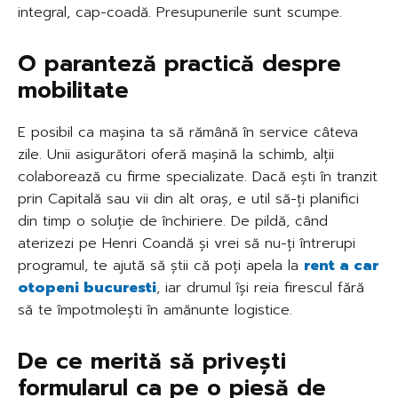
integral, cap-coadă. Presupunerile sunt scumpe.
O paranteză practică despre
mobilitate
E posibil ca mașina ta să rămână în service câteva
zile. Unii asigurători oferă mașină la schimb, alții
colaborează cu firme specializate. Dacă ești în tranzit
prin Capitală sau vii din alt oraș, e util să-ți planifici
din timp o soluție de închiriere. De pildă, când
aterizezi pe Henri Coandă și vrei să nu-ți întrerupi
programul, te ajută să știi că poți apela la
rent a car
otopeni bucuresti
, iar drumul își reia firescul fără
să te împotmolești în amănunte logistice.
De ce merită să privești
formularul ca pe o piesă de