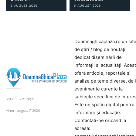
6 AUGUST 2026
6 AUGUST 2026
Doamnaghicaplaza.ro un sit
de știri / blog de noutăți,
dedicat diseminării de
informații și actualități. Aces
oferă articole, reportaje și
analize pe teme diverse, de 
evenimente curente la
subiecte specifice de interes
C
29.7
București
Este un spațiu digital pentru
vineri, august 7, 2026
informare și educație.
Contactati-ne oricand la
adresa: