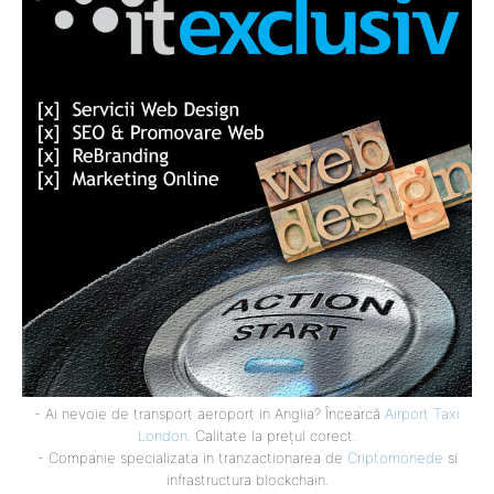
- Ai nevoie de transport aeroport in Anglia? Încearcă
Airport Taxi
London
. Calitate la prețul corect.
- Companie specializata in tranzactionarea de
Criptomonede
si
infrastructura blockchain.