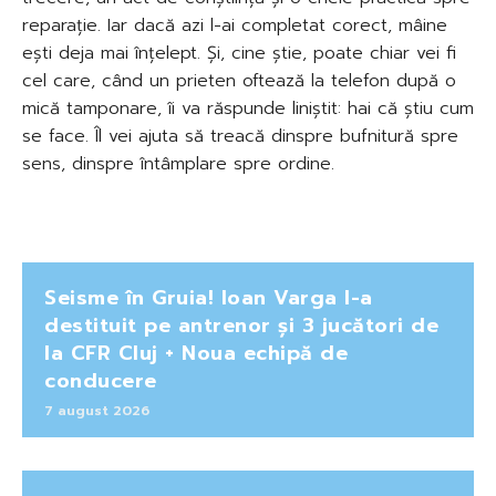
reparație. Iar dacă azi l-ai completat corect, mâine
ești deja mai înțelept. Și, cine știe, poate chiar vei fi
cel care, când un prieten oftează la telefon după o
mică tamponare, îi va răspunde liniștit: hai că știu cum
se face. Îl vei ajuta să treacă dinspre bufnitură spre
sens, dinspre întâmplare spre ordine.
Seisme în Gruia! Ioan Varga l-a
destituit pe antrenor și 3 jucători de
la CFR Cluj + Noua echipă de
conducere
7 august 2026