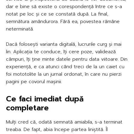
dar e bine să existe o corespondență între ce s-a
notat pe loc și ce se constată după. La final,
semnătura amândurora. Fără ea, povestea rămâne
neterminată.
Dacă folosești varianta digitală, lucrurile curg și mai
lin. Aplicația te conduce, îți cere poze, validează
câmpuri, îți ține minte datele pentru data viitoare. Din
experiență, e ca atunci când treci de la un caiet cu
foi mototolite la un jurnal ordonat, în care nu pierzi
pagini pe covorul mașinii.
Ce faci imediat după
completare
Mulți cred că, odată semnată amiabila, s-a terminat
treaba. De fapt, abia începe partea liniștită. Îl