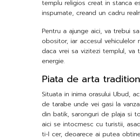
templu religios creat in stanca es
inspumate, creand un cadru real
Pentru a ajunge aici, va trebui s
obositor, iar accesul vehiculelor
daca vrei sa vizitezi templul, va 
energie.
​Piata de arta traditi
Situata in inima orasului Ubud, 
de tarabe unde vei gasi la vanzar
din batik, saronguri de plaja si t
aici se intocmesc cu turistii, asa
ti-l cer, deoarece ai putea obtin