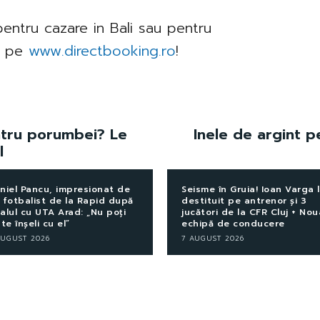
pentru cazare in Bali sau pentru
ra pe
www.directbooking.ro
!
ntru porumbei? Le
Inele de argint p
l
niel Pancu, impresionat de
Seisme în Gruia! Ioan Varga 
 fotbalist de la Rapid după
destituit pe antrenor și 3
alul cu UTA Arad: „Nu poți
jucători de la CFR Cluj + Nou
 te înșeli cu el”
echipă de conducere
AUGUST 2026
7 AUGUST 2026