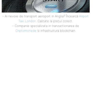
- Ai nevoie de transport aeroport in Anglia? Încearcă
Airport
Taxi London
. Calitate la prețul corect.
- Companie specializata in tranzactionarea de
Criptomonede
si infrastructura blockchain.