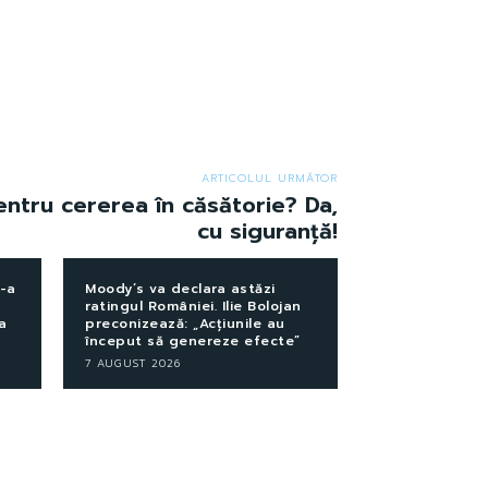
ARTICOLUL URMĂTOR
entru cererea în căsătorie? Da,
cu siguranță!
l-a
Moody’s va declara astăzi
ratingul României. Ilie Bolojan
a
preconizează: „Acțiunile au
început să genereze efecte”
7 AUGUST 2026