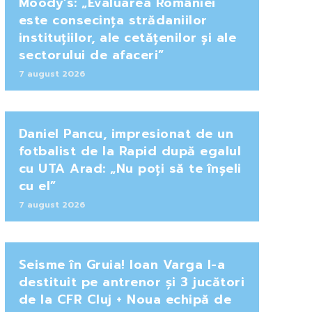
Moody’s: „Evaluarea României
este consecința strădaniilor
instituțiilor, ale cetățenilor și ale
sectorului de afaceri”
7 august 2026
Daniel Pancu, impresionat de un
fotbalist de la Rapid după egalul
cu UTA Arad: „Nu poți să te înșeli
cu el”
7 august 2026
Seisme în Gruia! Ioan Varga l-a
destituit pe antrenor și 3 jucători
de la CFR Cluj + Noua echipă de