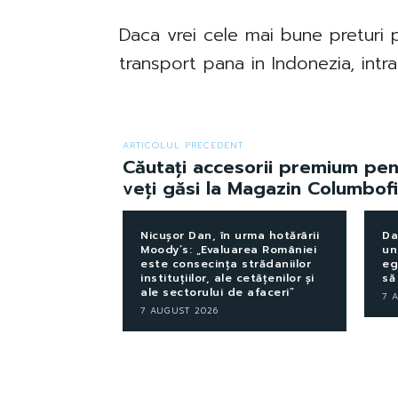
Daca vrei cele mai bune preturi 
transport pana in Indonezia, int
ARTICOLUL PRECEDENT
Căutați accesorii premium pe
veți găsi la Magazin Columbofi
Nicușor Dan, în urma hotărârii
Da
Moody’s: „Evaluarea României
un
este consecința strădaniilor
eg
instituțiilor, ale cetățenilor și
să
ale sectorului de afaceri”
7 
7 AUGUST 2026