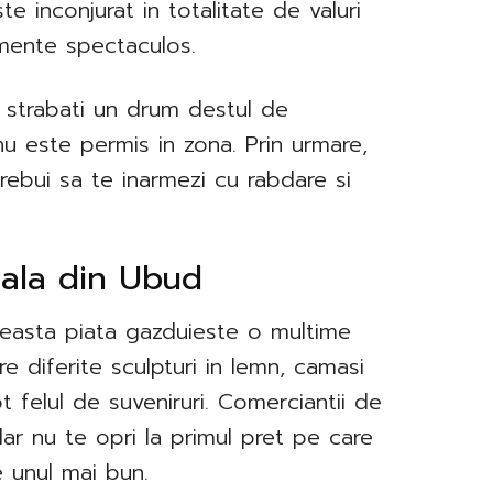
te inconjurat in totalitate de valuri
mente spectaculos.
a strabati un drum destul de
 nu este permis in zona. Prin urmare,
trebui sa te inarmezi cu rabdare si
onala din Ubud
aceasta piata gazduieste o multime
e diferite sculpturi in lemn, camasi
ot felul de suveniruri. Comerciantii de
dar nu te opri la primul pret pe care
e unul mai bun.