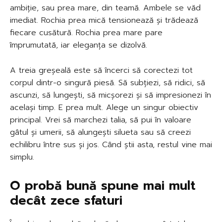
ambiție, sau prea mare, din teamă. Ambele se văd
imediat. Rochia prea mică tensionează și trădează
fiecare cusătură. Rochia prea mare pare
împrumutată, iar eleganța se dizolvă.
A treia greșeală este să încerci să corectezi tot
corpul dintr-o singură piesă. Să subțiezi, să ridici, să
ascunzi, să lungești, să micșorezi și să impresionezi în
același timp. E prea mult. Alege un singur obiectiv
principal. Vrei să marchezi talia, să pui în valoare
gâtul și umerii, să alungești silueta sau să creezi
echilibru între sus și jos. Când știi asta, restul vine mai
simplu.
O probă bună spune mai mult
decât zece sfaturi