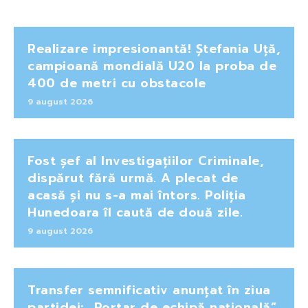
Realizare impresionantă! Ștefania Uță,
campioană mondială U20 la proba de
400 de metri cu obstacole
9 august 2026
Fost șef al Investigațiilor Criminale,
dispărut fără urmă. A plecat de
acasă și nu s-a mai întors. Poliția
Hunedoara îl caută de două zile.
9 august 2026
Transfer semnificativ anunțat în ziua
partidei: „Portar de echipă națională”