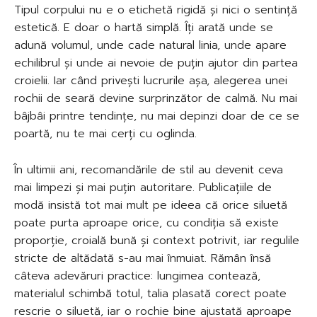
Tipul corpului nu e o etichetă rigidă și nici o sentință
estetică. E doar o hartă simplă. Îți arată unde se
adună volumul, unde cade natural linia, unde apare
echilibrul și unde ai nevoie de puțin ajutor din partea
croielii. Iar când privești lucrurile așa, alegerea unei
rochii de seară devine surprinzător de calmă. Nu mai
bâjbâi printre tendințe, nu mai depinzi doar de ce se
poartă, nu te mai cerți cu oglinda.
În ultimii ani, recomandările de stil au devenit ceva
mai limpezi și mai puțin autoritare. Publicațiile de
modă insistă tot mai mult pe ideea că orice siluetă
poate purta aproape orice, cu condiția să existe
proporție, croială bună și context potrivit, iar regulile
stricte de altădată s-au mai înmuiat. Rămân însă
câteva adevăruri practice: lungimea contează,
materialul schimbă totul, talia plasată corect poate
rescrie o siluetă, iar o rochie bine ajustată aproape