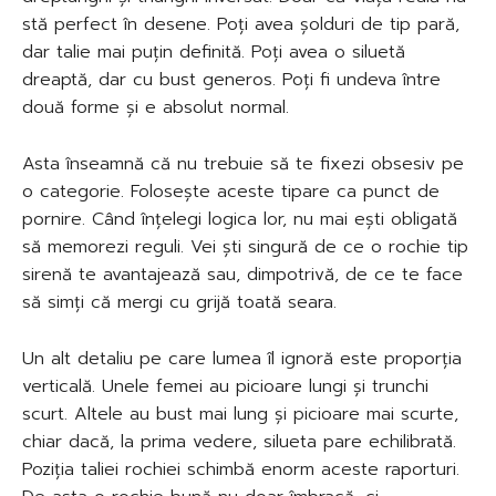
stă perfect în desene. Poți avea șolduri de tip pară,
dar talie mai puțin definită. Poți avea o siluetă
dreaptă, dar cu bust generos. Poți fi undeva între
două forme și e absolut normal.
Asta înseamnă că nu trebuie să te fixezi obsesiv pe
o categorie. Folosește aceste tipare ca punct de
pornire. Când înțelegi logica lor, nu mai ești obligată
să memorezi reguli. Vei ști singură de ce o rochie tip
sirenă te avantajează sau, dimpotrivă, de ce te face
să simți că mergi cu grijă toată seara.
Un alt detaliu pe care lumea îl ignoră este proporția
verticală. Unele femei au picioare lungi și trunchi
scurt. Altele au bust mai lung și picioare mai scurte,
chiar dacă, la prima vedere, silueta pare echilibrată.
Poziția taliei rochiei schimbă enorm aceste raporturi.