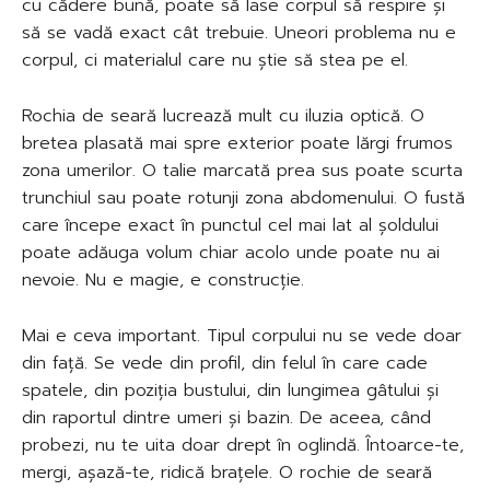
cu cădere bună, poate să lase corpul să respire și
să se vadă exact cât trebuie. Uneori problema nu e
corpul, ci materialul care nu știe să stea pe el.
Rochia de seară lucrează mult cu iluzia optică. O
bretea plasată mai spre exterior poate lărgi frumos
zona umerilor. O talie marcată prea sus poate scurta
trunchiul sau poate rotunji zona abdomenului. O fustă
care începe exact în punctul cel mai lat al șoldului
poate adăuga volum chiar acolo unde poate nu ai
nevoie. Nu e magie, e construcție.
Mai e ceva important. Tipul corpului nu se vede doar
din față. Se vede din profil, din felul în care cade
spatele, din poziția bustului, din lungimea gâtului și
din raportul dintre umeri și bazin. De aceea, când
probezi, nu te uita doar drept în oglindă. Întoarce-te,
mergi, așază-te, ridică brațele. O rochie de seară