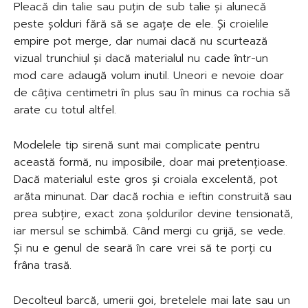
Pleacă din talie sau puțin de sub talie și alunecă
peste șolduri fără să se agațe de ele. Și croielile
empire pot merge, dar numai dacă nu scurtează
vizual trunchiul și dacă materialul nu cade într-un
mod care adaugă volum inutil. Uneori e nevoie doar
de câțiva centimetri în plus sau în minus ca rochia să
arate cu totul altfel.
Modelele tip sirenă sunt mai complicate pentru
această formă, nu imposibile, doar mai pretențioase.
Dacă materialul este gros și croiala excelentă, pot
arăta minunat. Dar dacă rochia e ieftin construită sau
prea subțire, exact zona șoldurilor devine tensionată,
iar mersul se schimbă. Când mergi cu grijă, se vede.
Și nu e genul de seară în care vrei să te porți cu
frâna trasă.
Decolteul barcă, umerii goi, bretelele mai late sau un