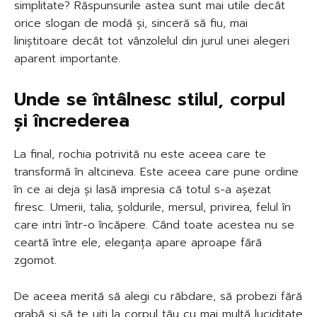
simplitate? Răspunsurile astea sunt mai utile decât
orice slogan de modă și, sinceră să fiu, mai
liniștitoare decât tot vânzolelul din jurul unei alegeri
aparent importante.
Unde se întâlnesc stilul, corpul
și încrederea
La final, rochia potrivită nu este aceea care te
transformă în altcineva. Este aceea care pune ordine
în ce ai deja și lasă impresia că totul s-a așezat
firesc. Umerii, talia, șoldurile, mersul, privirea, felul în
care intri într-o încăpere. Când toate acestea nu se
ceartă între ele, eleganța apare aproape fără
zgomot.
De aceea merită să alegi cu răbdare, să probezi fără
grabă și să te uiți la corpul tău cu mai multă luciditate