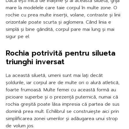
Dacă ești mică de înălțime și ai această siluetă, grijă
mare la modelele care taie corpul în multe zone. O
rochie cu prea multe inserții, volane, contraste și linii
orizontale poate scurta și aglomera. Când linia e
simplă și bine gândită, corpul pare mai lung și mai
sigur pe el.
Rochia potrivită pentru silueta
triunghi inversat
La această siluetă, umerii sunt mai lați decât
șoldurile, iar corpul are de multe ori o alură atletică,
foarte frumoasă. Multe femei cu această formă au
picioare superbe și o prezență puternică, numai că
rochia greșită poate lăsa impresia că partea de sus
domină prea mult. Echilibrul se construiește aici prin
simplificarea zonei umerilor și adăugarea unui strop
de volum jos.