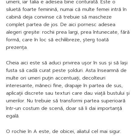
umerii, iar talia e adesea bine conturată. Este o
siluetă foarte feminină, numai că multe femei intră în
cabină deja convinse că trebuie să mascheze
complet partea de jos. De aici pornesc adesea
alegeri greșite: rochii prea largi, prea întunecate, fără
formă, care în loc să echilibreze, șterg toată
prezența.
Cheia aici este să aduci privirea ușor în sus și să lași
fusta să cadă curat peste șolduri. Asta înseamnă de
multe ori umeri puțin accentuați, decolteuri
interesante, mâneci fine, drapaje în partea de sus,
aplicații discrete sau texturi care dau viață bustului și
umerilor. Nu trebuie să transformi partea superioară
într-un costum de scenă, doar să îi dai importanță
egală.
O rochie în A este, de obicei, aliatul cel mai sigur.