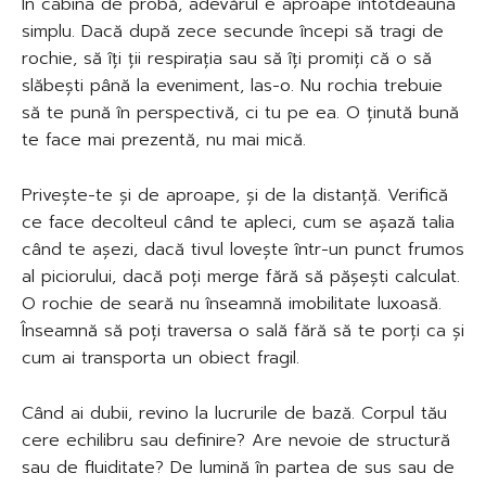
În cabina de probă, adevărul e aproape întotdeauna
simplu. Dacă după zece secunde începi să tragi de
rochie, să îți ții respirația sau să îți promiți că o să
slăbești până la eveniment, las-o. Nu rochia trebuie
să te pună în perspectivă, ci tu pe ea. O ținută bună
te face mai prezentă, nu mai mică.
Privește-te și de aproape, și de la distanță. Verifică
ce face decolteul când te apleci, cum se așază talia
când te așezi, dacă tivul lovește într-un punct frumos
al piciorului, dacă poți merge fără să pășești calculat.
O rochie de seară nu înseamnă imobilitate luxoasă.
Înseamnă să poți traversa o sală fără să te porți ca și
cum ai transporta un obiect fragil.
Când ai dubii, revino la lucrurile de bază. Corpul tău
cere echilibru sau definire? Are nevoie de structură
sau de fluiditate? De lumină în partea de sus sau de