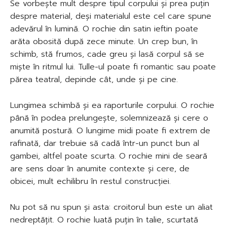
Se vorbește mult despre tipul corpului și prea puțin
despre material, deși materialul este cel care spune
adevărul în lumină. O rochie din satin ieftin poate
arăta obosită după zece minute. Un crep bun, în
schimb, stă frumos, cade greu și lasă corpul să se
miște în ritmul lui. Tulle-ul poate fi romantic sau poate
părea teatral, depinde cât, unde și pe cine.
Lungimea schimbă și ea raporturile corpului. O rochie
până în podea prelungește, solemnizează și cere o
anumită postură. O lungime midi poate fi extrem de
rafinată, dar trebuie să cadă într-un punct bun al
gambei, altfel poate scurta. O rochie mini de seară
are sens doar în anumite contexte și cere, de
obicei, mult echilibru în restul construcției.
Nu pot să nu spun și asta: croitorul bun este un aliat
nedreptățit. O rochie luată puțin în talie, scurtată