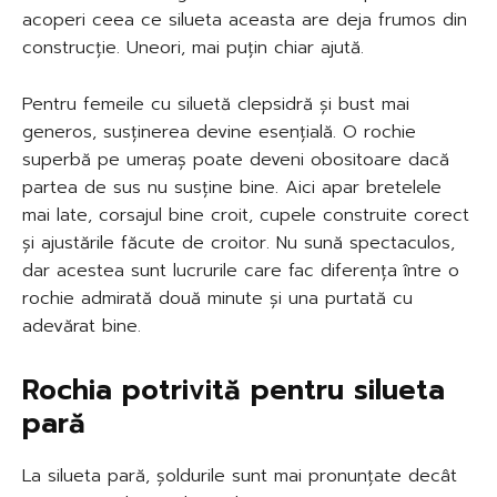
acoperi ceea ce silueta aceasta are deja frumos din
construcție. Uneori, mai puțin chiar ajută.
Pentru femeile cu siluetă clepsidră și bust mai
generos, susținerea devine esențială. O rochie
superbă pe umeraș poate deveni obositoare dacă
partea de sus nu susține bine. Aici apar bretelele
mai late, corsajul bine croit, cupele construite corect
și ajustările făcute de croitor. Nu sună spectaculos,
dar acestea sunt lucrurile care fac diferența între o
rochie admirată două minute și una purtată cu
adevărat bine.
Rochia potrivită pentru silueta
pară
La silueta pară, șoldurile sunt mai pronunțate decât