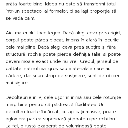
arăta foarte bine. Ideea nu este să transformi totul
într-un spectacol al formelor, ci să lași proporția să
se vadă calm.
Aici materialul face legea. Dacă alegi ceva prea rigid,
corpul poate părea blocat, împins în afară în locurile
cele mai pline. Dacă alegi ceva prea subțire și fără
structură, rochia poate pierde definiția taliei și poate
deveni moale exact unde nu vrei. Crepul, jerseul de
calitate, satinul mai gros sau materialele care au
cădere, dar și un strop de susținere, sunt de obicei
mai sigure.
Decolteurile în V, cele ușor în inimă sau cele rotunjite
merg bine pentru că păstrează fluiditatea. Un
decolteu foarte încărcat, cu aplicații masive, poate
aglomera partea superioară și poate rupe echilibrul.
La fel, o fustă exagerat de voluminoasă poate