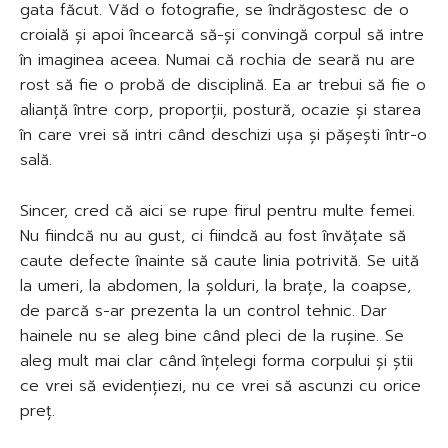
gata făcut. Văd o fotografie, se îndrăgostesc de o
croială și apoi încearcă să-și convingă corpul să intre
în imaginea aceea. Numai că rochia de seară nu are
rost să fie o probă de disciplină. Ea ar trebui să fie o
alianță între corp, proporții, postură, ocazie și starea
în care vrei să intri când deschizi ușa și pășești într-o
sală.
Sincer, cred că aici se rupe firul pentru multe femei.
Nu fiindcă nu au gust, ci fiindcă au fost învățate să
caute defecte înainte să caute linia potrivită. Se uită
la umeri, la abdomen, la șolduri, la brațe, la coapse,
de parcă s-ar prezenta la un control tehnic. Dar
hainele nu se aleg bine când pleci de la rușine. Se
aleg mult mai clar când înțelegi forma corpului și știi
ce vrei să evidențiezi, nu ce vrei să ascunzi cu orice
preț.