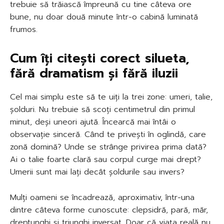
trebuie să trăiască împreună cu tine câteva ore
bune, nu doar două minute într-o cabină luminată
frumos.
Cum îți citești corect silueta,
fără dramatism și fără iluzii
Cel mai simplu este să te uiți la trei zone: umeri, talie,
șolduri. Nu trebuie să scoți centimetrul din primul
minut, deși uneori ajută. Încearcă mai întâi o
observație sinceră. Când te privești în oglindă, care
zonă domină? Unde se strânge privirea prima dată?
Ai o talie foarte clară sau corpul curge mai drept?
Umerii sunt mai lați decât șoldurile sau invers?
Mulți oameni se încadrează, aproximativ, într-una
dintre câteva forme cunoscute: clepsidră, pară, măr,
dreptunghi și triunghi inversat. Doar că viața reală nu