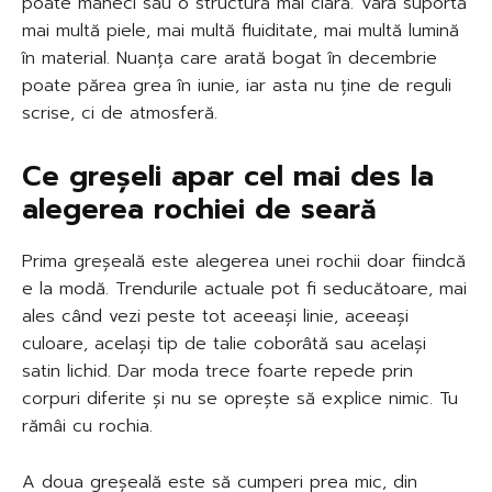
poate mâneci sau o structură mai clară. Vara suportă
mai multă piele, mai multă fluiditate, mai multă lumină
în material. Nuanța care arată bogat în decembrie
poate părea grea în iunie, iar asta nu ține de reguli
scrise, ci de atmosferă.
Ce greșeli apar cel mai des la
alegerea rochiei de seară
Prima greșeală este alegerea unei rochii doar fiindcă
e la modă. Trendurile actuale pot fi seducătoare, mai
ales când vezi peste tot aceeași linie, aceeași
culoare, același tip de talie coborâtă sau același
satin lichid. Dar moda trece foarte repede prin
corpuri diferite și nu se oprește să explice nimic. Tu
rămâi cu rochia.
A doua greșeală este să cumperi prea mic, din