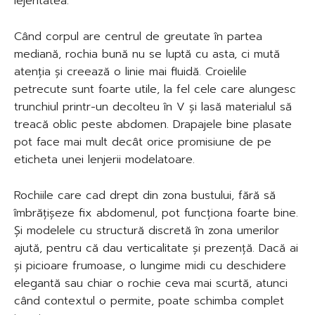
lejeritatea.
Când corpul are centrul de greutate în partea
mediană, rochia bună nu se luptă cu asta, ci mută
atenția și creează o linie mai fluidă. Croielile
petrecute sunt foarte utile, la fel cele care alungesc
trunchiul printr-un decolteu în V și lasă materialul să
treacă oblic peste abdomen. Drapajele bine plasate
pot face mai mult decât orice promisiune de pe
eticheta unei lenjerii modelatoare.
Rochiile care cad drept din zona bustului, fără să
îmbrățișeze fix abdomenul, pot funcționa foarte bine.
Și modelele cu structură discretă în zona umerilor
ajută, pentru că dau verticalitate și prezență. Dacă ai
și picioare frumoase, o lungime midi cu deschidere
elegantă sau chiar o rochie ceva mai scurtă, atunci
când contextul o permite, poate schimba complet