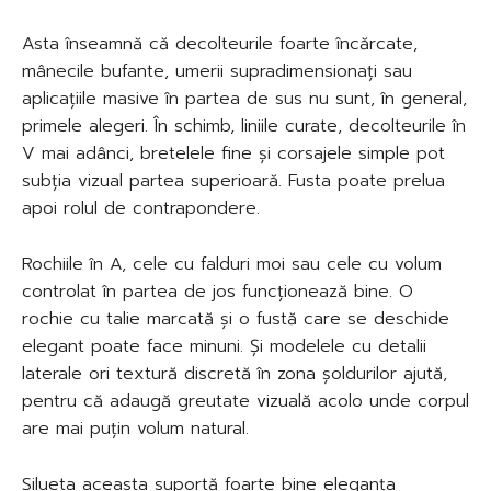
Asta înseamnă că decolteurile foarte încărcate,
mânecile bufante, umerii supradimensionați sau
aplicațiile masive în partea de sus nu sunt, în general,
primele alegeri. În schimb, liniile curate, decolteurile în
V mai adânci, bretelele fine și corsajele simple pot
subția vizual partea superioară. Fusta poate prelua
apoi rolul de contrapondere.
Rochiile în A, cele cu falduri moi sau cele cu volum
controlat în partea de jos funcționează bine. O
rochie cu talie marcată și o fustă care se deschide
elegant poate face minuni. Și modelele cu detalii
laterale ori textură discretă în zona șoldurilor ajută,
pentru că adaugă greutate vizuală acolo unde corpul
are mai puțin volum natural.
Silueta aceasta suportă foarte bine eleganța