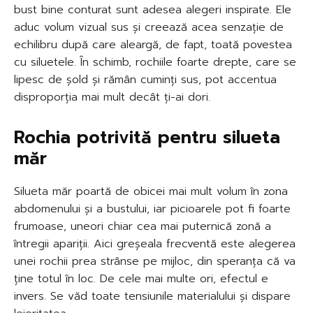
bust bine conturat sunt adesea alegeri inspirate. Ele
aduc volum vizual sus și creează acea senzație de
echilibru după care aleargă, de fapt, toată povestea
cu siluetele. În schimb, rochiile foarte drepte, care se
lipesc de șold și rămân cuminți sus, pot accentua
disproporția mai mult decât ți-ai dori.
Rochia potrivită pentru silueta
măr
Silueta măr poartă de obicei mai mult volum în zona
abdomenului și a bustului, iar picioarele pot fi foarte
frumoase, uneori chiar cea mai puternică zonă a
întregii apariții. Aici greșeala frecventă este alegerea
unei rochii prea strânse pe mijloc, din speranța că va
ține totul în loc. De cele mai multe ori, efectul e
invers. Se văd toate tensiunile materialului și dispare