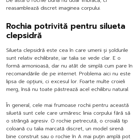
De asta o rochie bună nu doar îmbracă, ci
reasamblează discret imaginea corpului.
Rochia potrivită pentru silueta
clepsidră
Silueta clepsidră este cea în care umerii și șoldurile
sunt relativ echilibrate, iar talia se vede clar. E o
formă armonioasă, dar nu atât de simplă cum pare în
recomandările de pe internet. Problema aici nu este
lipsa de opțiuni, ci excesul lor. Foarte multe croieli
merg, însă nu toate păstrează acel echilibru natural.
În general, cele mai frumoase rochii pentru această
siluetă sunt cele care urmăresc linia corpului fără să
o strângă agresiv. O rochie petrecută, o croială tip
coloană cu talia marcată discret, un model sirenă
bine construit sau o rochie în A mai puțin amplă pot