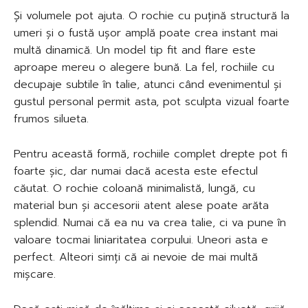
Și volumele pot ajuta. O rochie cu puțină structură la
umeri și o fustă ușor amplă poate crea instant mai
multă dinamică. Un model tip fit and flare este
aproape mereu o alegere bună. La fel, rochiile cu
decupaje subtile în talie, atunci când evenimentul și
gustul personal permit asta, pot sculpta vizual foarte
frumos silueta.
Pentru această formă, rochiile complet drepte pot fi
foarte șic, dar numai dacă acesta este efectul
căutat. O rochie coloană minimalistă, lungă, cu
material bun și accesorii atent alese poate arăta
splendid. Numai că ea nu va crea talie, ci va pune în
valoare tocmai liniaritatea corpului. Uneori asta e
perfect. Alteori simți că ai nevoie de mai multă
mișcare.