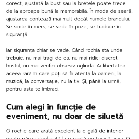
corect, ajustată la bust sau la bretele poate trece
de la aproape bună la memorabilă. În moda de seară,
ajustarea contează mai mult decât numele brandului.
Se simte în mers, se vede în poze, se traduce în
siguranță.
Iar siguranța chiar se vede. Când rochia stă unde
trebuie, nu mai tragi de ea, nu mai ridici discret
bustul, nu mai verifici obsesiv oglinda. Ai libertatea
aceea rară în care poți să fii atentă la oameni, la
muzică, la conversație, nu la tiv. Și, până la urmă,
pentru asta te îmbraci.
Cum alegi în funcție de
eveniment, nu doar de siluetă
O rochie care arată excelent la o gală de interior
poate părea deplasată la o nuntă pe terasă, vara. O