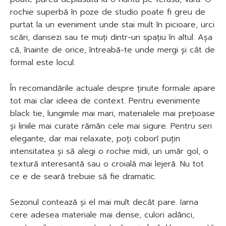
rochie superbă în poze de studio poate fi greu de
purtat la un eveniment unde stai mult în picioare, urci
scări, dansezi sau te muți dintr-un spațiu în altul. Așa
că, înainte de orice, întreabă-te unde mergi și cât de
formal este locul.
În recomandările actuale despre ținute formale apare
tot mai clar ideea de context. Pentru evenimente
black tie, lungimile mai mari, materialele mai prețioase
și liniile mai curate rămân cele mai sigure. Pentru seri
elegante, dar mai relaxate, poți coborî puțin
intensitatea și să alegi o rochie midi, un umăr gol, o
textură interesantă sau o croială mai lejeră. Nu tot
ce e de seară trebuie să fie dramatic.
Sezonul contează și el mai mult decât pare. Iarna
cere adesea materiale mai dense, culori adânci,