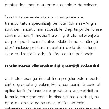
pentru documente urgente sau colete de valoare.
În schimb, serviciile standard, asigurate de
transportatori specializați pe ruta România–Anglia,
sunt semnificativ mai accesibile. Deși timpii de livrare
sunt mai mari, în medie între 4 și 8 zile, diferențele
de preț pot fi semnificative. Multe firme românești
oferă inclusiv preluarea coletului de la domiciliu și
livrarea directă la adresă, fără costuri adiționale.
Optimizarea dimensiunii și greutății coletului
Un factor esențial în stabilirea prețului este raportul
dintre greutate și volum. Multe companii de curierat
aplică tarife în funcție de greutatea volumetrică, o
formulă care ține cont de dimensiunile coletului, nu
doar de greutatea sa reală. Astfel, un colet
voluminos, dar ușor, poate ajunge să coste mai mult