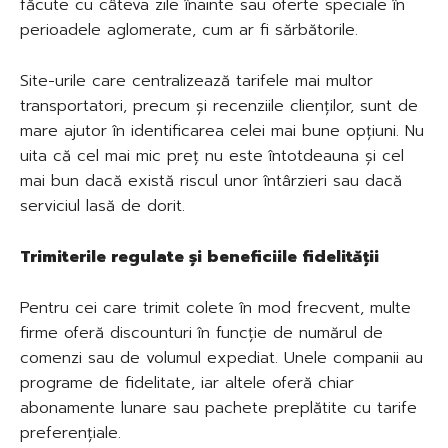
făcute cu câteva zile înainte sau oferte speciale în
perioadele aglomerate, cum ar fi sărbătorile.
Site-urile care centralizează tarifele mai multor
transportatori, precum și recenziile clienților, sunt de
mare ajutor în identificarea celei mai bune opțiuni. Nu
uita că cel mai mic preț nu este întotdeauna și cel
mai bun dacă există riscul unor întârzieri sau dacă
serviciul lasă de dorit.
Trimiterile regulate și beneficiile fidelității
Pentru cei care trimit colete în mod frecvent, multe
firme oferă discounturi în funcție de numărul de
comenzi sau de volumul expediat. Unele companii au
programe de fidelitate, iar altele oferă chiar
abonamente lunare sau pachete preplătite cu tarife
preferențiale.