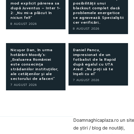
mod explicit părerea sa
posibilității unui
după Juventus – Inter 1-
blackout complet dacă
2: „Nu mi-a plăcut în
problemele energetice
niciun fel!”
se agravează. Specialiștii
cer verificări…
8 AUGUST 2026
8 AUGUST 2026
Nicușor Dan, în urma
Daniel Pancu,
hotărârii Moody’s:
impresionat de un
„Evaluarea României
fotbalist de la Rapid
este consecința
după egalul cu UTA
strădaniilor instituțiilor,
Arad: „Nu poți să te
ale cetățenilor și ale
înșeli cu el”
sectorului de afaceri”
7 AUGUST 2026
7 AUGUST 2026
Doamnaghicaplaza.ro un sit
de știri / blog de noutăți,