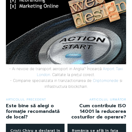
- Ai nevoie de transport aeroport in Anglia? Încearcă
Airport Taxi
London
. Calitate la prețul corect.
- Companie specializata in tranzactionarea de
Criptomonede
si
infrastructura blockchain.
ARTICOLUL PRECEDENT
ARTICOLUL URMĂTOR
Este bine să alegi o
Cum contribuie ISO
formație recomandată
14001 la reducerea
de local?
costurilor de operare?
Cristi Chivu a declarat în
România se află în fața