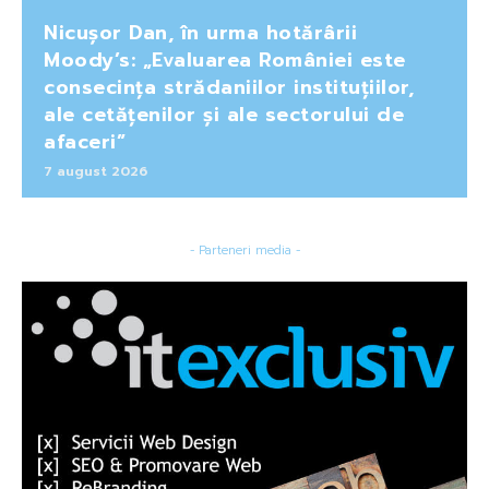
Nicușor Dan, în urma hotărârii
Moody’s: „Evaluarea României este
consecința strădaniilor instituțiilor,
ale cetățenilor și ale sectorului de
afaceri”
7 august 2026
- Parteneri media -