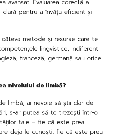
prea avansat. Evaluarea corectă a
ă clară pentru a învăța eficient și
 câteva metode și resurse care te
competențele lingvistice, indiferent
ngleză, franceză, germană sau orice
a nivelului de limbă?
de limbă, ai nevoie să știi clar de
ări, s-ar putea să te trezești într-o
ăților tale – fie că este prea
care deja le cunoști, fie că este prea