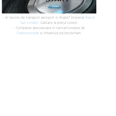
- Ai nevoie de transport aeroport in Anglia? Încearcă
Airport
Taxi London
. Calitate la prețul corect.
- Companie specializata in tranzactionarea de
Criptomonede
si infrastructura blockchain.