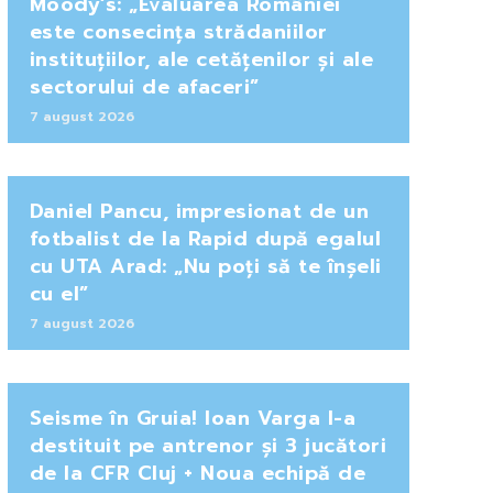
Moody’s: „Evaluarea României
este consecința strădaniilor
instituțiilor, ale cetățenilor și ale
sectorului de afaceri”
7 august 2026
Daniel Pancu, impresionat de un
fotbalist de la Rapid după egalul
cu UTA Arad: „Nu poți să te înșeli
cu el”
7 august 2026
Seisme în Gruia! Ioan Varga l-a
destituit pe antrenor și 3 jucători
de la CFR Cluj + Noua echipă de