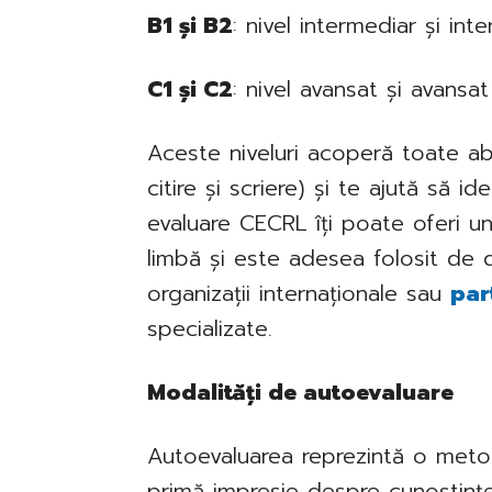
B1 și B2
: nivel intermediar și int
C1 și C2
: nivel avansat și avansa
Aceste niveluri acoperă toate abili
citire și scriere) și te ajută să i
evaluare CECRL îți poate oferi un
limbă și este adesea folosit de d
organizații internaționale sau
par
specializate.
Modalități de autoevaluare
Autoevaluarea reprezintă o meto
primă impresie despre cunoștinț