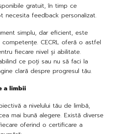
sponibile gratuit, în timp ce
pot necesita feedback personalizat.
rument simplu, dar eficient, este
de competențe. CECRL oferă o astfel
ntru fiecare nivel și abilitate.
bilind ce poți sau nu să faci la
magine clară despre progresul tău.
 a limbii
iectivă a nivelului tău de limbă,
 cea mai bună alegere. Există diverse
iecare oferind o certificare a