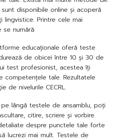
e sunt disponibile online și acoperă
i lingvistice. Printre cele mai
 se numără:
atforme educaționale oferă teste
 durează de obicei între 10 și 30 de
i test profesionist, acestea îți
 competențele tale. Rezultatele
ție de nivelurile CECRL.
: pe lângă testele de ansamblu, poți
ultare, citire, scriere și vorbire.
 detaliate despre punctele tale forte
să lucrezi mai mult. Testele de