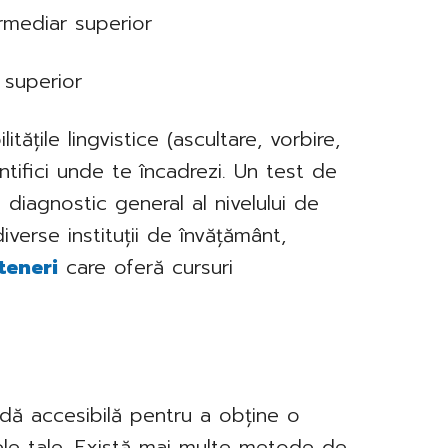
ermediar superior
t superior
tățile lingvistice (ascultare, vorbire,
dentifici unde te încadrezi. Un test de
 diagnostic general al nivelului de
iverse instituții de învățământ,
teneri
care oferă cursuri
dă accesibilă pentru a obține o
ele tale. Există mai multe metode de