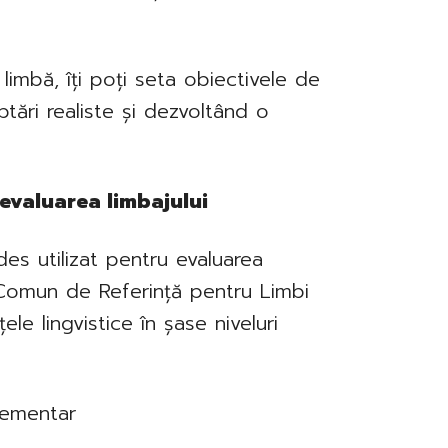
 limbă, îți poți seta obiectivele de
eptări realiste și dezvoltând o
evaluarea limbajului
des utilizat pentru evaluarea
 Comun de Referință pentru Limbi
e lingvistice în șase niveluri
elementar