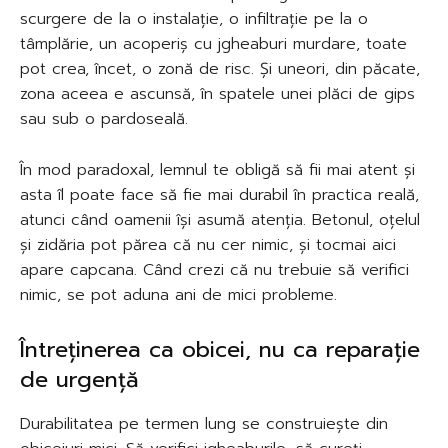
scurgere de la o instalație, o infiltrație pe la o
tâmplărie, un acoperiș cu jgheaburi murdare, toate
pot crea, încet, o zonă de risc. Și uneori, din păcate,
zona aceea e ascunsă, în spatele unei plăci de gips
sau sub o pardoseală.
În mod paradoxal, lemnul te obligă să fii mai atent și
asta îl poate face să fie mai durabil în practica reală,
atunci când oamenii își asumă atenția. Betonul, oțelul
și zidăria pot părea că nu cer nimic, și tocmai aici
apare capcana. Când crezi că nu trebuie să verifici
nimic, se pot aduna ani de mici probleme.
Întreținerea ca obicei, nu ca reparație
de urgență
Durabilitatea pe termen lung se construiește din