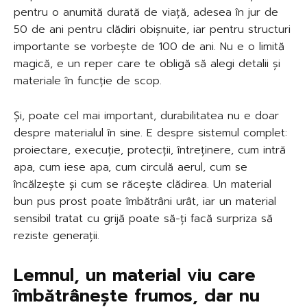
pentru o anumită durată de viață, adesea în jur de
50 de ani pentru clădiri obișnuite, iar pentru structuri
importante se vorbește de 100 de ani. Nu e o limită
magică, e un reper care te obligă să alegi detalii și
materiale în funcție de scop.
Și, poate cel mai important, durabilitatea nu e doar
despre materialul în sine. E despre sistemul complet:
proiectare, execuție, protecții, întreținere, cum intră
apa, cum iese apa, cum circulă aerul, cum se
încălzește și cum se răcește clădirea. Un material
bun pus prost poate îmbătrâni urât, iar un material
sensibil tratat cu grijă poate să-ți facă surpriza să
reziste generații.
Lemnul, un material viu care
îmbătrânește frumos, dar nu