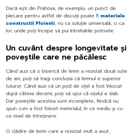
Dacă ești din Prahova, de exemplu, un punct de
plecare pentru astfel de discuții poate fi
materiale
constructii Ploiesti
, nu ca soluție universală, ci ca
loc unde poți începe să pui întrebările potrivite.
Un cuvânt despre longevitate și
poveștile care ne păcălesc
Când auzi că o biserică de lemn a rezistat două sute
de ani, poți să tragi concluzia că lemnul e superior
tuturor. Când auzi că un pod de oțel a fost înlocuit
după câteva decenii, poți să spui că oțelul e slab.
Dar poveștile acestea sunt incomplete, fiindcă nu
spun cum a fost folosit materialul, în ce mediu și cu
ce nivel de întreținere.
O clădire de lemn care a rezistat mult a avut,