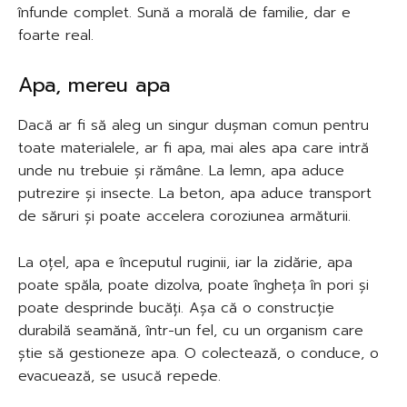
înfunde complet. Sună a morală de familie, dar e
foarte real.
Apa, mereu apa
Dacă ar fi să aleg un singur dușman comun pentru
toate materialele, ar fi apa, mai ales apa care intră
unde nu trebuie și rămâne. La lemn, apa aduce
putrezire și insecte. La beton, apa aduce transport
de săruri și poate accelera coroziunea armăturii.
La oțel, apa e începutul ruginii, iar la zidărie, apa
poate spăla, poate dizolva, poate îngheța în pori și
poate desprinde bucăți. Așa că o construcție
durabilă seamănă, într-un fel, cu un organism care
știe să gestioneze apa. O colectează, o conduce, o
evacuează, se usucă repede.