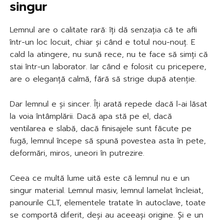
singur
Lemnul are o calitate rară: îți dă senzația că te afli
într-un loc locuit, chiar și când e totul nou-nouț. E
cald la atingere, nu sună rece, nu te face să simți că
stai într-un laborator. Iar când e folosit cu pricepere,
are o eleganță calmă, fără să strige după atenție.
Dar lemnul e și sincer. Îți arată repede dacă l-ai lăsat
la voia întâmplării. Dacă apa stă pe el, dacă
ventilarea e slabă, dacă finisajele sunt făcute pe
fugă, lemnul începe să spună povestea asta în pete,
deformări, miros, uneori în putrezire.
Ceea ce multă lume uită este că lemnul nu e un
singur material. Lemnul masiv, lemnul lamelat încleiat,
panourile CLT, elementele tratate în autoclave, toate
se comportă diferit, deși au aceeași origine. Și e un