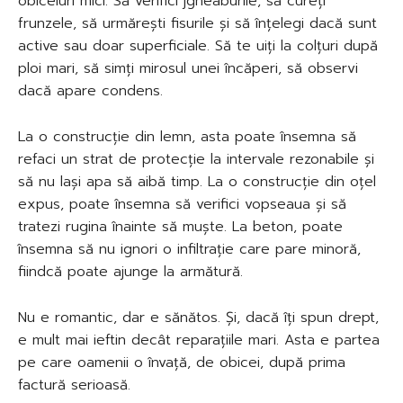
obiceiuri mici. Să verifici jgheaburile, să cureți
frunzele, să urmărești fisurile și să înțelegi dacă sunt
active sau doar superficiale. Să te uiți la colțuri după
ploi mari, să simți mirosul unei încăperi, să observi
dacă apare condens.
La o construcție din lemn, asta poate însemna să
refaci un strat de protecție la intervale rezonabile și
să nu lași apa să aibă timp. La o construcție din oțel
expus, poate însemna să verifici vopseaua și să
tratezi rugina înainte să muște. La beton, poate
însemna să nu ignori o infiltrație care pare minoră,
fiindcă poate ajunge la armătură.
Nu e romantic, dar e sănătos. Și, dacă îți spun drept,
e mult mai ieftin decât reparațiile mari. Asta e partea
pe care oamenii o învață, de obicei, după prima
factură serioasă.