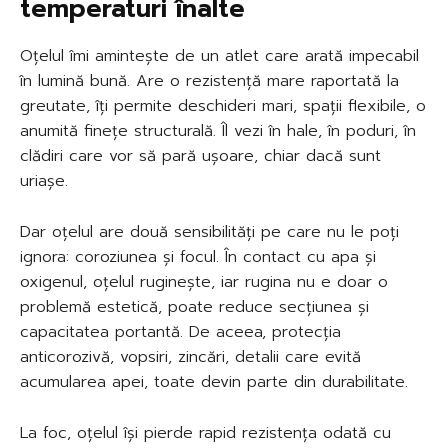
temperaturi înalte
Oțelul îmi amintește de un atlet care arată impecabil
în lumină bună. Are o rezistență mare raportată la
greutate, îți permite deschideri mari, spații flexibile, o
anumită finețe structurală. Îl vezi în hale, în poduri, în
clădiri care vor să pară ușoare, chiar dacă sunt
uriașe.
Dar oțelul are două sensibilități pe care nu le poți
ignora: coroziunea și focul. În contact cu apa și
oxigenul, oțelul ruginește, iar rugina nu e doar o
problemă estetică, poate reduce secțiunea și
capacitatea portantă. De aceea, protecția
anticorozivă, vopsiri, zincări, detalii care evită
acumularea apei, toate devin parte din durabilitate.
La foc, oțelul își pierde rapid rezistența odată cu