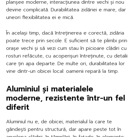
planșee moderne, interacțiunea dintre vechi și nou
devine complicată. Durabilitatea zidăriei e mare, dar
uneori flexibilitatea ei e mică.
În același timp, dacă întreținerea e corectă, zidăria
poate trece prin secole. E suficient să te plimbi prin
orașe vechi și să vezi cum stau în picioare clădiri cu
rosturi refăcute, cu acoperișuri întreținute, cu detalii
care țin apa departe. De multe ori, durabilitatea lor
vine dintr-un obicei local: oamenii repară la timp.
Aluminiul și materialele
moderne, rezistente într-un fel
diferit
Aluminiul nu e, de obicei, materialul la care te
gândești pentru structură, dar apare peste tot în
anvelopa clădirii, în tâmplării, în fațade, în elemente