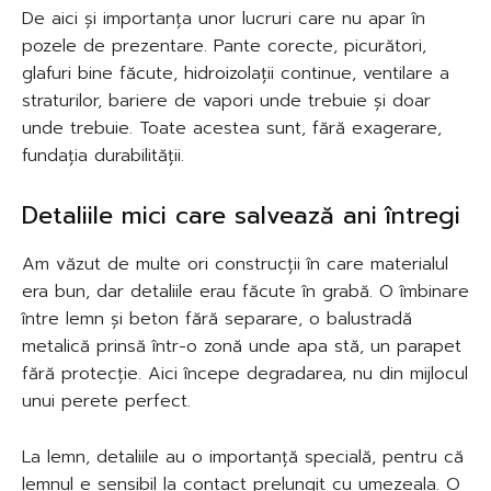
De aici și importanța unor lucruri care nu apar în
pozele de prezentare. Pante corecte, picurători,
glafuri bine făcute, hidroizolații continue, ventilare a
straturilor, bariere de vapori unde trebuie și doar
unde trebuie. Toate acestea sunt, fără exagerare,
fundația durabilității.
Detaliile mici care salvează ani întregi
Am văzut de multe ori construcții în care materialul
era bun, dar detaliile erau făcute în grabă. O îmbinare
între lemn și beton fără separare, o balustradă
metalică prinsă într-o zonă unde apa stă, un parapet
fără protecție. Aici începe degradarea, nu din mijlocul
unui perete perfect.
La lemn, detaliile au o importanță specială, pentru că
lemnul e sensibil la contact prelungit cu umezeala. O