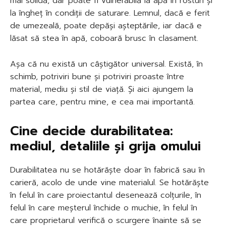
mai solidă, dar poate fi vulnerabilă la apă în rosturi și
la îngheț în condiții de saturare. Lemnul, dacă e ferit
de umezeală, poate depăși așteptările, iar dacă e
lăsat să stea în apă, coboară brusc în clasament.
Așa că nu există un câștigător universal. Există, în
schimb, potriviri bune și potriviri proaste între
material, mediu și stil de viață. Și aici ajungem la
partea care, pentru mine, e cea mai importantă.
Cine decide durabilitatea:
mediul, detaliile și grija omului
Durabilitatea nu se hotărăște doar în fabrică sau în
carieră, acolo de unde vine materialul. Se hotărăște
în felul în care proiectantul desenează colțurile, în
felul în care meșterul închide o muchie, în felul în
care proprietarul verifică o scurgere înainte să se