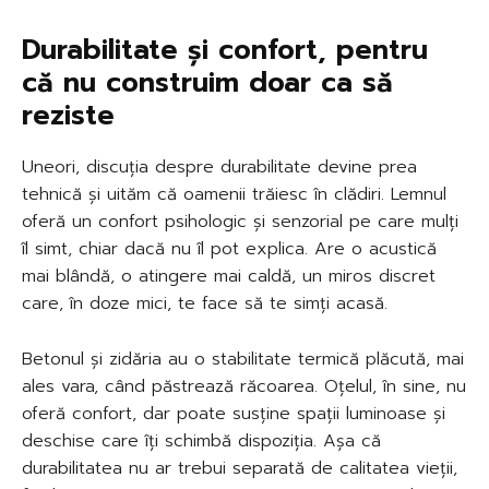
Durabilitate și confort, pentru
că nu construim doar ca să
reziste
Uneori, discuția despre durabilitate devine prea
tehnică și uităm că oamenii trăiesc în clădiri. Lemnul
oferă un confort psihologic și senzorial pe care mulți
îl simt, chiar dacă nu îl pot explica. Are o acustică
mai blândă, o atingere mai caldă, un miros discret
care, în doze mici, te face să te simți acasă.
Betonul și zidăria au o stabilitate termică plăcută, mai
ales vara, când păstrează răcoarea. Oțelul, în sine, nu
oferă confort, dar poate susține spații luminoase și
deschise care îți schimbă dispoziția. Așa că
durabilitatea nu ar trebui separată de calitatea vieții,