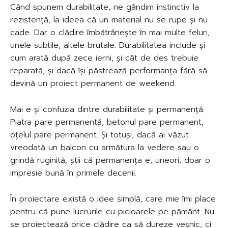
Când spunem durabilitate, ne gândim instinctiv la
rezistență, la ideea că un material nu se rupe și nu
cade. Dar o clădire îmbătrânește în mai multe feluri,
unele subtile, altele brutale. Durabilitatea include și
cum arată după zece ierni, și cât de des trebuie
reparată, și dacă își păstrează performanța fără să
devină un proiect permanent de weekend.
Mai e și confuzia dintre durabilitate și permanență.
Piatra pare permanentă, betonul pare permanent,
oțelul pare permanent. Și totuși, dacă ai văzut
vreodată un balcon cu armătura la vedere sau o
grindă ruginită, știi că permanența e, uneori, doar o
impresie bună în primele decenii.
În proiectare există o idee simplă, care mie îmi place
pentru că pune lucrurile cu picioarele pe pământ. Nu
se proiectează orice clădire ca să dureze veșnic, ci