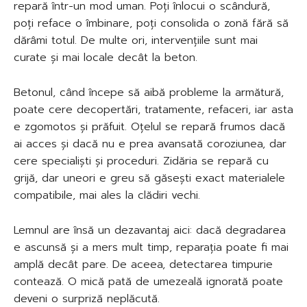
repară într-un mod uman. Poți înlocui o scândură,
poți reface o îmbinare, poți consolida o zonă fără să
dărâmi totul. De multe ori, intervențiile sunt mai
curate și mai locale decât la beton.
Betonul, când începe să aibă probleme la armătură,
poate cere decopertări, tratamente, refaceri, iar asta
e zgomotos și prăfuit. Oțelul se repară frumos dacă
ai acces și dacă nu e prea avansată coroziunea, dar
cere specialiști și proceduri. Zidăria se repară cu
grijă, dar uneori e greu să găsești exact materialele
compatibile, mai ales la clădiri vechi.
Lemnul are însă un dezavantaj aici: dacă degradarea
e ascunsă și a mers mult timp, reparația poate fi mai
amplă decât pare. De aceea, detectarea timpurie
contează. O mică pată de umezeală ignorată poate
deveni o surpriză neplăcută.