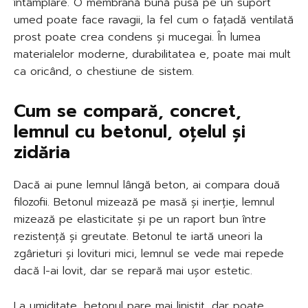
întâmplare. O membrană bună pusă pe un suport
umed poate face ravagii, la fel cum o fațadă ventilată
prost poate crea condens și mucegai. În lumea
materialelor moderne, durabilitatea e, poate mai mult
ca oricând, o chestiune de sistem.
Cum se compară, concret,
lemnul cu betonul, oțelul și
zidăria
Dacă ai pune lemnul lângă beton, ai compara două
filozofii. Betonul mizează pe masă și inerție, lemnul
mizează pe elasticitate și pe un raport bun între
rezistență și greutate. Betonul te iartă uneori la
zgârieturi și lovituri mici, lemnul se vede mai repede
dacă l-ai lovit, dar se repară mai ușor estetic.
La umiditate, betonul pare mai liniștit, dar poate