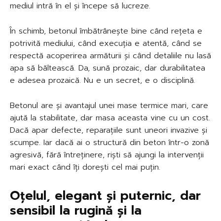
mediul intră în el și începe să lucreze.
În schimb, betonul îmbătrânește bine când rețeta e
potrivită mediului, când execuția e atentă, când se
respectă acoperirea armăturii și când detaliile nu lasă
apa să băltească. Da, sună prozaic, dar durabilitatea
e adesea prozaică. Nu e un secret, e o disciplină.
Betonul are și avantajul unei mase termice mari, care
ajută la stabilitate, dar masa aceasta vine cu un cost.
Dacă apar defecte, reparațiile sunt uneori invazive și
scumpe. Iar dacă ai o structură din beton într-o zonă
agresivă, fără întreținere, riști să ajungi la intervenții
mari exact când îți dorești cel mai puțin.
Oțelul, elegant și puternic, dar
sensibil la rugină și la