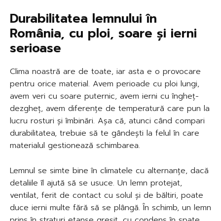
Durabilitatea lemnului în
România, cu ploi, soare și ierni
serioase
Clima noastră are de toate, iar asta e o provocare
pentru orice material. Avem perioade cu ploi lungi,
avem veri cu soare puternic, avem ierni cu îngheț-
dezgheț, avem diferențe de temperatură care pun la
lucru rosturi și îmbinări. Așa că, atunci când compari
durabilitatea, trebuie să te gândești la felul în care
materialul gestionează schimbarea.
Lemnul se simte bine în climatele cu alternanțe, dacă
detaliile îl ajută să se usuce. Un lemn protejat,
ventilat, ferit de contact cu solul și de băltiri, poate
duce ierni multe fără să se plângă. În schimb, un lemn
prins în straturi etanșe greșit, cu condens în spate,