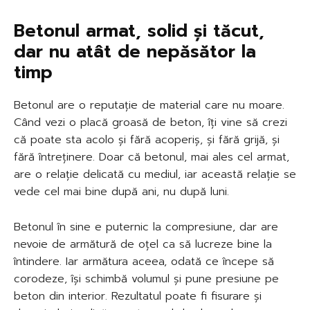
Betonul armat, solid și tăcut,
dar nu atât de nepăsător la
timp
Betonul are o reputație de material care nu moare.
Când vezi o placă groasă de beton, îți vine să crezi
că poate sta acolo și fără acoperiș, și fără grijă, și
fără întreținere. Doar că betonul, mai ales cel armat,
are o relație delicată cu mediul, iar această relație se
vede cel mai bine după ani, nu după luni.
Betonul în sine e puternic la compresiune, dar are
nevoie de armătură de oțel ca să lucreze bine la
întindere. Iar armătura aceea, odată ce începe să
corodeze, își schimbă volumul și pune presiune pe
beton din interior. Rezultatul poate fi fisurare și