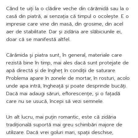
Când te uiți la o clădire veche din cărămidă sau la o
casă din piatră, ai senzația că timpul o ocolește. E o
impresie care vine din masă, din grosime, din acel
aer de stabilitate. Dar și zidăria are slăbiciunile ei,
doar că se manifestă altfel.
Cărămida și piatra sunt, în general, materiale care
rezistă bine în timp, mai ales dacă sunt protejate de
apă directă și de îngheț în condiții de saturare.
Problema apare în zonele de mortar, în rosturi, acolo
unde apa intră, îngheață și poate desprinde bucăți.
Dacă mai adaugi săruri, eflorescențe, și o fațadă
care nu se usucă, începi să vezi semnele.
Un alt lucru, mai puțin romantic, este că zidăria
tradițională suportă mai greu schimbări majore de
utilizare. Dacă vrei goluri mari, spații deschise,