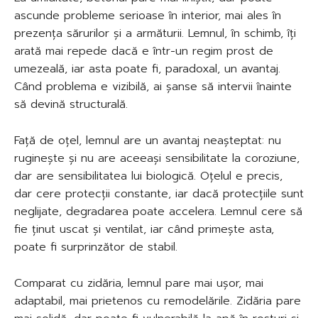
ascunde probleme serioase în interior, mai ales în
prezența sărurilor și a armăturii. Lemnul, în schimb, îți
arată mai repede dacă e într-un regim prost de
umezeală, iar asta poate fi, paradoxal, un avantaj.
Când problema e vizibilă, ai șanse să intervii înainte
să devină structurală.
Față de oțel, lemnul are un avantaj neașteptat: nu
ruginește și nu are aceeași sensibilitate la coroziune,
dar are sensibilitatea lui biologică. Oțelul e precis,
dar cere protecții constante, iar dacă protecțiile sunt
neglijate, degradarea poate accelera. Lemnul cere să
fie ținut uscat și ventilat, iar când primește asta,
poate fi surprinzător de stabil.
Comparat cu zidăria, lemnul pare mai ușor, mai
adaptabil, mai prietenos cu remodelările. Zidăria pare