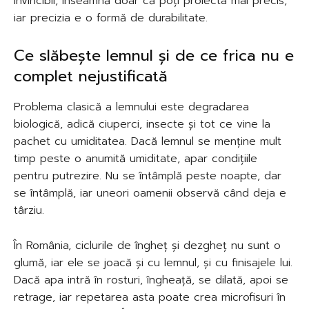
invincibil, înseamnă doar că poți proiecta mai precis,
iar precizia e o formă de durabilitate.
Ce slăbește lemnul și de ce frica nu e
complet nejustificată
Problema clasică a lemnului este degradarea
biologică, adică ciuperci, insecte și tot ce vine la
pachet cu umiditatea. Dacă lemnul se menține mult
timp peste o anumită umiditate, apar condițiile
pentru putrezire. Nu se întâmplă peste noapte, dar
se întâmplă, iar uneori oamenii observă când deja e
târziu.
În România, ciclurile de îngheț și dezgheț nu sunt o
glumă, iar ele se joacă și cu lemnul, și cu finisajele lui.
Dacă apa intră în rosturi, îngheață, se dilată, apoi se
retrage, iar repetarea asta poate crea microfisuri în