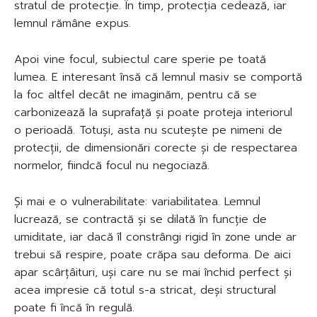
stratul de protecție. În timp, protecția cedează, iar
lemnul rămâne expus.
Apoi vine focul, subiectul care sperie pe toată
lumea. E interesant însă că lemnul masiv se comportă
la foc altfel decât ne imaginăm, pentru că se
carbonizează la suprafață și poate proteja interiorul
o perioadă. Totuși, asta nu scutește pe nimeni de
protecții, de dimensionări corecte și de respectarea
normelor, fiindcă focul nu negociază.
Și mai e o vulnerabilitate: variabilitatea. Lemnul
lucrează, se contractă și se dilată în funcție de
umiditate, iar dacă îl constrângi rigid în zone unde ar
trebui să respire, poate crăpa sau deforma. De aici
apar scârțâituri, uși care nu se mai închid perfect și
acea impresie că totul s-a stricat, deși structural
poate fi încă în regulă.