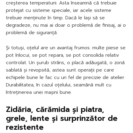
creșterea temperaturii. Asta înseamnă că trebuie
protejat cu sisteme speciale, iar acele sisteme
trebuie menținute în timp. Dacă le lași să se
degradeze, nu mai ai doar o problemă de finisaj, ai o
problemă de siguranță.
Și totuși, oțelul are un avantaj frumos: multe piese se
pot înlocui, se pot repara, se pot consolida relativ
controlat. Un șurub strâns, o placă adăugată, o zonă
sablată și revopsită, astea sunt operații pe care
echipele bune le fac cu un fel de precizie de atelier.
Durabilitatea, în cazul oțelului, seamănă mult cu
întreținerea unei mașini bune.
Zidăria, cărămida și piatra,
grele, lente și surprinzător de
rezistente