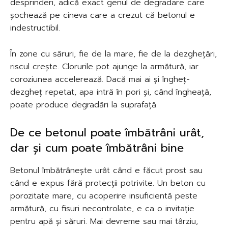
desprinderi, adică exact genul de degradare care
șochează pe cineva care a crezut că betonul e
indestructibil.
În zone cu săruri, fie de la mare, fie de la dezghețări,
riscul crește. Clorurile pot ajunge la armătură, iar
coroziunea accelerează. Dacă mai ai și îngheț-
dezgheț repetat, apa intră în pori și, când îngheață,
poate produce degradări la suprafață.
De ce betonul poate îmbătrâni urât,
dar și cum poate îmbătrâni bine
Betonul îmbătrânește urât când e făcut prost sau
când e expus fără protecții potrivite. Un beton cu
porozitate mare, cu acoperire insuficientă peste
armătură, cu fisuri necontrolate, e ca o invitație
pentru apă și săruri. Mai devreme sau mai târziu,