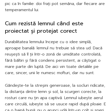
pic ca în familie: doi frați pot semăna, dar fiecare are
temperamentul lui.
Cum rezistă lemnul când este
proiectat și protejat corect
Durabilitatea lemnului începe cu o idee simplă,
aproape banală: lemnul nu trebuie să stea ud. Dacă
reușești să îl ții într-o zonă de umiditate controlată,
fără băltiri și fără condens persistent, ai câștigat o
mare parte din luptă. De aici vin toate detaliile pe
care, sincer, unii le numesc mofturi, dar nu sunt.
Gândește-te la streșini generoase, la socluri ridicate,
la distanța dintre lemn și sol, la scurgeri corecte, la
rosturi care nu țin apa captivă. Lemnul iubește aerul
care circulă, iubește să se usuce rapid după ploaie. E
ca o haină bună: nu o arunci udă într-un colț și speri