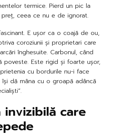
amentelor termice. Pierd un pic la
la preț, ceea ce nu e de ignorat.
fascinant. E ușor ca o coajă de ou,
riva coroziunii și proprietari care
arcări înghesuite. Carbonul, când
tă poveste. Este rigid și foarte ușor,
rietenia cu bordurile nu-i face
re își dă mâna cu o groapă adâncă
ialiști”.
 invizibilă care
repede