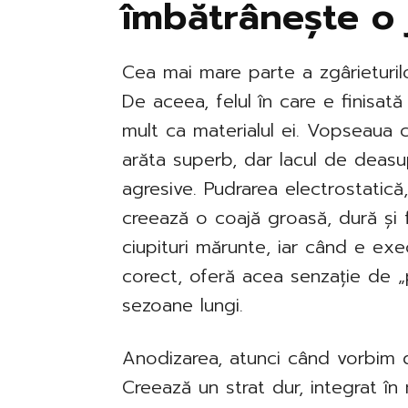
îmbătrânește o 
Cea mai mare parte a zgârieturilor
De aceea, felul în care e finisat
mult ca materialul ei. Vopseaua 
arăta superb, dar lacul de deasup
agresive. Pudrarea electrostatic
creează o coajă groasă, dură și 
ciupituri mărunte, iar când e ex
corect, oferă acea senzație de „
sezoane lungi.
Anodizarea, atunci când vorbim de
Creează un strat dur, integrat în m