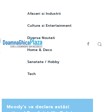
Afaceri si Industrii
Cultura si Entertainment
Diverse Noutati
Home & Deco
Sanatate / Hobby
Tech
Moody’s va declara astăzi