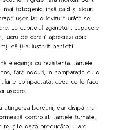
mai fotogenic, însă cald și sigur.
rapă ușor, iar o lovitură urâtă se
are. La capitolul zgârieturi, capacele
, lucru pe care îl apreciezi abia
ți că ți-ai lustruit pantofii.
bină eleganța cu rezistența. Jantele
dens, fără noduri, în comparație cu o
lului e compactată, ceea ce le face
mai ușoare.
la atingerea bordurii, dar disipă mai
ormează controlat. Jantele turnate,
te reușite dacă producătorul are