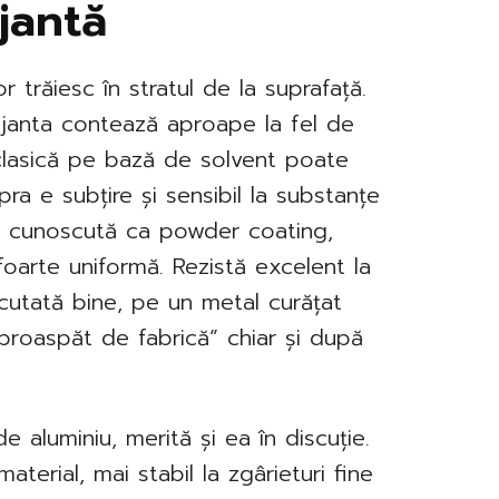
jantă
 trăiesc în stratul de la suprafață.
ă janta contează aproape la fel de
clasică pe bază de solvent poate
ra e subțire și sensibil la substanțe
ă, cunoscută ca powder coating,
foarte uniformă. Rezistă excelent la
ecutată bine, pe un metal curățat
proaspăt de fabrică” chiar și după
 aluminiu, merită și ea în discuție.
aterial, mai stabil la zgârieturi fine