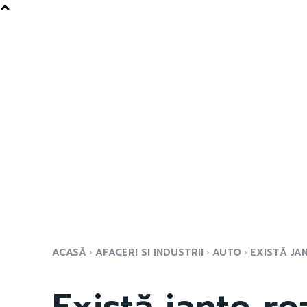
ACASĂ
AFACERI SI INDUSTRII
AUTO
EXISTĂ JA
Există jante re