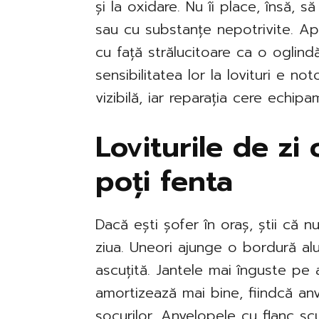
și la oxidare. Nu îi place, însă, s
sau cu substanțe nepotrivite. Apo
cu față strălucitoare ca o oglind
sensibilitatea lor la lovituri e n
vizibilă, iar reparația cere echi
Loviturile de zi 
poți fenta
Dacă ești șofer în oraș, știi că nu 
ziua. Uneori ajunge o bordură a
ascuțită. Jantele mai înguste pe
amortizează mai bine, fiindcă a
șocurilor. Anvelopele cu flanc scu