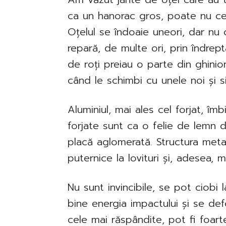
ca un hanorac gros, poate nu cel 
Oțelul se îndoaie uneori, dar nu c
repară, de multe ori, prin îndrept
de roți preiau o parte din ghinion
când le schimbi cu unele noi și sim
Aluminiul, mai ales cel forjat, îm
forjate sunt ca o felie de lemn 
placă aglomerată. Structura meta
puternice la lovituri și, adesea, 
Nu sunt invincibile, se pot ciobi 
bine energia impactului și se def
cele mai răspândite, pot fi foar