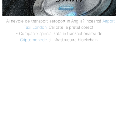
- Ai nevoie de transport aeroport in Anglia? Încearcă
Airport
Taxi London
. Calitate la prețul corect.
- Companie specializata in tranzactionarea de
Criptomonede
si infrastructura blockchain.