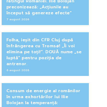
ratingul României. Ilie Bolojan
preconizează: „Acțiunile au
început să genereze efecte”
7 august 2026
Folha, ieșit din CFR Cluj după
înfrângerea cu Tromsø! „Îi voi
elimina pe toți!”. DOUĂ nume „se
luptă” pentru poziția de
antrenor.
6 august 2026
Consum de energie al românilor
în urma exhortărilor lui Ilie
Bolojan la temperanță: