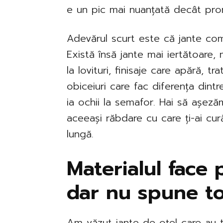
e un pic mai nuanțată decât promi
Adevărul scurt este că jante comp
Există însă jante mai iertătoare
la lovituri, finisaje care apără, 
obiceiuri care fac diferența dintr
ia ochii la semafor. Hai să așeză
aceeași răbdare cu care ți-ai cur
lungă.
Materialul face 
dar nu spune t
Am văzut jante de oțel care au tr