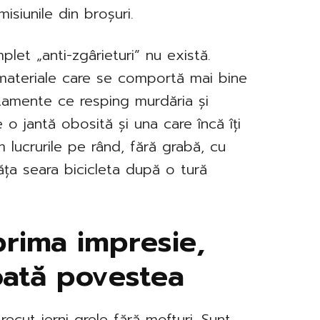
siunile din broșuri.
let „anti-zgârieturi” nu există.
, materiale care se comportă mai bine
tratamente ce resping murdăria și
e o jantă obosită și una care încă îți
m lucrurile pe rând, fără grabă, cu
ăța seara bicicleta după o tură
prima impresie,
oată povestea
ecut ierni grele fără mofturi. Sunt