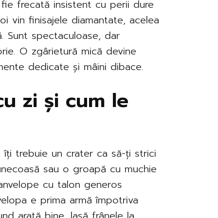
ă fie frecată insistent cu perii dure
i vin finisajele diamantate, acelea
ă. Sunt spectaculoase, dar
otorie. O zgârietură mică devine
pamente dedicate și mâini dibace.
cu zi și cum le
îți trebuie un crater ca să-ți strici
lunecoasă sau o groapă cu muchie
 anvelope cu talon generos
nvelopa e prima armă împotriva
nd arată bine, lasă frânele la