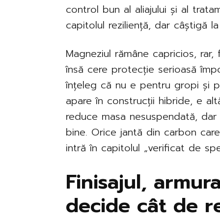
control bun al aliajului și al trat
capitolul reziliență, dar câștigă 
Magneziul rămâne capricios, rar, 
însă cere protecție serioasă împot
înțeleg că nu e pentru gropi și p
apare în construcții hibride, e al
reduce masa nesuspendată, dar p
bine. Orice jantă din carbon ca
intră în capitolul „verificat de spec
Finisajul, armura
decide cât de 