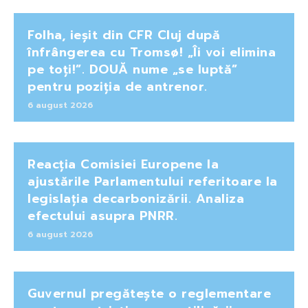
Folha, ieșit din CFR Cluj după
înfrângerea cu Tromsø! „Îi voi elimina
pe toți!”. DOUĂ nume „se luptă”
pentru poziția de antrenor.
6 august 2026
Reacția Comisiei Europene la
ajustările Parlamentului referitoare la
legislația decarbonizării. Analiza
efectului asupra PNRR.
6 august 2026
Guvernul pregătește o reglementare