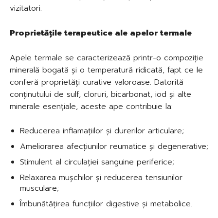
vizitatori.
Proprietățile terapeutice ale apelor termale
Apele termale se caracterizează printr-o compoziție
minerală bogată și o temperatură ridicată, fapt ce le
conferă proprietăți curative valoroase. Datorită
conținutului de sulf, cloruri, bicarbonat, iod și alte
minerale esențiale, aceste ape contribuie la:
Reducerea inflamațiilor și durerilor articulare;
Ameliorarea afecțiunilor reumatice și degenerative;
Stimulent al circulației sanguine periferice;
Relaxarea mușchilor și reducerea tensiunilor
musculare;
Îmbunătățirea funcțiilor digestive și metabolice.