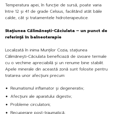
Temperatura apei, în funcție de sursă, poate varia
între 12 și 41 de grade Celsius, facilitând atât băile
calde, cât și tratamentele hidroterapeutice.
Stațiunea Călimănești-Căciulata – un punct de
referință în balneoterapie
Localizată în inima Munților Cozia, stațiunea
Călimănești-Căciulata beneficiază de izvoare termale
cu o vechime apreciabilă și un renume bine stabilit.
Apele minerale din această zonă sunt folosite pentru
tratarea unor afecțiuni precum:
Reumatismul inflamator și degenerativ;
Afecțiuni ale aparatului digestiv;
Probleme circulatorii;
Recuperare post-traumatică;