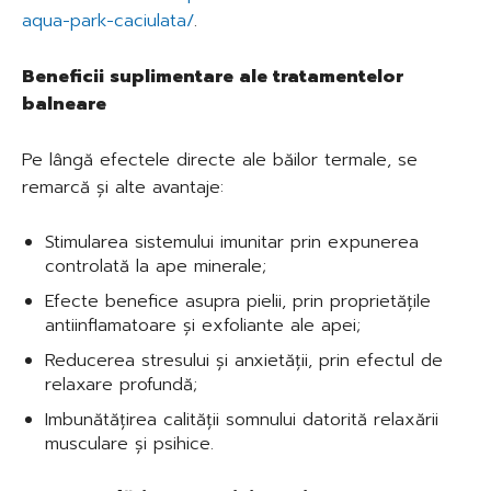
aqua-park-caciulata/
.
Beneficii suplimentare ale tratamentelor
balneare
Pe lângă efectele directe ale băilor termale, se
remarcă și alte avantaje:
Stimularea sistemului imunitar prin expunerea
controlată la ape minerale;
Efecte benefice asupra pielii, prin proprietățile
antiinflamatoare și exfoliante ale apei;
Reducerea stresului și anxietății, prin efectul de
relaxare profundă;
Imbunătățirea calității somnului datorită relaxării
musculare și psihice.