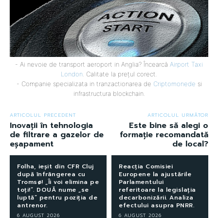
- Ai nevoie de transport aeroport in Anglia? Încearcă
Airport Taxi
London
. Calitate la prețul corect.
- Companie specializata in tranzactionarea de
Criptomonede
si
infrastructura blockchain.
ARTICOLUL PRECEDENT
ARTICOLUL URMĂTOR
Inovații în tehnologia
Este bine să alegi o
de filtrare a gazelor de
formație recomandată
eșapament
de local?
Folha, ieșit din CFR Cluj
Reacția Comisiei
după înfrângerea cu
Europene la ajustările
Tromsø! „Îi voi elimina pe
Parlamentului
toți!”. DOUĂ nume „se
referitoare la legislația
luptă” pentru poziția de
decarbonizării. Analiza
antrenor.
efectului asupra PNRR.
6 AUGUST 2026
6 AUGUST 2026