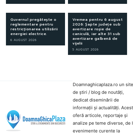
Guvernul pregătește o
Vremea pentru 6 august
reglementare pentru
2026: Șapte județe sub
restricționarea utilizării
avertizare roșie de
energiei electrice.
caniculă, iar alte 31 sub
avertizare galbenă de
6 AUGUST 2026
vijelii
5 AUGUST 2026
Doamnaghicaplaza.ro un sit
de știri / blog de noutăți,
dedicat diseminării de
informații și actualități. Aces
oferă articole, reportaje și
analize pe teme diverse, de 
evenimente curente la