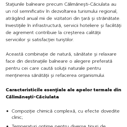
Stațiunile balneare precum Călimănești-Căciulata au
un rol semnificativ în dezvoltarea turismului regional,
atrăgând anual mii de vizitatori din țară și străinătate.
Investițiile în infrastructură, servicii hoteliere și facilități
de agrement contribuie la creșterea calității
serviciilor și satisfacției turiștilor.
Această combinație de natură, sănătate și relaxare
face din destinațiile balneare o alegere preferată
pentru cei care caută soluții naturale pentru
menținerea sănătății și refacerea organismului.
Caracteristicile esențiale ale apelor termale din
Călimănești-Căciulata
Compoziție chimică complexă, cu efecte dovedite
clinic;
Temperaturi optime pentru diverse tipuri de