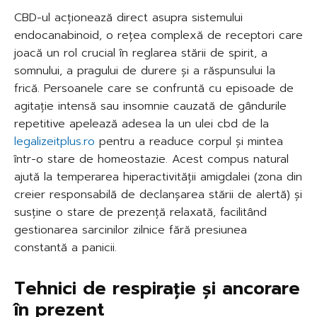
CBD-ul acționează direct asupra sistemului
endocanabinoid, o rețea complexă de receptori care
joacă un rol crucial în reglarea stării de spirit, a
somnului, a pragului de durere și a răspunsului la
frică. Persoanele care se confruntă cu episoade de
agitație intensă sau insomnie cauzată de gândurile
repetitive apelează adesea la un ulei cbd de la
legalizeitplus.ro
pentru a readuce corpul și mintea
într-o stare de homeostazie. Acest compus natural
ajută la temperarea hiperactivității amigdalei (zona din
creier responsabilă de declanșarea stării de alertă) și
susține o stare de prezență relaxată, facilitând
gestionarea sarcinilor zilnice fără presiunea
constantă a panicii.
Tehnici de respirație și ancorare
în prezent