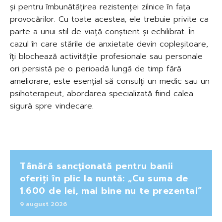
și pentru îmbunătățirea rezistenței zilnice în fața
provocărilor. Cu toate acestea, ele trebuie privite ca
parte a unui stil de viață conștient și echilibrat. În
cazul în care stările de anxietate devin copleșitoare,
îți blochează activitățile profesionale sau personale
ori persistă pe o perioadă lungă de timp fără
ameliorare, este esențial să consulți un medic sau un
psihoterapeut, abordarea specializată fiind calea
sigură spre vindecare.
Tânără sancționată pentru banii
oferiți în plic la nuntă: „Cu suma de
1.600 de lei, mai bine nu te prezentai”
9 august 2026