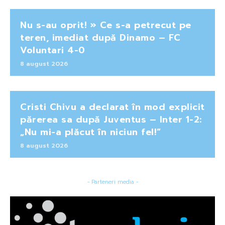
Nu s-au oprit! » Ce s-a petrecut pe
teren, imediat după Dinamo – FC
Voluntari 4-0
8 august 2026
Cristi Chivu a declarat în mod explicit
părerea sa după Juventus – Inter 1-2:
„Nu mi-a plăcut în niciun fel!”
8 august 2026
- Parteneri media -