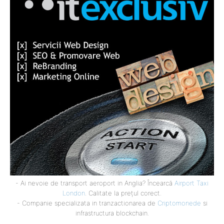
- Ai nevoie de transport aeroport in Anglia? Încearcă
Airport Taxi
London
. Calitate la prețul corect.
- Companie specializata in tranzactionarea de
Criptomonede
si
infrastructura blockchain.