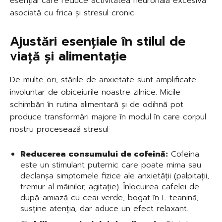
esențial care reduce activitatea neuronală excesivă
asociată cu frica și stresul cronic.
Ajustări esențiale în stilul de
viață și alimentație
De multe ori, stările de anxietate sunt amplificate
involuntar de obiceiurile noastre zilnice. Micile
schimbări în rutina alimentară și de odihnă pot
produce transformări majore în modul în care corpul
nostru procesează stresul:
Reducerea consumului de cofeină:
Cofeina
este un stimulant puternic care poate mima sau
declanșa simptomele fizice ale anxietății (palpitații,
tremur al mâinilor, agitație). Înlocuirea cafelei de
după-amiază cu ceai verde, bogat în L-teanină,
susține atenția, dar aduce un efect relaxant.