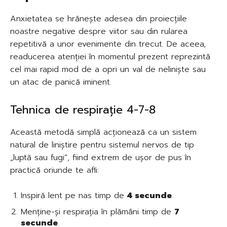
Anxietatea se hrănește adesea din proiecțiile
noastre negative despre viitor sau din rularea
repetitivă a unor evenimente din trecut. De aceea,
readucerea atenției în momentul prezent reprezintă
cel mai rapid mod de a opri un val de neliniște sau
un atac de panică iminent.
Tehnica de respirație 4-7-8
Această metodă simplă acționează ca un sistem
natural de liniștire pentru sistemul nervos de tip
„luptă sau fugi”, fiind extrem de ușor de pus în
practică oriunde te afli:
Inspiră lent pe nas timp de
4 secunde
.
Menține-și respirația în plămâni timp de
7
secunde
.