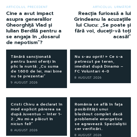
ARTICOLUL PRECEDENT
ARTICOLUL URMĂTOR
Cine a avut impact
Reacția furioasă a lui
asupra generalilor
Grindeanu la acuzațiile
Gheorghiță Vlad și
lui Ciucu: „Se poate și
Iulian Berdilă pentru a
fără voi, duceți-vă toți
se angaja în „dosarul
acasă!”
de nepotism”?
Tânără sancționată
Nu s-au oprit! » Ce s-a
pentru banii oferiți în
petrecut pe teren,
plic la nuntă: „Cu suma
imediat după Dinamo –
de 1.600 de lei, mai bine
FC Voluntari 4-0
nu te prezentai”
8 AUGUST 2026
9 AUGUST 2026
Cristi Chivu a declarat în
România se află în fața
mod explicit părerea sa
posibilității unui
după Juventus – Inter 1-
blackout complet dacă
2: „Nu mi-a plăcut în
problemele energetice
niciun fel!”
se agravează. Specialiștii
cer verificări…
8 AUGUST 2026
8 AUGUST 2026