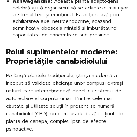
Ashwagandha:
Această plantă adaptogenă
celebră ajută organismul să se adapteze mai ușor
la stresul fizic și emoțional. Ea acționează prin
echilibrarea axei neuroendocrine, scăzând
semnificativ oboseala mintală și îmbunătățind
capacitatea de concentrare sub presiune.
Rolul suplimentelor moderne:
Proprietățile canabidiolului
Pe lângă plantele tradiționale, știința modernă a
început să valideze eficiența unor compuși extrași
natural care interacționează direct cu sistemul de
autoreglare al corpului uman. Printre cele mai
căutate și utilizate soluții în prezent se numără
canabidiolul (CBD), un compus de bază obținut din
planta de cânepă, complet lipsit de efecte
psihoactive.