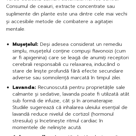
Consumul de ceaiuri, extracte concentrate sau
suplimente din plante este una dintre cele mai vechi
și accesibile metode de combatere a agitației
mentale.
Mușețelul:
Deși adesea considerat un remediu
simplu, mușețelul conține compuși flavonoizi (cum
ar fi apigenina) care se leagă de anumiți receptori
cerebrali responsabili cu relaxarea, inducând o
stare de liniște profundă fără efecte secundare
adverse sau somnolență marcată în timpul zilei.
Lavanda:
Recunoscută pentru proprietățile sale
calmante și sedative, lavanda poate fi utilizată atât
sub formă de infuzie, cât și în aromaterapie.
Studiile sugerează că inhalarea uleiului esențial de
lavandă reduce nivelul de cortizol (hormonul
stresului) și încetinește ritmul cardiac în
momentele de neliniște acută.