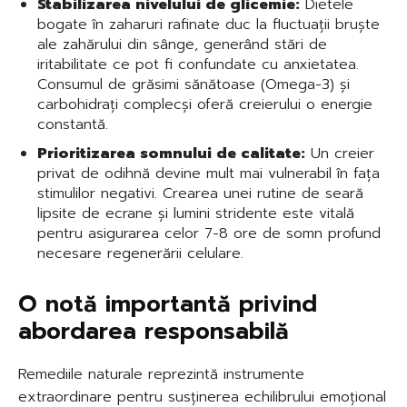
Stabilizarea nivelului de glicemie:
Dietele
bogate în zaharuri rafinate duc la fluctuații bruște
ale zahărului din sânge, generând stări de
iritabilitate ce pot fi confundate cu anxietatea.
Consumul de grăsimi sănătoase (Omega-3) și
carbohidrați complecși oferă creierului o energie
constantă.
Prioritizarea somnului de calitate:
Un creier
privat de odihnă devine mult mai vulnerabil în fața
stimulilor negativi. Crearea unei rutine de seară
lipsite de ecrane și lumini stridente este vitală
pentru asigurarea celor 7-8 ore de somn profund
necesare regenerării celulare.
O notă importantă privind
abordarea responsabilă
Remediile naturale reprezintă instrumente
extraordinare pentru susținerea echilibrului emoțional