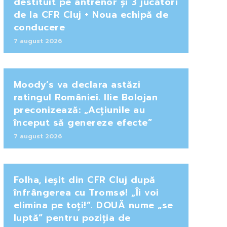
destituit pe antrenor și 3 jucători
de la CFR Cluj + Noua echipă de
conducere
7 august 2026
Moody’s va declara astăzi
ratingul României. Ilie Bolojan
preconizează: „Acțiunile au
început să genereze efecte”
7 august 2026
Folha, ieșit din CFR Cluj după
înfrângerea cu Tromsø! „Îi voi
elimina pe toți!”. DOUĂ nume „se
luptă” pentru poziția de