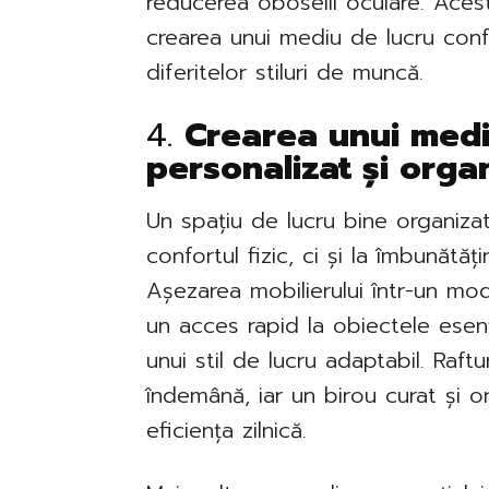
reducerea oboselii oculare. Acest
crearea unui mediu de lucru confo
diferitelor stiluri de muncă.
4.
Crearea unui medi
personalizat și orga
Un spațiu de lucru bine organizat
confortul fizic, ci și la îmbunătățir
Așezarea mobilierului într-un mo
un acces rapid la obiectele esen
unui stil de lucru adaptabil. Raftur
îndemână, iar un birou curat și or
eficiența zilnică.