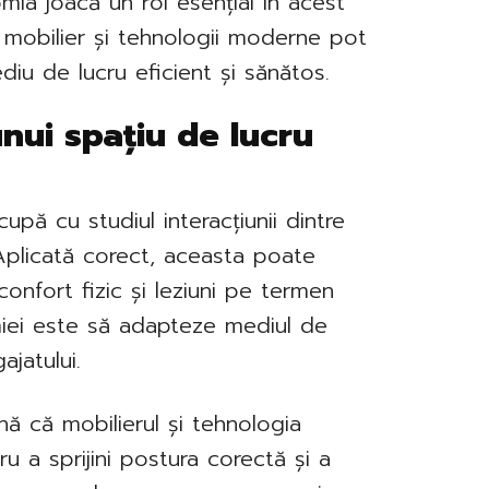
nomia joacă un rol esențial în acest
de mobilier și tehnologii moderne pot
diu de lucru eficient și sănătos.
nui spațiu de lucru
upă cu studiul interacțiunii dintre
Aplicată corect, aceasta poate
confort fizic și leziuni pe termen
miei este să adapteze mediul de
ajatului.
ă că mobilierul și tehnologia
u a sprijini postura corectă și a