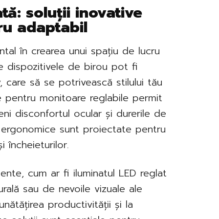
ă: soluții inovative
cru adaptabil
tal în crearea unui spațiu de lucru
e dispozitivele de birou pot fi
v, care să se potrivească stilului tău
e pentru monitoare reglabile permit
ni disconfortul ocular și durerile de
le ergonomice sunt proiectate pentru
 încheieturilor.
ente, cum ar fi iluminatul LED reglat
rală sau de nevoile vizuale ale
unătățirea productivității și la