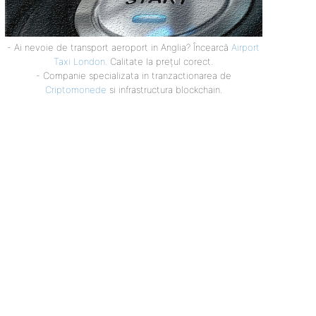
- Ai nevoie de transport aeroport in Anglia? Încearcă
Airport
Taxi London
. Calitate la prețul corect.
- Companie specializata in tranzactionarea de
Criptomonede
si infrastructura blockchain.