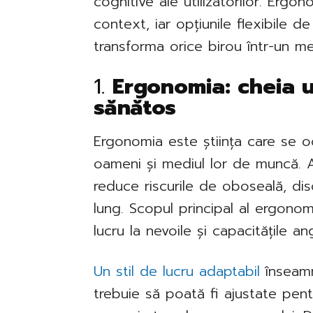
cognitive ale utilizatorilor. Ergo
context, iar opțiunile flexibile 
transforma orice birou într-un me
1.
Ergonomia: cheia u
sănătos
Ergonomia este știința care se oc
oameni și mediul lor de muncă. 
reduce riscurile de oboseală, dis
lung. Scopul principal al ergono
lucru la nevoile și capacitățile ang
Un stil de lucru adaptabil
înseamn
trebuie să poată fi ajustate pentr