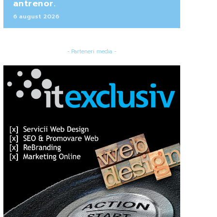
antrenor.
6 august 2026
- Parteneri media -