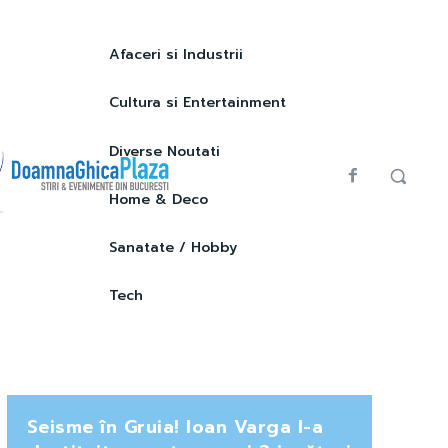
Afaceri si Industrii
Cultura si Entertainment
Diverse Noutati
Home & Deco
Sanatate / Hobby
Tech
Seisme în Gruia! Ioan Varga l-a