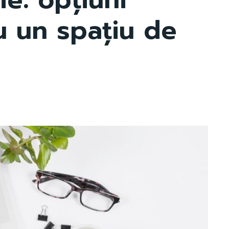
u un spațiu de
l