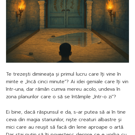
Te trezești dimineața și primul lucru care îți vine în
minte e „încă cinci minute”? Ai idei geniale care îți vin
într-una, dar rămân cumva mereu acolo, undeva în
zona planurilor care o să se întâmple „într-o zi”?
Ei bine, dacă răspunsul e da, s-ar putea să ai în tine
ceva din magia stariunilor, niște creaturi albastre și
mici care au reușit să facă din lene aproape o artă.
Dar stai puțin să îți povestesc despre ce e vorba cu