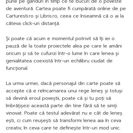
pune pe gânduri în timp ce te bucuri de o poveste
de aventură. Cartea poate fi cumpărată online de pe
Carturesti.ro și Libris.ro, ceea ce înseamnă că o ai la
câteva click-uri distanță.
Și poate că acum e momentul potrivit să îți iei o
pauză de la toate proiectele alea pe care le amâni
oricum și să te cufunzi într-o lume în care lenea și
genialitatea coexistă într-un echilibru ciudat de
funcțional.
La urma urmei, dacă personajul din carte poate să
accepte că e reîncarnarea unui rege leneș și totuși
să devină eroul poveștii, poate că și tu poți să
îmbrățișezi această parte din tine fără să te simți
vinovat. Poate că testul adevărat nu e cât de leneș
ești, ci cum reușești să transformi lenea aia în ceva
creativ, în ceva care te definește într-un mod unic.