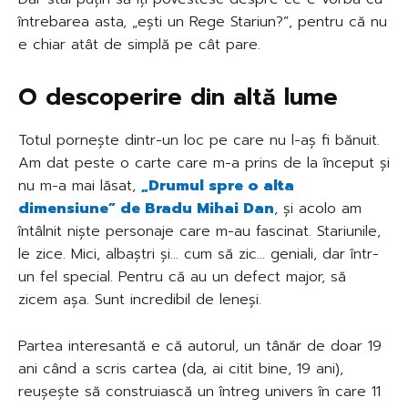
întrebarea asta, „ești un Rege Stariun?”, pentru că nu
e chiar atât de simplă pe cât pare.
O descoperire din altă lume
Totul pornește dintr-un loc pe care nu l-aș fi bănuit.
Am dat peste o carte care m-a prins de la început și
nu m-a mai lăsat,
„Drumul spre o alta
dimensiune” de Bradu Mihai Dan
, și acolo am
întâlnit niște personaje care m-au fascinat. Stariunile,
le zice. Mici, albaștri și… cum să zic… geniali, dar într-
un fel special. Pentru că au un defect major, să
zicem așa. Sunt incredibil de leneși.
Partea interesantă e că autorul, un tânăr de doar 19
ani când a scris cartea (da, ai citit bine, 19 ani),
reușește să construiască un întreg univers în care 11