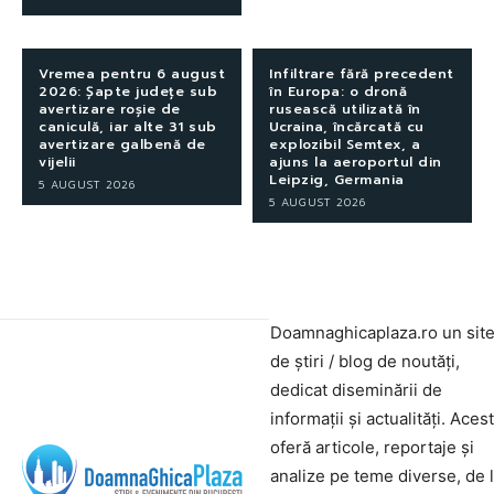
Vremea pentru 6 august
Infiltrare fără precedent
2026: Șapte județe sub
în Europa: o dronă
avertizare roșie de
rusească utilizată în
caniculă, iar alte 31 sub
Ucraina, încărcată cu
avertizare galbenă de
explozibil Semtex, a
vijelii
ajuns la aeroportul din
Leipzig, Germania
5 AUGUST 2026
5 AUGUST 2026
Doamnaghicaplaza.ro un sit
de știri / blog de noutăți,
dedicat diseminării de
informații și actualități. Aces
oferă articole, reportaje și
analize pe teme diverse, de 