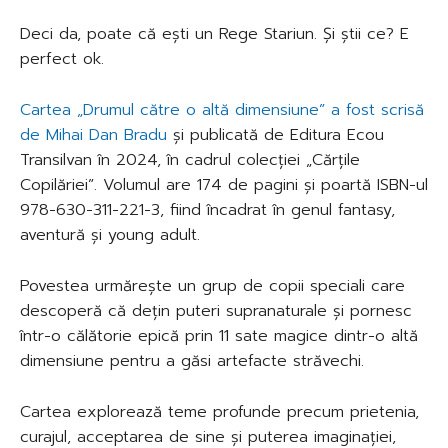
Deci da, poate că ești un Rege Stariun. Și știi ce? E
perfect ok.
Cartea „Drumul către o altă dimensiune” a fost scrisă
de Mihai Dan Bradu
și publicată de Editura Ecou
Transilvan în 2024, în cadrul colecției „Cărțile
Copilăriei”. Volumul are 174 de pagini și poartă ISBN-ul
978-630-311-221-3, fiind încadrat în genul fantasy,
aventură și young adult.
Povestea urmărește un grup de copii speciali care
descoperă că dețin puteri supranaturale și pornesc
într-o călătorie epică prin 11 sate magice dintr-o altă
dimensiune pentru a găsi artefacte străvechi.
Cartea explorează teme profunde precum prietenia,
curajul, acceptarea de sine și puterea imaginației,