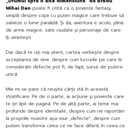
„Drumul spre o alta dimensiune” de Bradu
Mihai Dan
poate fi citită ca o poveste fantasy
simplă despre copii cu puteri magice care trebuie să
salveze o lume paralelă. Și da, aventura e acolo, plină
de arme magice, sate ciudate și personaje de care
îți amintești.
Dar dacă te uiți mai atent, cartea vorbește despre
acceptarea de sine, despre cum lucrurile pe care le
considerăm defecte pot fi, de fapt, surse de putere
unică.
Mie mi se pare că reușita cărții stă în această
stratificare. Pe de o parte, ai acțiune și poveste care
te țin lipit de pagină. Pe de altă parte, ai teme mai
profunde despre identitate, despre cum ne raportăm
la propriile noastre așa-zise „defecte”, despre cum
putem transforma ceea ce ne face diferiți în ceea ce