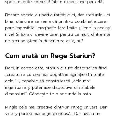
specii diferite coexistă într-o dimensiune paralelă.
Fiecare specie cu particularitățile ei, dar stariunile… ei
bine, stariunile se remarcă printr-o combinație care
pare imposibilă: imaginație fără limite și lene la același
nivel. Și fix aici devine tare, pentru că mulți dintre noi
ne recunoaștem în descrierea asta, nu?
Cum arată un Rege Stariun?
Deci, în cartea asta, stariunile sunt descrise ca fiind
„creaturile cu cea mai bogată imaginație din toate
cele 11”, capabile să construiască „cele mai
ingenioase și puternice dispozitive din ambele
dimensiuni”. Gândește-te o secundă la asta.
Mințile cele mai creative dintr-un întreg univers! Dar
vine și partea mai puțin glorioasă: „Dar aveau un