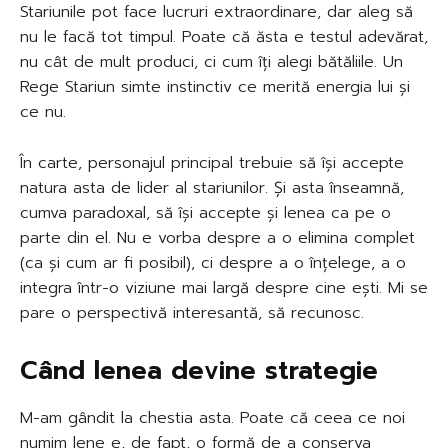
Stariunile pot face lucruri extraordinare, dar aleg să
nu le facă tot timpul. Poate că ăsta e testul adevărat,
nu cât de mult produci, ci cum îți alegi bătăliile. Un
Rege Stariun simte instinctiv ce merită energia lui și
ce nu.
În carte, personajul principal trebuie să își accepte
natura asta de lider al stariunilor. Și asta înseamnă,
cumva paradoxal, să își accepte și lenea ca pe o
parte din el. Nu e vorba despre a o elimina complet
(ca și cum ar fi posibil), ci despre a o înțelege, a o
integra într-o viziune mai largă despre cine ești. Mi se
pare o perspectivă interesantă, să recunosc.
Când lenea devine strategie
M-am gândit la chestia asta. Poate că ceea ce noi
numim lene e, de fapt, o formă de a conserva