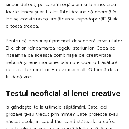
singur defect, pe care îl regăseam și la mine: erau
foarte leneși și ar fi ales întotdeauna să doarmă în
loc să construiască următoarea capodoperă!” Și aici
e toată treaba.
Pentru că personajul principal descoperă ceva uluitor.
El e chiar reîncarnarea regelui stariunilor. Ceea ce
înseamnă că această combinație de creativitate
nebună și lene monumentală nu e doar o trăsătură
de caracter random. E ceva mai mult. O formă de a
fi, dacă vrei.
Testul neoficial al lenei creative
Ia gândește-te la ultimele săptămâni. Câte idei
grozave ți-au trecut prin minte? Câte proiecte s-au
născut acolo, în capul tău, când stăteai la o cafea
sau te plimbai aiurea prin parc? Multe, nu? Acum