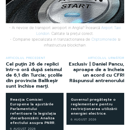
- Ai nevoie de transport aeroport in Anglia? Încearcă
Airport Taxi
London
. Calitate la prețul corect.
- Companie specializata in tranzactionarea de
Criptomonede
si
infrastructura blockchain.
ARTICOLUL PRECEDENT
ARTICOLUL URMĂTOR
Cel puțin 26 de replici
Exclusiv | Daniel Pancu,
într-o oră după seismul
aproape de a încheia
de 6,1 din Turcia; școlile
un acord cu CFR!
din provincia Balîkeșir
Răspunsul antrenorului
sunt închise marți.
Reacția Comisiei
Guvernul pregătește o
Europene la ajustările
reglementare pentru
Parlamentului
restricționarea utilizării
referitoare la legislația
energiei electrice.
decarbonizării. Analiza
6 AUGUST 2026
efectului asupra PNRR.
6 AUGUST 2026