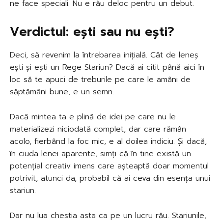
ne face speciali. Nu e rău deloc pentru un debut.
Verdictul: ești sau nu ești?
Deci, să revenim la întrebarea inițială. Cât de leneș
ești și ești un Rege Stariun? Dacă ai citit până aici în
loc să te apuci de treburile pe care le amâni de
săptămâni bune, e un semn.
Dacă mintea ta e plină de idei pe care nu le
materializezi niciodată complet, dar care rămân
acolo, fierbând la foc mic, e al doilea indiciu. Și dacă,
în ciuda lenei aparente, simți că în tine există un
potențial creativ imens care așteaptă doar momentul
potrivit, atunci da, probabil că ai ceva din esența unui
stariun.
Dar nu lua chestia asta ca pe un lucru rău. Stariunile,