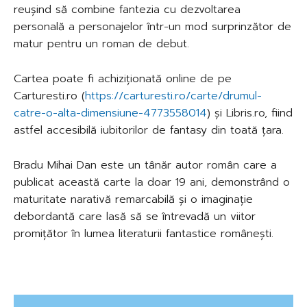
reușind să combine fantezia cu dezvoltarea
personală a personajelor într-un mod surprinzător de
matur pentru un roman de debut.
Cartea poate fi achiziționată online de pe
Carturesti.ro (
https://carturesti.ro/carte/drumul-
catre-o-alta-dimensiune-4773558014
) și Libris.ro, fiind
astfel accesibilă iubitorilor de fantasy din toată țara.
Bradu Mihai Dan este un tânăr autor român care a
publicat această carte la doar 19 ani, demonstrând o
maturitate narativă remarcabilă și o imaginație
debordantă care lasă să se întrevadă un viitor
promițător în lumea literaturii fantastice românești.