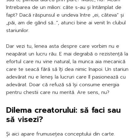
întrebarea de un milion: câte s-au și întâmplat de
fapt? Dacă răspunsul e undeva între „ei, câteva” și
„păi, am de gând să…”, atunci bine ai venit în clubul
stariunilor.
Dar vezi tu, lenea asta despre care vorbim nu e
neapărat un lucru rău. E mai degrabă o rezistență la
efortul care nu vine natural, la munca aia mecanică
care te seacă fără să îți dea nimic înapoi. Un stariun
adevărat nu e leneș la lucruri care îl pasionează cu
adevărat. Doar că refuză să își consume energia
pentru chestii care nu merită. Are sens, nu?
Dilema creatorului: să faci sau
să visezi?
Și aici apare frumusețea conceptului din carte.