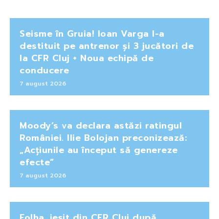
Seisme în Gruia! Ioan Varga l-a
destituit pe antrenor și 3 jucători de
la CFR Cluj + Noua echipă de
conducere
7 august 2026
Moody’s va declara astăzi ratingul
României. Ilie Bolojan preconizează:
„Acțiunile au început să genereze
efecte”
7 august 2026
Folha, ieșit din CFR Cluj după