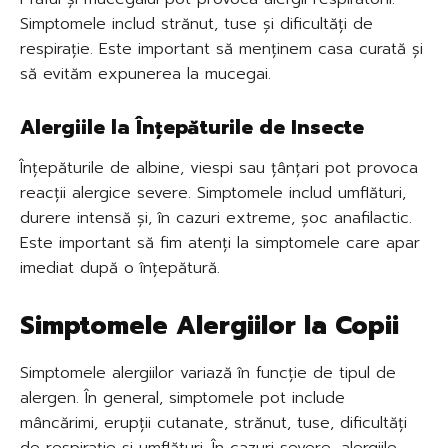
Simptomele includ strănut, tuse și dificultăți de
respirație. Este important să menținem casa curată și
să evităm expunerea la mucegai.
Alergiile la Înțepăturile de Insecte
Înțepăturile de albine, viespi sau țânțari pot provoca
reacții alergice severe. Simptomele includ umflături,
durere intensă și, în cazuri extreme, șoc anafilactic.
Este important să fim atenți la simptomele care apar
imediat după o înțepătură.
Simptomele Alergiilor la Copii
Simptomele alergiilor variază în funcție de tipul de
alergen. În general, simptomele pot include
mâncărimi, erupții cutanate, strănut, tuse, dificultăți
de respirație și umflături. În cazuri severe, alergiile