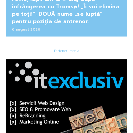
înfrângerea cu Tromsø! „Îi voi elimina
pe toți!”. DOUĂ nume „se luptă”
pentru poziția de antrenor.
6 august 2026
- Parteneri media -