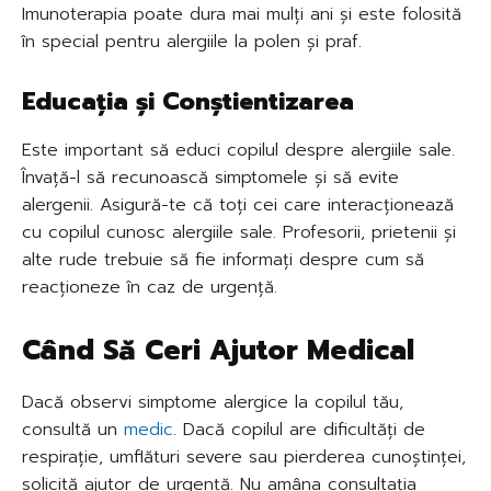
Imunoterapia poate dura mai mulți ani și este folosită
în special pentru alergiile la polen și praf.
Educația și Conștientizarea
Este important să educi copilul despre alergiile sale.
Învață-l să recunoască simptomele și să evite
alergenii. Asigură-te că toți cei care interacționează
cu copilul cunosc alergiile sale. Profesorii, prietenii și
alte rude trebuie să fie informați despre cum să
reacționeze în caz de urgență.
Când Să Ceri Ajutor Medical
Dacă observi simptome alergice la copilul tău,
consultă un
medic
. Dacă copilul are dificultăți de
respirație, umflături severe sau pierderea cunoștinței,
solicită ajutor de urgență. Nu amâna consultația