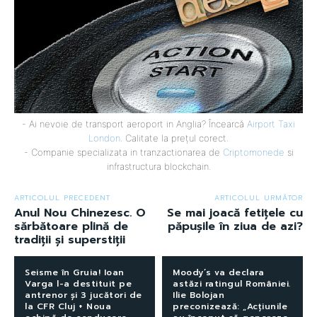
- Ai nevoie de transport aeroport in Anglia? Încearcă
Airport Taxi
London
. Calitate la prețul corect.
- Companie specializata in tranzactionarea de
Criptomonede
si
infrastructura blockchain.
ARTICOLUL PRECEDENT
ARTICOLUL URMĂTOR
Anul Nou Chinezesc. O
Se mai joacă fetițele cu
sărbătoare plină de
păpușile în ziua de azi?
tradiții și superstiții
Seisme în Gruia! Ioan
Moody’s va declara
Varga l-a destituit pe
astăzi ratingul României.
antrenor și 3 jucători de
Ilie Bolojan
la CFR Cluj + Noua
preconizează: „Acțiunile