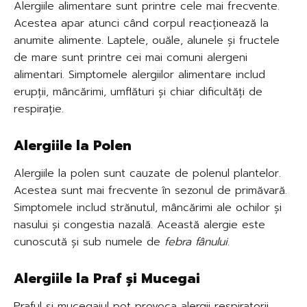
Alergiile alimentare sunt printre cele mai frecvente.
Acestea apar atunci când corpul reacționează la
anumite alimente. Laptele, ouăle, alunele și fructele
de mare sunt printre cei mai comuni alergeni
alimentari. Simptomele alergiilor alimentare includ
erupții, mâncărimi, umflături și chiar dificultăți de
respirație.
Alergiile la Polen
Alergiile la polen sunt cauzate de polenul plantelor.
Acestea sunt mai frecvente în sezonul de primăvară.
Simptomele includ strănutul, mâncărimi ale ochilor și
nasului și congestia nazală. Această alergie este
cunoscută și sub numele de
febra fânului
.
Alergiile la Praf și Mucegai
Praful și mucegaiul pot provoca alergii respiratorii.