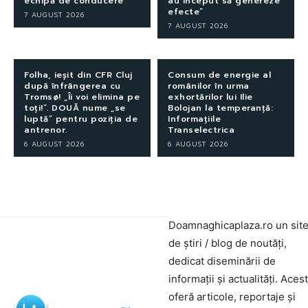
echipă de conducere
au început să genereze
efecte”
7 AUGUST 2026
7 AUGUST 2026
Folha, ieșit din CFR Cluj
Consum de energie al
după înfrângerea cu
românilor în urma
Tromsø! „Îi voi elimina pe
exhortărilor lui Ilie
toți!”. DOUĂ nume „se
Bolojan la temperanță:
luptă” pentru poziția de
Informațiile
antrenor.
Transelectrica
6 AUGUST 2026
6 AUGUST 2026
Doamnaghicaplaza.ro un sit
de știri / blog de noutăți,
dedicat diseminării de
informații și actualități. Aces
oferă articole, reportaje și