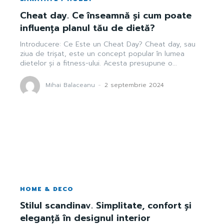
Cheat day. Ce înseamnă și cum poate
influența planul tău de dietă?
Introducere: Ce Este un Cheat Day? Cheat day, sau
ziua de trișat, este un concept popular în lumea
dietelor și a fitness-ului. Acesta presupune o...
Mihai Balaceanu
-
2 septembrie 2024
HOME & DECO
Stilul scandinav. Simplitate, confort și
eleganță în designul interior