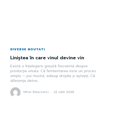
DIVERSE NOUTATI
Liniștea în care vinul devine vin
Există o înțelegere greșită frecventă despre
producția vinului. Că fermentarea este un proces
simplu — pui mustul, adaugi drojdia și aștepți. Că
diferența dintre...
Mihai Balaceanu
-
22 iulie 2026