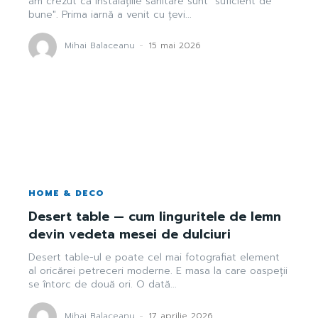
am crezut că instalațiile sanitare sunt "suficient de
bune". Prima iarnă a venit cu țevi...
Mihai Balaceanu
-
15 mai 2026
HOME & DECO
Desert table — cum linguritele de lemn
devin vedeta mesei de dulciuri
Desert table-ul e poate cel mai fotografiat element
al oricărei petreceri moderne. E masa la care oaspeții
se întorc de două ori. O dată...
Mihai Balaceanu
-
17 aprilie 2026