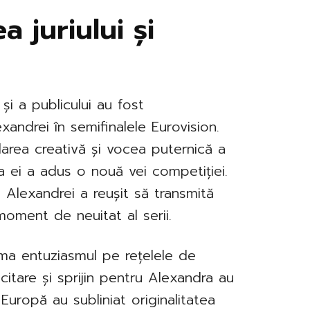
a juriului și
 și a publicului au fost
andrei în semifinalele Eurovision.
darea creativă și vocea puternică a
rea ei a adus o nouă vei competiției.
a Alexandrei a reușit să transmită
moment de neuitat al serii.
rima entuziasmul pe rețelele de
citare și sprijin pentru Alexandra au
a Europă au subliniat originalitatea