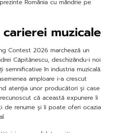
 reprezinte România cu mândrie pe
 carierei muzicale
 Song Contest 2026 marchează un
drei Căpitănescu, deschizându-i noi
ți semnificative în industria muzicală.
 asemenea amploare i-a crescut
gând atenția unor producători și case
 recunoscut că această expunere îi
ti de renume și îi poate oferi ocazia
l.