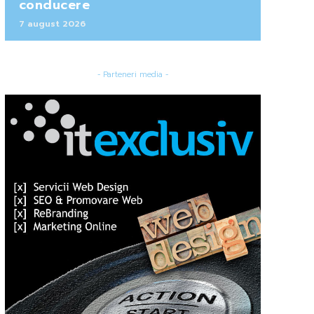
conducere
7 august 2026
- Parteneri media -