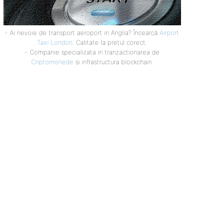
- Ai nevoie de transport aeroport in Anglia? Încearcă
Airport
Taxi London
. Calitate la prețul corect.
- Companie specializata in tranzactionarea de
Criptomonede
si infrastructura blockchain.