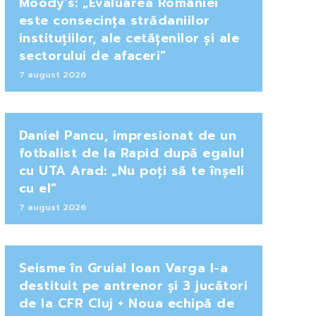
Moody’s: „Evaluarea României
este consecința strădaniilor
instituțiilor, ale cetățenilor și ale
sectorului de afaceri”
7 august 2026
Daniel Pancu, impresionat de un
fotbalist de la Rapid după egalul
cu UTA Arad: „Nu poți să te înșeli
cu el”
7 august 2026
Seisme în Gruia! Ioan Varga l-a
destituit pe antrenor și 3 jucători
de la CFR Cluj + Noua echipă de