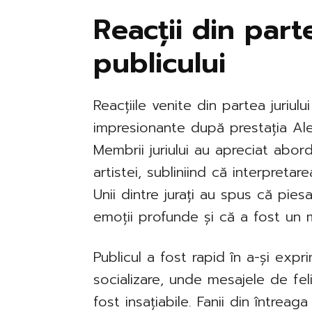
Reacții din parte
publicului
Reacțiile venite din partea juriului
impresionante după prestația Alex
Membrii juriului au apreciat abor
artistei, subliniind că interpreta
Unii dintre jurați au spus că pies
emoții profunde și că a fost un 
Publicul a fost rapid în a-și exp
socializare, unde mesajele de feli
fost insațiabile. Fanii din întreag