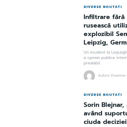
DIVERSE NOUTATI
Infiltrare făr
rusească utili
explozibil Se
Leipzig, Germ
Un incident la LeipzigI
a opiniei publice inter
prealabil...
Autorii Doamna 
DIVERSE NOUTATI
Sorin Blejnar,
având suportu
ciuda decizie