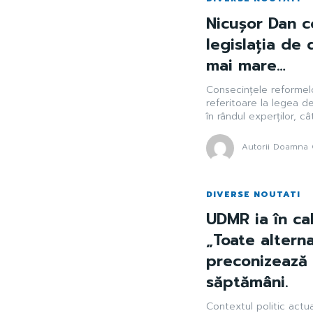
Nicușor Dan co
legislația de 
mai mare…
Consecințele reformelo
referitoare la legea d
în rândul experților, cât 
Autorii Doamna 
DIVERSE NOUTATI
UDMR ia în cal
„Toate alterna
preconizează 
săptămâni.
Contextul politic actu