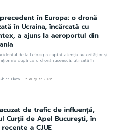
ă precedent în Europa: o dronă
zată în Ucraina, încărcată cu
mtex, a ajuns la aeroportul din
ania
ncidentul de la Leipzig a captat atenția autorităților și
naționale după ce o dronă rusească, utilizată în
Ghica Plaza
-
5 august 2026
 acuzat de trafic de influență,
l Curții de Apel București, în
i recente a CJUE