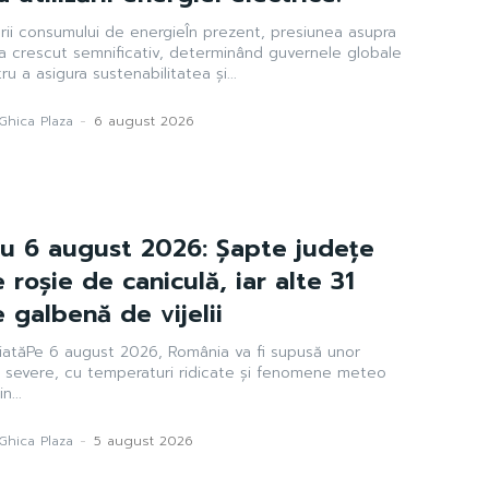
ării consumului de energieÎn prezent, presiunea asupra
 a crescut semnificativ, determinând guvernele globale
 a asigura sustenabilitatea și...
Ghica Plaza
-
6 august 2026
u 6 august 2026: Șapte județe
 roșie de caniculă, iar alte 31
 galbenă de vijelii
atăPe 6 august 2026, România va fi supusă unor
e severe, cu temperaturi ridicate și fenomene meteo
n...
Ghica Plaza
-
5 august 2026