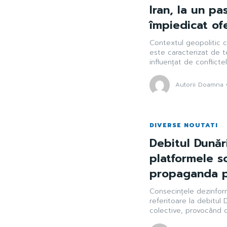
Iran, la un pa
împiedicat of
Contextul geopolitic c
este caracterizat de te
influențat de conflictel
Autorii Doamna 
DIVERSE NOUTATI
Debitul Dunări
platformele so
propaganda 
Consecințele dezinfor
referitoare la debitul 
colective, provocând con