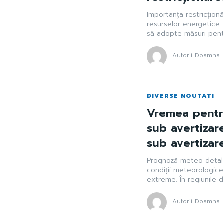
Importanța restricțion
resurselor energetice
să adopte măsuri pentru
Autorii Doamna 
DIVERSE NOUTATI
Vremea pentr
sub avertizare
sub avertizare
Prognoză meteo detali
condiții meteorologic
extreme. În regiunile di
Autorii Doamna 