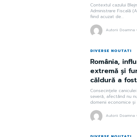
Contextul cazului Blejn
Administrare Fiscală (
fiind acuzat de...
Autorii Doamna 
DIVERSE NOUTATI
România, infl
extremă și fu
căldură a fos
Consecințele canicule
severă, afectând nu num
domenii economice și in
Autorii Doamna 
DIVERSE NOUTATI