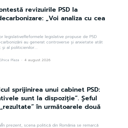
ntestă revizuirile PSD la
decarbonizare: „Voi analiza cu cea
r legislativeReformele legislative propuse de PSD
ecarbonizării au generat controverse și anxietate atât
și al politicienilor....
Ghica Plaza
-
4 august 2026
cul sprijinirea unui cabinet PSD:
tivele sunt la dispoziție”. Șeful
„rezultate” în următoarele două
alÎn prezent, scena politică din România se remarcă