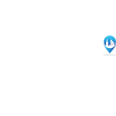
 de autorul
Autorii Doamna Ghica 