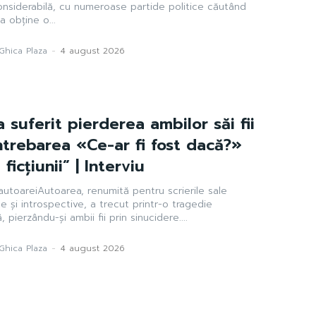
 considerabilă, cu numeroase partide politice căutând
a obține o...
Ghica Plaza
-
4 august 2026
a suferit pierderea ambilor săi fii
Întrebarea «Ce-ar fi fost dacă?»
ficțiunii” | Interviu
utoareiAutoarea, renumită pentru scrierile sale
și introspective, a trecut printr-o tragedie
 pierzându-și ambii fii prin sinucidere....
Ghica Plaza
-
4 august 2026