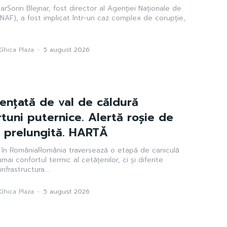
arSorin Blejnar, fost director al Agenției Naționale de
ANAF), a fost implicat într-un caz complex de corupție,
Ghica Plaza
-
5 august 2026
uențată de val de căldură
rtuni puternice. Alertă roșie de
t prelungită. HARTĂ
i în RomâniaRomânia traversează o etapă de caniculă
ai confortul termic al cetățenilor, ci și diferite
frastructura....
Ghica Plaza
-
5 august 2026