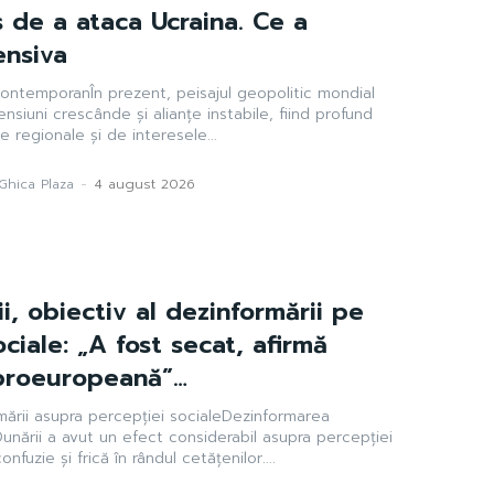
s de a ataca Ucraina. Ce a
ensiva
ontemporanÎn prezent, peisajul geopolitic mondial
nsiuni crescânde și alianțe instabile, fiind profund
e regionale și de interesele...
Ghica Plaza
-
4 august 2026
i, obiectiv al dezinformării pe
ciale: „A fost secat, afirmă
proeuropeană”…
mării asupra percepției socialeDezinformarea
Dunării a avut un efect considerabil asupra percepției
fuzie și frică în rândul cetățenilor....