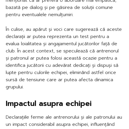
menționat că ar prefera o abordare mai empatică,
bazată pe dialog și pe găsirea de soluții comune
pentru eventualele nemulțumiri.
În culise, au apărut și voci care sugerează că aceste
declarații ar putea reprezenta un test pentru a
evalua loialitatea și angajamentul jucătorilor față de
club. În acest context, se speculează că antrenorul
și patronul ar putea folosi această ocazie pentru a
identifica jucătorii cu adevărat dedicați și dispuși să
lupte pentru culorile echipei, eliminând astfel orice
sursă de tensiune care ar putea afecta dinamica
grupului.
Impactul asupra echipei
Declarațiile ferme ale antrenorului și ale patronului au
un impact considerabil asupra echipei, influențând