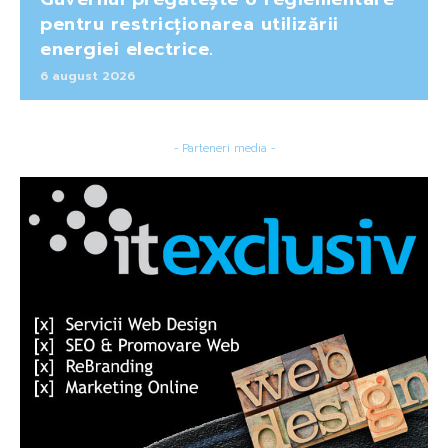
pentru restricționarea utilizării
energiei electrice.
6 august 2026
- Parteneri media -