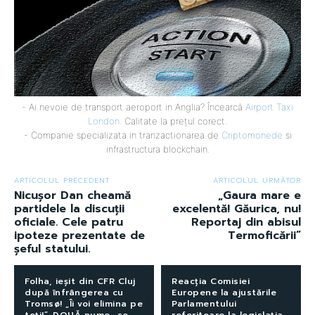
- Ai nevoie de transport aeroport in Anglia? Încearcă
Airport Taxi
London
. Calitate la prețul corect.
- Companie specializata in tranzactionarea de
Criptomonede
si
infrastructura blockchain.
ARTICOLUL PRECEDENT
ARTICOLUL URMĂTOR
Nicușor Dan cheamă
„Gaura mare e
partidele la discuții
excelentă! Găurica, nu!
oficiale. Cele patru
Reportaj din abisul
ipoteze prezentate de
Termoficării”
șeful statului.
Folha, ieșit din CFR Cluj
Reacția Comisiei
după înfrângerea cu
Europene la ajustările
Tromsø! „Îi voi elimina pe
Parlamentului