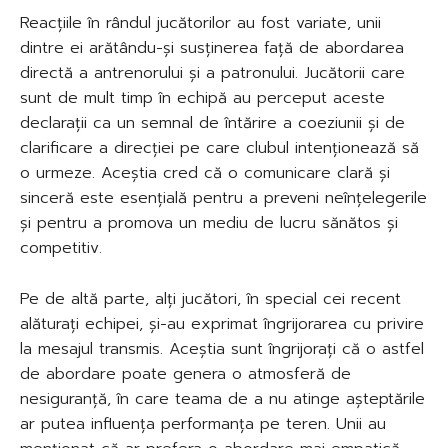
Reacțiile în rândul jucătorilor au fost variate, unii
dintre ei arătându-și susținerea față de abordarea
directă a antrenorului și a patronului. Jucătorii care
sunt de mult timp în echipă au perceput aceste
declarații ca un semnal de întărire a coeziunii și de
clarificare a direcției pe care clubul intenționează să
o urmeze. Aceștia cred că o comunicare clară și
sinceră este esențială pentru a preveni neînțelegerile
și pentru a promova un mediu de lucru sănătos și
competitiv.
Pe de altă parte, alți jucători, în special cei recent
alăturați echipei, și-au exprimat îngrijorarea cu privire
la mesajul transmis. Aceștia sunt îngrijorați că o astfel
de abordare poate genera o atmosferă de
nesiguranță, în care teama de a nu atinge așteptările
ar putea influența performanța pe teren. Unii au