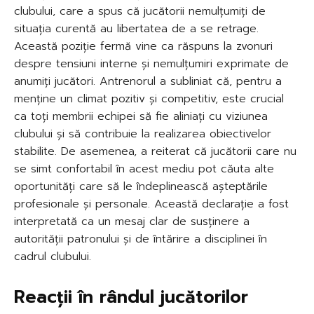
clubului, care a spus că jucătorii nemulțumiți de
situația curentă au libertatea de a se retrage.
Această poziție fermă vine ca răspuns la zvonuri
despre tensiuni interne și nemulțumiri exprimate de
anumiți jucători. Antrenorul a subliniat că, pentru a
menține un climat pozitiv și competitiv, este crucial
ca toți membrii echipei să fie aliniați cu viziunea
clubului și să contribuie la realizarea obiectivelor
stabilite. De asemenea, a reiterat că jucătorii care nu
se simt confortabil în acest mediu pot căuta alte
oportunități care să le îndeplinească așteptările
profesionale și personale. Această declarație a fost
interpretată ca un mesaj clar de susținere a
autorității patronului și de întărire a disciplinei în
cadrul clubului.
Reacții în rândul jucătorilor