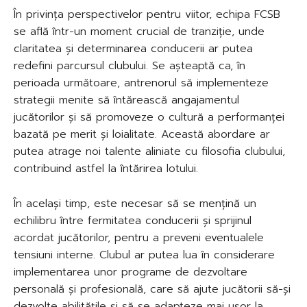
În privința perspectivelor pentru viitor, echipa FCSB
se află într-un moment crucial de tranziție, unde
claritatea și determinarea conducerii ar putea
redefini parcursul clubului. Se așteaptă ca, în
perioada următoare, antrenorul să implementeze
strategii menite să întărească angajamentul
jucătorilor și să promoveze o cultură a performanței
bazată pe merit și loialitate. Această abordare ar
putea atrage noi talente aliniate cu filosofia clubului,
contribuind astfel la întărirea lotului.
În același timp, este necesar să se mențină un
echilibru între fermitatea conducerii și sprijinul
acordat jucătorilor, pentru a preveni eventualele
tensiuni interne. Clubul ar putea lua în considerare
implementarea unor programe de dezvoltare
personală și profesională, care să ajute jucătorii să-și
dezvolte abilitățile și să se adapteze mai ușor la