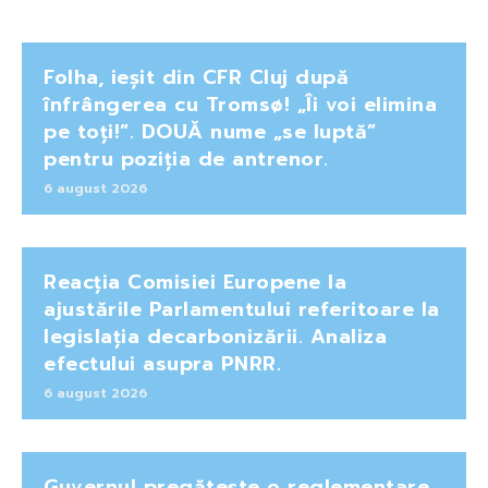
Folha, ieșit din CFR Cluj după
înfrângerea cu Tromsø! „Îi voi elimina
pe toți!”. DOUĂ nume „se luptă”
pentru poziția de antrenor.
6 august 2026
Reacția Comisiei Europene la
ajustările Parlamentului referitoare la
legislația decarbonizării. Analiza
efectului asupra PNRR.
6 august 2026
Guvernul pregătește o reglementare