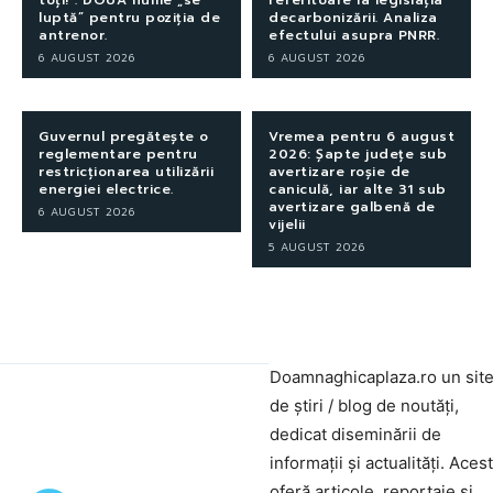
toți!”. DOUĂ nume „se
referitoare la legislația
luptă” pentru poziția de
decarbonizării. Analiza
antrenor.
efectului asupra PNRR.
6 AUGUST 2026
6 AUGUST 2026
Guvernul pregătește o
Vremea pentru 6 august
reglementare pentru
2026: Șapte județe sub
restricționarea utilizării
avertizare roșie de
energiei electrice.
caniculă, iar alte 31 sub
avertizare galbenă de
6 AUGUST 2026
vijelii
5 AUGUST 2026
Doamnaghicaplaza.ro un sit
de știri / blog de noutăți,
dedicat diseminării de
informații și actualități. Aces
oferă articole, reportaje și