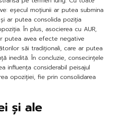
 strânsă pe termen lung. Cu toate
tive: eșecul moțiunii ar putea submina
 și ar putea consolida poziția
opoziția. În plus, asocierea cu AUR,
ar putea avea efecte negative
torilor săi tradiționali, care ar putea
ță inedită. În concluzie, consecințele
a influența considerabil peisajul
irea opoziției, fie prin consolidarea
ei și ale