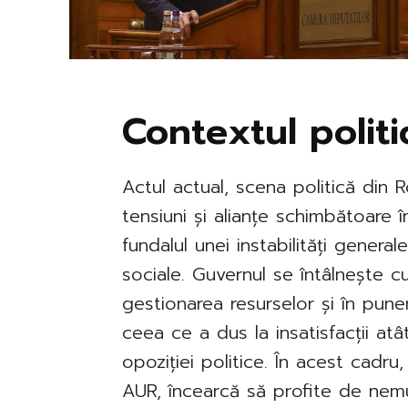
Contextul polit
Actul actual, scena politică din 
tensiuni și alianțe schimbătoare 
fundalul unei instabilități gener
sociale. Guvernul se întâlnește c
gestionarea resurselor și în pune
ceea ce a dus la insatisfacții atât
opoziției politice. În acest cadru
AUR, încearcă să profite de nemulț