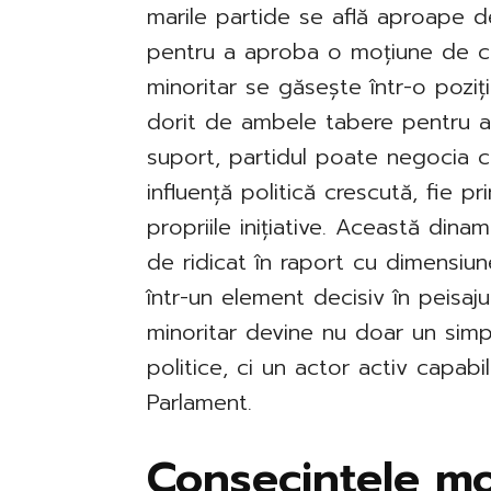
marile partide se află aproape d
pentru a aproba o moțiune de ce
minoritar se găsește într-o poziț
dorit de ambele tabere pentru a-și
suport, partidul poate negocia c
influență politică crescută, fie p
propriile inițiative. Această dina
de ridicat în raport cu dimensiu
într-un element decisiv în peisajul
minoritar devine nu doar un simp
politice, ci un actor activ capabil
Parlament.
Consecințele mo