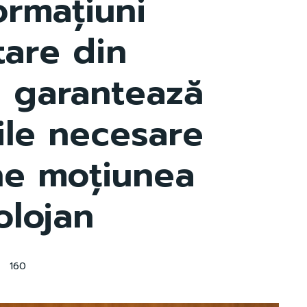
ormațiuni
tare din
e garantează
ile necesare
ne moțiunea
olojan
160