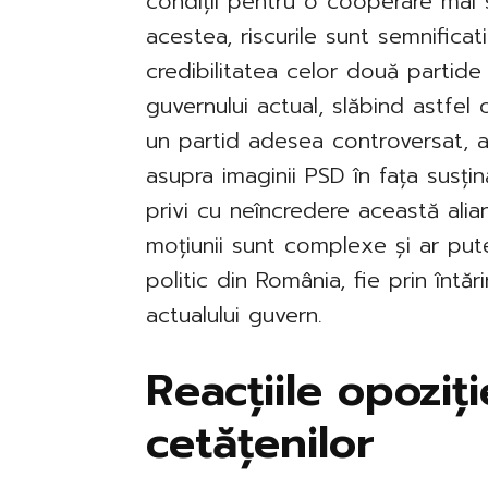
condiții pentru o cooperare mai
acestea, riscurile sunt semnifica
credibilitatea celor două partide
guvernului actual, slăbind astfel 
un partid adesea controversat, 
asupra imaginii PSD în fața susțină
privi cu neîncredere această alian
moțiunii sunt complexe și ar pute
politic din România, fie prin întăr
actualului guvern.
Reacțiile opoziți
cetățenilor