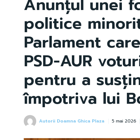
Anunțul unei f
politice minori
Parlament car
PSD-AUR votur
pentru a susți
împotriva lui B
Autorii Doamna Ghica Plaza
5 mai 2026