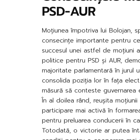
PSD-AUR
Moțiunea împotriva lui Bolojan, sp
consecințe importante pentru cel
succesul unei astfel de moțiuni ar
politice pentru PSD și AUR, dem
majoritate parlamentară în jurul
consolida poziția lor în fața elect
măsură să conteste guvernarea ex
În al doilea rând, reușita moțiun
participare mai activă în formare
pentru preluarea conducerii în ca
Totodată, o victorie ar putea întă