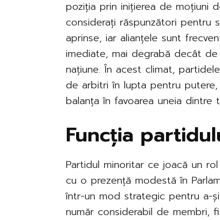
poziția prin inițierea de moțiuni d
considerați răspunzători pentru s
aprinse, iar alianțele sunt frecve
imediate, mai degrabă decât de 
națiune. În acest climat, partide
de arbitri în lupta pentru putere
balanța în favoarea uneia dintre 
Funcția partidul
Partidul minoritar ce joacă un ro
cu o prezență modestă în Parlamen
într-un mod strategic pentru a-ș
număr considerabil de membri, fi