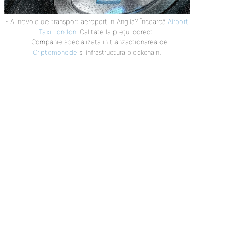
- Ai nevoie de transport aeroport in Anglia? Încearcă
Airport
Taxi London
. Calitate la prețul corect.
- Companie specializata in tranzactionarea de
Criptomonede
si infrastructura blockchain.