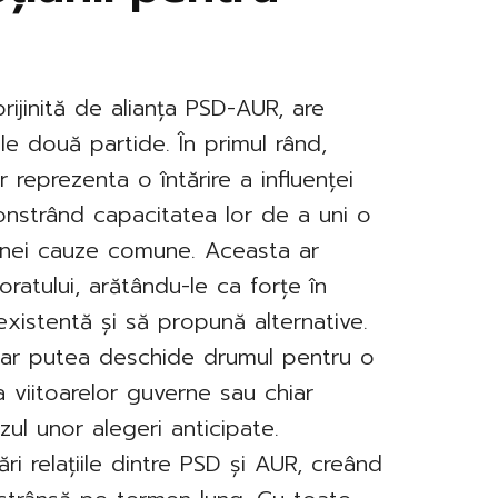
rijinită de alianța PSD-AUR, are
e două partide. În primul rând,
 reprezenta o întărire a influenței
onstrând capacitatea lor de a uni o
 unei cauze comune. Aceasta ar
oratului, arătându-le ca forțe în
istentă și să propună alternative.
ii ar putea deschide drumul pentru o
a viitoarelor guverne sau chiar
zul unor alegeri anticipate.
ri relațiile dintre PSD și AUR, creând