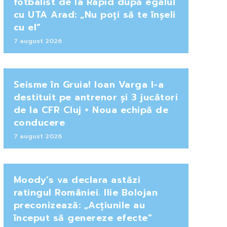
fotbalist de la Rapid după egalul
cu UTA Arad: „Nu poți să te înșeli
cu el”
7 august 2026
Seisme în Gruia! Ioan Varga l-a
destituit pe antrenor și 3 jucători
de la CFR Cluj + Noua echipă de
conducere
7 august 2026
Moody’s va declara astăzi
ratingul României. Ilie Bolojan
preconizează: „Acțiunile au
început să genereze efecte”