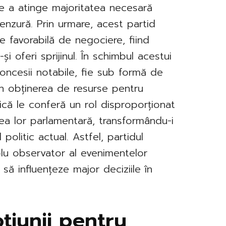
e a atinge majoritatea necesară
nzură. Prin urmare, acest partid
ie favorabilă de negociere, fiind
 oferi sprijinul. În schimbul acestui
oncesii notabile, fie sub formă de
rin obținerea de resurse pentru
mică le conferă un rol disproporționat
nea lor parlamentară, transformându-i
 politic actual. Astfel, partidul
lu observator al evenimentelor
 să influențeze major deciziile în
țiunii pentru