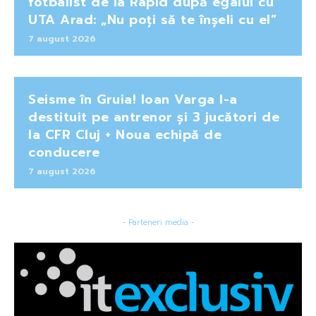
fotbalist de la Rapid după egalul cu
UTA Arad: „Nu poți să te înșeli cu el”
7 august 2026
Seisme în Gruia! Ioan Varga l-a
destituit pe antrenor și 3 jucători de
la CFR Cluj + Noua echipă de
conducere
7 august 2026
- Parteneri media -