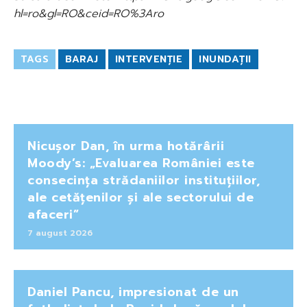
hl=ro&gl=RO&ceid=RO%3Aro
TAGS
BARAJ
INTERVENȚIE
INUNDAȚII
Nicușor Dan, în urma hotărârii
Moody’s: „Evaluarea României este
consecința strădaniilor instituțiilor,
ale cetățenilor și ale sectorului de
afaceri”
7 august 2026
Daniel Pancu, impresionat de un