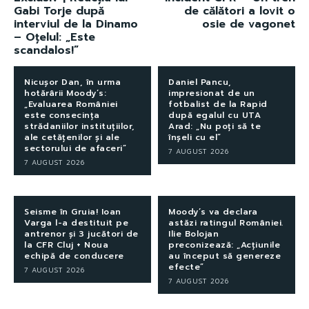
Gabi Torje după
de călători a lovit o
interviul de la Dinamo
osie de vagonet
– Oțelul: „Este
scandalos!”
Nicușor Dan, în urma
Daniel Pancu,
hotărârii Moody’s:
impresionat de un
„Evaluarea României
fotbalist de la Rapid
este consecința
după egalul cu UTA
strădaniilor instituțiilor,
Arad: „Nu poți să te
ale cetățenilor și ale
înșeli cu el”
sectorului de afaceri”
7 AUGUST 2026
7 AUGUST 2026
Seisme în Gruia! Ioan
Moody’s va declara
Varga l-a destituit pe
astăzi ratingul României.
antrenor și 3 jucători de
Ilie Bolojan
la CFR Cluj + Noua
preconizează: „Acțiunile
echipă de conducere
au început să genereze
efecte”
7 AUGUST 2026
7 AUGUST 2026