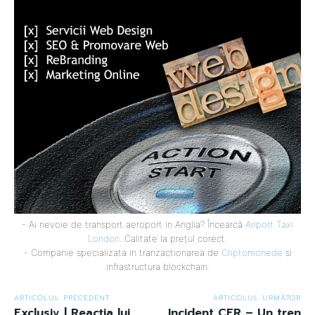
- Ai nevoie de transport aeroport in Anglia? Încearcă
Airport Taxi
London
. Calitate la prețul corect.
- Companie specializata in tranzactionarea de
Criptomonede
si
infrastructura blockchain.
ARTICOLUL PRECEDENT
ARTICOLUL URMĂTOR
Exclusiv | Reacția lui
Incident CFR – Un tren