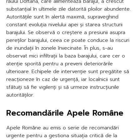
râului Doftana, care alimentează barajul, a crescut
substanțial în ultimele zile datorită ploilor abundente.
Autoritățile sunt în alertă maximă, supraveghind
constant evoluția nivelului apei și starea structurii
barajului. Se observă o creștere a presiunii asupra
pereților barajului, ceea ce poate conduce la riscuri
de inundații în zonele învecinate. În plus, s-au
observat mici infiltrații la baza barajului, care cer o
atenție sporită pentru a preveni deteriorările
ulterioare. Echipele de intervenție sunt pregătite să
reacționeze în caz de urgență, iar localnicii sunt
sfătuiți să fie vigilenți și să urmeze instrucțiunile
autorităților.
Recomandările Apele Române
Apele Române au emis o serie de recomandări
urgente pentru a gestiona situația critică de la