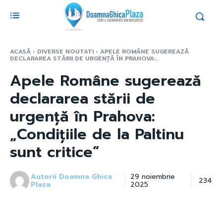
ACASĂ
DIVERSE NOUTATI
APELE ROMÂNE SUGEREAZĂ
DECLARAREA STĂRII DE URGENȚĂ ÎN PRAHOVA:...
Apele Române sugerează
declararea stării de
urgență în Prahova:
„Condițiile de la Paltinu
sunt critice”
Autorii Doamna Ghica
29 noiembrie
234
Plaza
2025