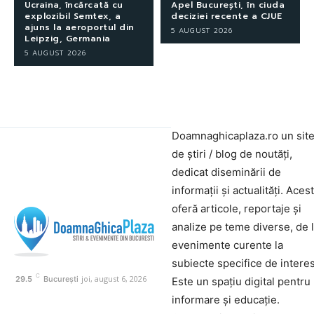
Ucraina, încărcată cu
Apel București, în ciuda
explozibil Semtex, a
deciziei recente a CJUE
ajuns la aeroportul din
5 AUGUST 2026
Leipzig, Germania
5 AUGUST 2026
Doamnaghicaplaza.ro un sit
de știri / blog de noutăți,
dedicat diseminării de
informații și actualități. Aces
oferă articole, reportaje și
analize pe teme diverse, de 
evenimente curente la
subiecte specifice de interes
C
joi, august 6, 2026
29.5
București
Este un spațiu digital pentru
informare și educație.