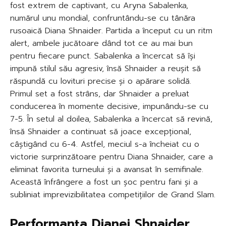
fost extrem de captivant, cu Aryna Sabalenka,
numărul unu mondial, confruntându-se cu tânăra
rusoaică Diana Shnaider. Partida a început cu un ritm
alert, ambele jucătoare dând tot ce au mai bun
pentru fiecare punct. Sabalenka a încercat să își
impună stilul său agresiv, însă Shnaider a reușit să
răspundă cu lovituri precise și o apărare solidă.
Primul set a fost strâns, dar Shnaider a preluat
conducerea în momente decisive, impunându-se cu
7-5. În setul al doilea, Sabalenka a încercat să revină,
însă Shnaider a continuat să joace excepțional,
câștigând cu 6-4. Astfel, meciul s-a încheiat cu o
victorie surprinzătoare pentru Diana Shnaider, care a
eliminat favorita turneului și a avansat în semifinale.
Această înfrângere a fost un șoc pentru fani și a
subliniat imprevizibilitatea competițiilor de Grand Slam.
Performanța Dianei Shnaider