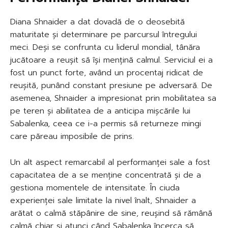
Diana Shnaider a dat dovadă de o deosebită
maturitate și determinare pe parcursul întregului
meci. Deși se confrunta cu liderul mondial, tânăra
jucătoare a reușit să își mențină calmul. Serviciul ei a
fost un punct forte, având un procentaj ridicat de
reușită, punând constant presiune pe adversară. De
asemenea, Shnaider a impresionat prin mobilitatea sa
pe teren și abilitatea de a anticipa mișcările lui
Sabalenka, ceea ce i-a permis să returneze mingi
care păreau imposibile de prins.
Un alt aspect remarcabil al performanței sale a fost
capacitatea de a se menține concentrată și de a
gestiona momentele de intensitate. În ciuda
experienței sale limitate la nivel înalt, Shnaider a
arătat o calmă stăpânire de sine, reușind să rămână
calmă chiar și atunci când Sabalenka încerca să