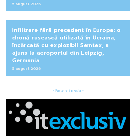
5 august 2026
Infiltrare fără precedent în Europa: o
dronă rusească utilizată în Ucraina,
încărcată cu explozibil Semtex, a
ajuns la aeroportul din Leipzig,
Germania
5 august 2026
- Parteneri media -