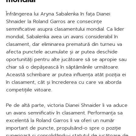
Înfrângerea lui Aryna Sabalenka în fața Dianei
Shnaider la Roland Garros are consecințe
semnificative asupra clasamentului mondial. Ca lider
mondial, Sabalenka avea un avans considerabil în
clasament, dar eliminarea prematură din turneu va
afecta punctele acumulate și ar putea deschide
oportunități pentru alte jucătoare să se apropie sau
chiar să o depășească în săptămânile următoare.
Această schimbare ar putea influența atât poziția ei
în clasament, cât și încrederea cu care va aborda
competițiile viitoare.
Pe de altă parte, victoria Dianei Shnaider îi va aduce
un avans semnificativ în clasament. Performanța sa
excelentă la Roland Garros îi va oferi un număr
important de puncte, propulsând-o spre o poziție
superioară și consolidându-i statutul de jucătoare de