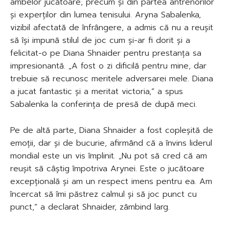
ambelor jucătoare, precum și din partea antrenorilor
și experților din lumea tenisului. Aryna Sabalenka,
vizibil afectată de înfrângere, a admis că nu a reușit
să își impună stilul de joc cum și-ar fi dorit și a
felicitat-o pe Diana Shnaider pentru prestanța sa
impresionantă. „A fost o zi dificilă pentru mine, dar
trebuie să recunosc meritele adversarei mele. Diana
a jucat fantastic și a meritat victoria,” a spus
Sabalenka la conferința de presă de după meci.
Pe de altă parte, Diana Shnaider a fost copleșită de
emoții, dar și de bucurie, afirmând că a învins liderul
mondial este un vis împlinit. „Nu pot să cred că am
reușit să câștig împotriva Arynei. Este o jucătoare
excepțională și am un respect imens pentru ea. Am
încercat să îmi păstrez calmul și să joc punct cu
punct,” a declarat Shnaider, zâmbind larg.