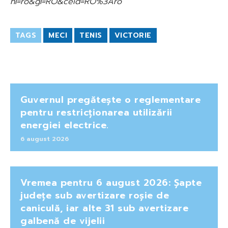
hl=ro&gl=RO&ceid=RO%3Aro
TAGS
MECI
TENIS
VICTORIE
Guvernul pregătește o reglementare
pentru restricționarea utilizării
energiei electrice.
6 august 2026
Vremea pentru 6 august 2026: Șapte
județe sub avertizare roșie de
caniculă, iar alte 31 sub avertizare
galbenă de vijelii