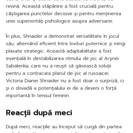
revină. Această stăpânire a fost crucială pentru
câștigarea punctelor decisive și pentru menținerea
unei superiorități psihologice asupra adversarei.
În plus, Shnaider a demonstrat versatilitate în jocul
său, alternând eficient între lovituri puternice și mingi
plasate strategic. Această adaptabilitate a fost
esențială în destabilizarea ritmului de joc al Arynei
Sabalenka, care nu a reușit să găsească soluții
pentru a contracara planul de joc al rusoaicei.
Victoria Dianei Shnaider nu a fost doar o surpriză, ci
și o dovadă a potențialului ei de a deveni o forță
importantă în tenisul feminin.
Reacții după meci
După meci, reacțiile au început să curgă din partea