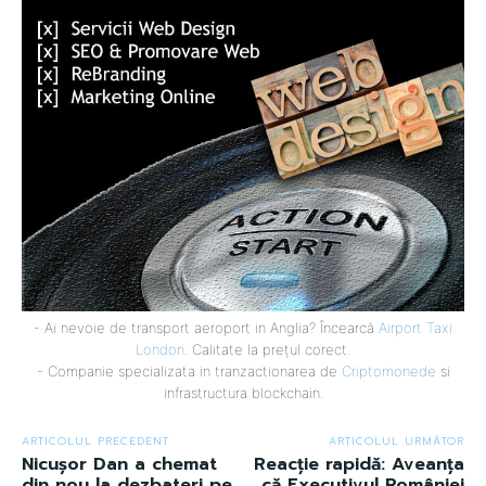
- Ai nevoie de transport aeroport in Anglia? Încearcă
Airport Taxi
London
. Calitate la prețul corect.
- Companie specializata in tranzactionarea de
Criptomonede
si
infrastructura blockchain.
ARTICOLUL PRECEDENT
ARTICOLUL URMĂTOR
Nicușor Dan a chemat
Reacție rapidă: Aveanța
din nou la dezbateri pe
că Executivul României