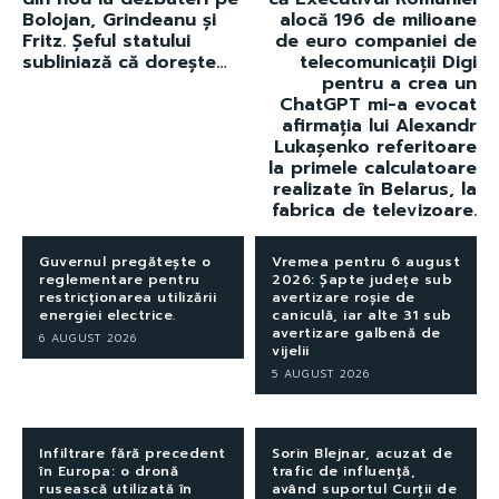
Bolojan, Grindeanu și
alocă 196 de milioane
Fritz. Șeful statului
de euro companiei de
subliniază că dorește…
telecomunicații Digi
pentru a crea un
ChatGPT mi-a evocat
afirmația lui Alexandr
Lukașenko referitoare
la primele calculatoare
realizate în Belarus, la
fabrica de televizoare.
Guvernul pregătește o
Vremea pentru 6 august
reglementare pentru
2026: Șapte județe sub
restricționarea utilizării
avertizare roșie de
energiei electrice.
caniculă, iar alte 31 sub
avertizare galbenă de
6 AUGUST 2026
vijelii
5 AUGUST 2026
Infiltrare fără precedent
Sorin Blejnar, acuzat de
în Europa: o dronă
trafic de influență,
rusească utilizată în
având suportul Curții de