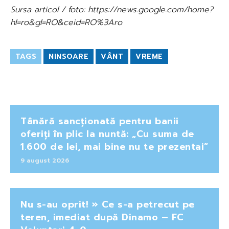
Sursa articol / foto: https://news.google.com/home?
hl=ro&gl=RO&ceid=RO%3Aro
TAGS
NINSOARE
VÂNT
VREME
Tânără sancționată pentru banii
oferiți în plic la nuntă: „Cu suma de
1.600 de lei, mai bine nu te prezentai”
9 august 2026
Nu s-au oprit! » Ce s-a petrecut pe
teren, imediat după Dinamo – FC