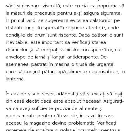
vânt și ninsoare viscolită, este crucial ca populația să
ia măsuri de precauție pentru a-și asigura siguranța.
În primul rând, se sugerează evitarea călătoriilor pe
distanțe lungi, în special în regiunile afectate, unde
condițiile de drum sunt riscante. Dacă călătoriile sunt
inevitabile, este important să verificați starea
drumurilor și să echipați vehiculul corespunzător, cu
anvelope de iarnă și lanțuri antiderapante. De
asemenea, păstrați în mașină o trusă de urgență,
care să conțină pături, apă, alimente neperisabile și o
lanternă.
În caz de viscol sever, adăpostiți-vă și evitați să ieșiți
din casă decât dacă este absolut necesar. Asigurați-
vă că aveți suficiente provizii de alimente și
medicamente pentru câteva zile, în cazul în care
accesul la magazine devine problematic. Verificați
sistemele de încălzire și izolația locuințelor pentru a