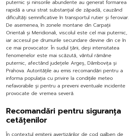
puternic și ninsorile abundente au generat formarea
rapidă a unui strat substanțial de zăpadă, cauzând
dificultăți semnificative în transportul rutier și feroviar.
De asemenea, în zonele montane din Carpații
Orientali și Meridionali, viscolul este cel mai puternic,
iar accesul pe drumurile secundare devine din ce în
ce mai provocator. În sudul țării, deși intensitatea
fenomenelor este mai scăzută, vântul rămâne
puternic, afectând județele Argeș, Dâmbovița și
Prahova. Autoritățile au emis recomandări pentru a
informa populația cu privire la condițiile meteo
nefavorabile și pentru a preveni eventuale incidente
provocate de vremea severă.
Recomandări pentru siguranța
cetățenilor
În contextul emiterii avertizărilor de cod galben de