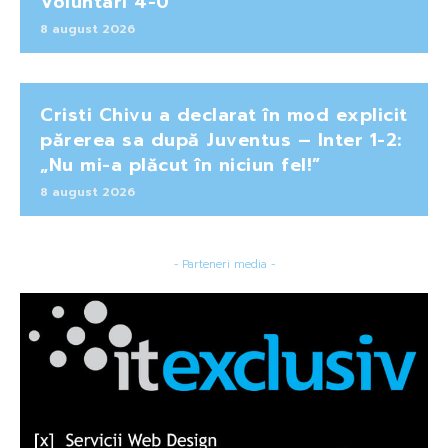
Voluntari 4-0
8 august 2026
Cristi Chivu a declarat în mod explicit
părerea sa după Juventus – Inter 1-2:
„Nu mi-a plăcut în niciun fel!”
8 august 2026
- Parteneri media -