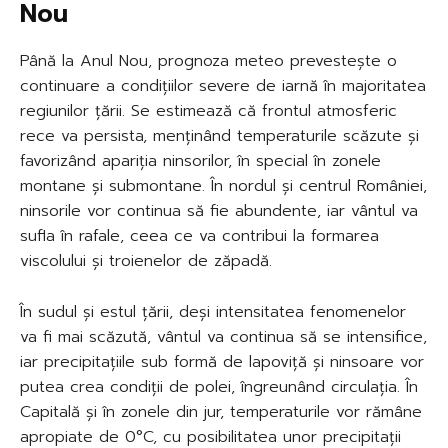
Nou
Până la Anul Nou, prognoza meteo prevestește o
continuare a condițiilor severe de iarnă în majoritatea
regiunilor țării. Se estimează că frontul atmosferic
rece va persista, menținând temperaturile scăzute și
favorizând apariția ninsorilor, în special în zonele
montane și submontane. În nordul și centrul României,
ninsorile vor continua să fie abundente, iar vântul va
sufla în rafale, ceea ce va contribui la formarea
viscolului și troienelor de zăpadă.
În sudul și estul țării, deși intensitatea fenomenelor
va fi mai scăzută, vântul va continua să se intensifice,
iar precipitațiile sub formă de lapoviță și ninsoare vor
putea crea condiții de polei, îngreunând circulația. În
Capitală și în zonele din jur, temperaturile vor rămâne
apropiate de 0°C, cu posibilitatea unor precipitații