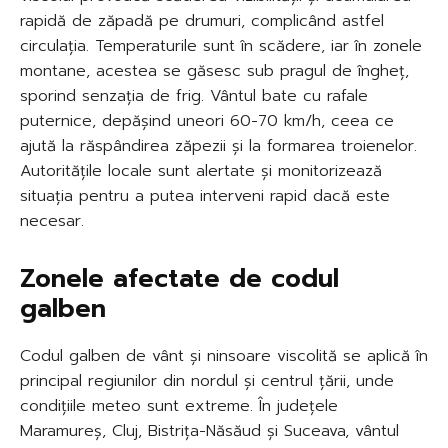
rapidă de zăpadă pe drumuri, complicând astfel
circulația. Temperaturile sunt în scădere, iar în zonele
montane, acestea se găsesc sub pragul de îngheț,
sporind senzația de frig. Vântul bate cu rafale
puternice, depășind uneori 60-70 km/h, ceea ce
ajută la răspândirea zăpezii și la formarea troienelor.
Autoritățile locale sunt alertate și monitorizează
situația pentru a putea interveni rapid dacă este
necesar.
Zonele afectate de codul
galben
Codul galben de vânt și ninsoare viscolită se aplică în
principal regiunilor din nordul și centrul țării, unde
condițiile meteo sunt extreme. În județele
Maramureș, Cluj, Bistrița-Năsăud și Suceava, vântul