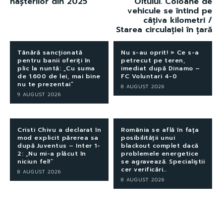
nașterilor din 2025
Oltului. Coloane de
vehicule se întind pe
câțiva kilometri /
Starea circulației în țară
Tânără sancționată
Nu s-au oprit! » Ce s-a
pentru banii oferiți în
petrecut pe teren,
plic la nuntă: „Cu suma
imediat după Dinamo –
de 1.600 de lei, mai bine
FC Voluntari 4-0
nu te prezentai”
8 AUGUST 2026
9 AUGUST 2026
Cristi Chivu a declarat în
România se află în fața
mod explicit părerea sa
posibilității unui
după Juventus – Inter 1-
blackout complet dacă
2: „Nu mi-a plăcut în
problemele energetice
niciun fel!”
se agravează. Specialiștii
cer verificări…
8 AUGUST 2026
8 AUGUST 2026