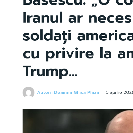
Iranul ar neces
soldați america
cu privire la a
Trump…
Autorii Doamna Ghica Plaza
5 aprilie 202