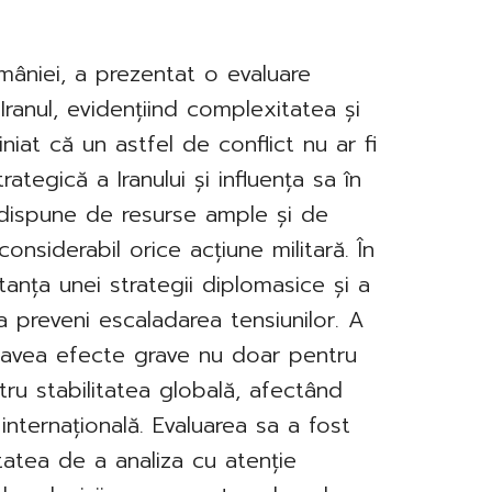
omâniei, a prezentat o evaluare
 Iranul, evidențiind complexitatea și
iniat că un astfel de conflict nu ar fi
ategică a Iranului și influența sa în
l dispune de resurse ample și de
considerabil orice acțiune militară. În
anța unei strategii diplomasice și a
 a preveni escaladarea tensiunilor. A
a avea efecte grave nu doar pentru
ntru stabilitatea globală, afectând
internațională. Evaluarea sa a fost
tatea de a analiza cu atenție