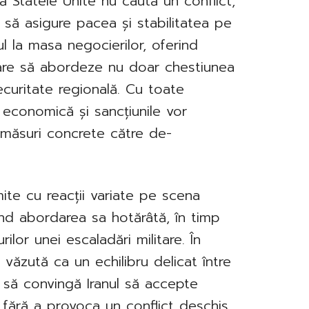
ă Statele Unite nu caută un conflict,
să asigure pacea și stabilitatea pe
ul la masa negocierilor, oferind
care să abordeze nu doar chestiunea
ecuritate regională. Cu toate
 economică și sancțiunile vor
 măsuri concrete către de-
mite cu reacții variate pe scena
nind abordarea sa hotărâtă, în timp
rilor unei escaladări militare. În
 văzută ca un echilibru delicat între
ă să convingă Iranul să accepte
fără a provoca un conflict deschis.