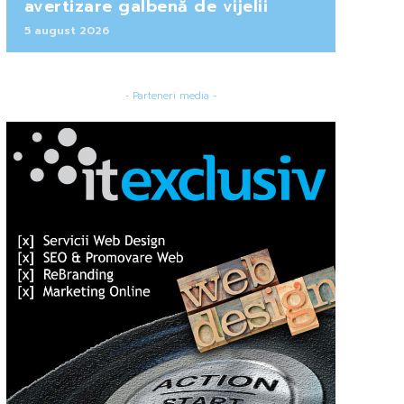
avertizare galbenă de vijelii
5 august 2026
- Parteneri media -