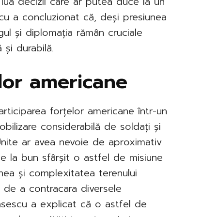
 lua decizii care ar putea duce la un
cu a concluzionat că, deși presiunea
gul și diplomația rămân cruciale
 și durabilă.
elor americane
rticiparea forțelor americane într-un
obilizare considerabilă de soldați și
 Unite ar avea nevoie de aproximativ
ce la bun sfârșit o astfel de misiune
nea și complexitatea terenului
a de a contracara diversele
 Băsescu a explicat că o astfel de