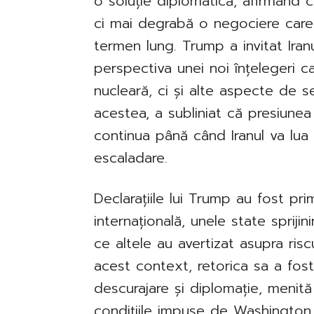
o soluție diplomatică, afirmând c
ci mai degrabă o negociere care 
termen lung. Trump a invitat Iran
perspectiva unei noi înțelegeri 
nucleară, ci și alte aspecte de s
acestea, a subliniat că presiunea
continua până când Iranul va lua
escaladare.
Declarațiile lui Trump au fost pri
internațională, unele state spriji
ce altele au avertizat asupra riscu
acest context, retorica sa a fost
descurajare și diplomație, menit
condițiile impuse de Washington 