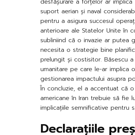
desfășurare a forțelor ar implica 
suport aerian și naval considerab
pentru a asigura succesul operați
anterioare ale Statelor Unite în co
subliniind că o invazie ar putea g
necesita o strategie bine planifi
prelungit și costisitor. Băsescu a 
umanitare pe care le-ar implica o 
gestionarea impactului asupra popul
În concluzie, el a accentuat că o
americane în Iran trebuie să fie l
implicațiile semnificative pentru s
Declarațiile pre