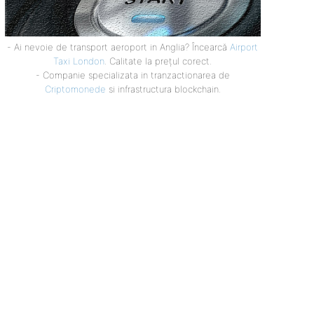
- Ai nevoie de transport aeroport in Anglia? Încearcă
Airport
Taxi London
. Calitate la prețul corect.
- Companie specializata in tranzactionarea de
Criptomonede
si infrastructura blockchain.