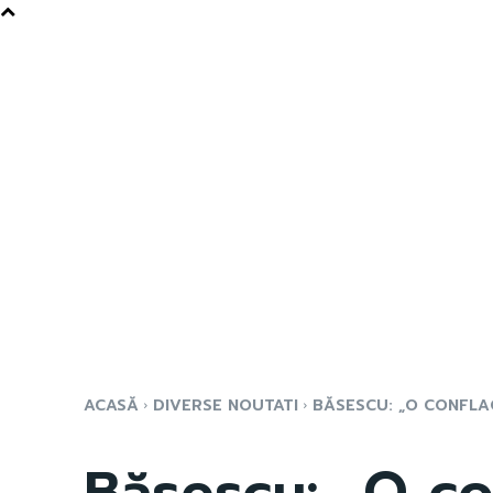
ACASĂ
DIVERSE NOUTATI
BĂSESCU: „O CONFLAG
Băsescu: „O co