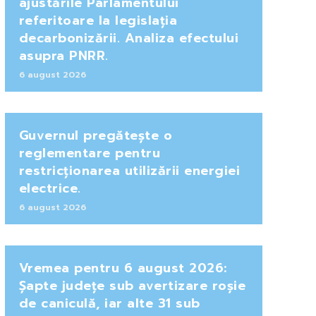
ajustările Parlamentului
referitoare la legislația
decarbonizării. Analiza efectului
asupra PNRR.
6 august 2026
Guvernul pregătește o
reglementare pentru
restricționarea utilizării energiei
electrice.
6 august 2026
Vremea pentru 6 august 2026:
Șapte județe sub avertizare roșie
de caniculă, iar alte 31 sub