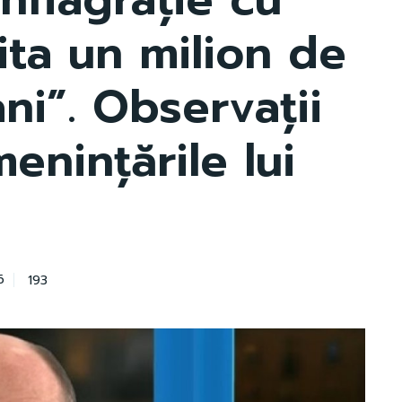
ita un milion de
ni”. Observații
menințările lui
193
6