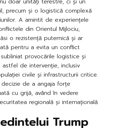
nu doar unități terestre, ci și un
il, precum și o logistică complexă
unilor. A amintit de experiențele
nflictele din Orientul Mijlociu,
ăsi o rezistență puternică și ar
cată pentru a evita un conflict
subliniat provocările logistice și
astfel de intervenție, inclusiv
ației civile și infrastructurii critice.
 decizie de a angaja forțe
uată cu grijă, având în vedere
ecuritatea regională și internațională.
ședintelui Trump