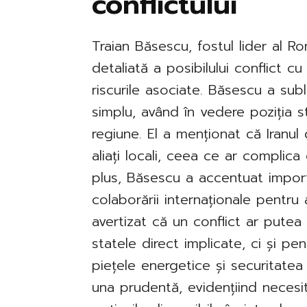
conflictului
Traian Băsescu, fostul lider al R
detaliată a posibilului conflict cu
riscurile asociate. Băsescu a subl
simplu, având în vedere poziția str
regiune. El a menționat că Iranu
aliați locali, ceea ce ar complica 
plus, Băsescu a accentuat import
colaborării internaționale pentru
avertizat că un conflict ar pute
statele direct implicate, ci și pe
piețele energetice și securitatea 
una prudentă, evidențiind necesi