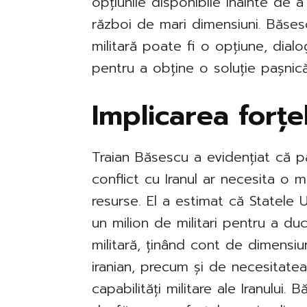
opțiunile disponibile înainte de a
război de mari dimensiuni. Băses
militară poate fi o opțiune, dialo
pentru a obține o soluție pașnică
Implicarea forț
Traian Băsescu a evidențiat că pa
conflict cu Iranul ar necesita o m
resurse. El a estimat că Statele
un milion de militari pentru a du
militară, ținând cont de dimensiu
iranian, precum și de necesitate
capabilități militare ale Iranului.