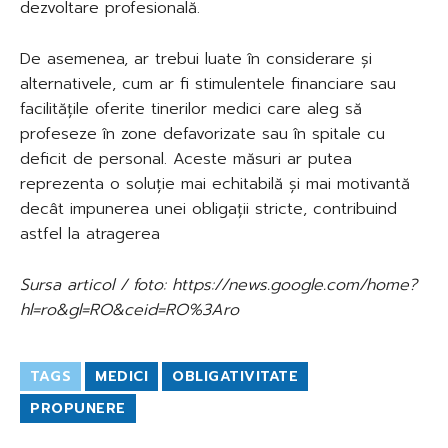
dezvoltare profesională.
De asemenea, ar trebui luate în considerare și
alternativele, cum ar fi stimulentele financiare sau
facilitățile oferite tinerilor medici care aleg să
profeseze în zone defavorizate sau în spitale cu
deficit de personal. Aceste măsuri ar putea
reprezenta o soluție mai echitabilă și mai motivantă
decât impunerea unei obligații stricte, contribuind
astfel la atragerea
Sursa articol / foto: https://news.google.com/home?
hl=ro&gl=RO&ceid=RO%3Aro
TAGS
MEDICI
OBLIGATIVITATE
PROPUNERE