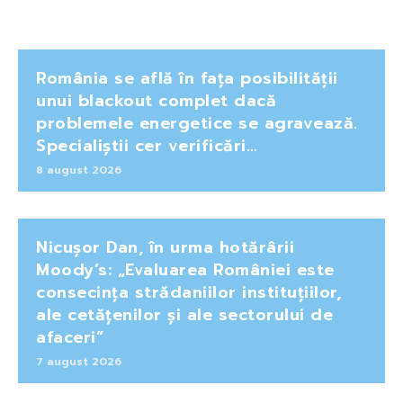
România se află în fața posibilității
unui blackout complet dacă
problemele energetice se agravează.
Specialiștii cer verificări…
8 august 2026
Nicușor Dan, în urma hotărârii
Moody’s: „Evaluarea României este
consecința strădaniilor instituțiilor,
ale cetățenilor și ale sectorului de
afaceri”
7 august 2026