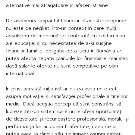
alternative mai atrăgătoare în afaceri străine.
De asemenea, impactul financiar al acestei propuneri
nu este de neglijat. Într-un context în care mulți
absolvenți de medicină se confruntă cu costuri mari
ale educației și cu necesitatea de a-și susține
financiar familiile, obligația de a lucra în România ar
putea afecta negativ planurile lor financiare, mai ales
dacă salariile oferite nu sunt competitive pe plan
internațional.
În plus, această inițiativă ar putea avea un efect
asupra motivației și satisfacției profesionale a tinerilor
medici. Dacă aceștia percep că sunt constrânși să
lucreze într-un sistem care nu le oferă oportunități
de dezvoltare și recunoaștere profesională, moralul și
performanța lor ar putea fi afectate, ceea ce ar
putea avea, la rândul său, un impact asupra calității