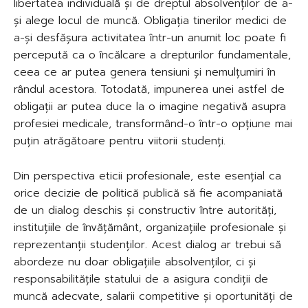
libertatea individuală și de dreptul absolvenților de a-
și alege locul de muncă. Obligația tinerilor medici de
a-și desfășura activitatea într-un anumit loc poate fi
percepută ca o încălcare a drepturilor fundamentale,
ceea ce ar putea genera tensiuni și nemulțumiri în
rândul acestora. Totodată, impunerea unei astfel de
obligații ar putea duce la o imagine negativă asupra
profesiei medicale, transformând-o într-o opțiune mai
puțin atrăgătoare pentru viitorii studenți.
Din perspectiva eticii profesionale, este esențial ca
orice decizie de politică publică să fie acompaniată
de un dialog deschis și constructiv între autorități,
instituțiile de învățământ, organizațiile profesionale și
reprezentanții studenților. Acest dialog ar trebui să
abordeze nu doar obligațiile absolvenților, ci și
responsabilitățile statului de a asigura condiții de
muncă adecvate, salarii competitive și oportunități de