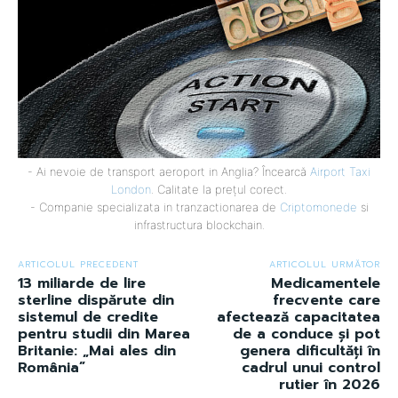
- Ai nevoie de transport aeroport in Anglia? Încearcă
Airport Taxi
London
. Calitate la prețul corect.
- Companie specializata in tranzactionarea de
Criptomonede
si
infrastructura blockchain.
ARTICOLUL PRECEDENT
ARTICOLUL URMĂTOR
13 miliarde de lire
Medicamentele
sterline dispărute din
frecvente care
sistemul de credite
afectează capacitatea
pentru studii din Marea
de a conduce și pot
Britanie: „Mai ales din
genera dificultăți în
România”
cadrul unui control
rutier în 2026