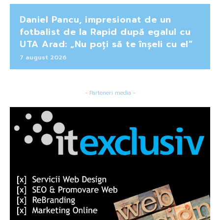
Daniel Pancu, impresionat de un
fotbalist de la Rapid după egalul cu
UTA Arad: „Nu poți să te înșeli cu el”
7 august 2026
- Parteneri media -