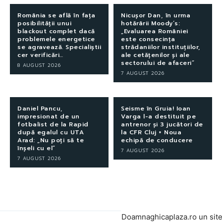
România se află în fața
Nicușor Dan, în urma
posibilității unui
hotărârii Moody’s:
blackout complet dacă
„Evaluarea României
problemele energetice
este consecința
se agravează. Specialiștii
strădaniilor instituțiilor,
cer verificări…
ale cetățenilor și ale
sectorului de afaceri”
8 AUGUST 2026
7 AUGUST 2026
Daniel Pancu,
Seisme în Gruia! Ioan
impresionat de un
Varga l-a destituit pe
fotbalist de la Rapid
antrenor și 3 jucători de
după egalul cu UTA
la CFR Cluj + Noua
Arad: „Nu poți să te
echipă de conducere
înșeli cu el”
7 AUGUST 2026
7 AUGUST 2026
Doamnaghicaplaza.ro un sit