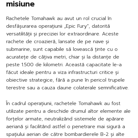
misiune
Rachetele Tomahawk au avut un rol crucial în
desfășurarea operațiunii „Epic Fury”, datorită
versatilității și preciziei lor extraordinare. Aceste
rachete de croazieră, lansate de pe nave și
submarine, sunt capabile să lovească ținte cu o
acuratețe de câțiva metri, chiar și la distanțe de
peste 1.500 de kilometri. Această capacitate le-a
făcut ideale pentru a viza infrastructuri critice și
obiective strategice, fără a pune în pericol trupele
terestre sau a cauza daune colaterale semnificative.
În cadrul operațiunii, rachetele Tomahawk au fost
utilizate pentru a deschide drumul altor elemente ale
forțelor armate, neutralizând sistemele de apărare
aeriană și facilitând astfel o penetrare mai sigură a
spațiului aerian de către bombardierele B-2 și alte