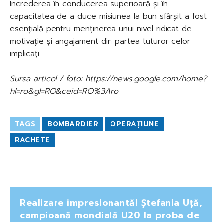
Încrederea în conducerea superioară și în
capacitatea de a duce misiunea la bun sfârșit a fost
esențială pentru menținerea unui nivel ridicat de
motivație și angajament din partea tuturor celor
implicați.
Sursa articol / foto: https://news.google.com/home?
hl=ro&gl=RO&ceid=RO%3Aro
TAGS
BOMBARDIER
OPERAȚIUNE
RACHETE
Realizare impresionantă! Ștefania Uță,
campioană mondială U20 la proba de