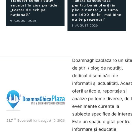
Transfer semnificativ
Tânără sancționată
anunțat în ziua partidei:
pentru banii oferiți în
„Portar de echipă
plic la nuntă: „Cu suma
națională”
de 1.600 de lei, mai bine
nu te prezentai”
9 AUGUST 2026
9 AUGUST 2026
Doamnaghicaplaza.ro un sit
de știri / blog de noutăți,
dedicat diseminării de
informații și actualități. Aces
oferă articole, reportaje și
analize pe teme diverse, de 
evenimente curente la
subiecte specifice de interes
C
luni, august 10, 2026
21.7
București
Este un spațiu digital pentru
informare și educație.