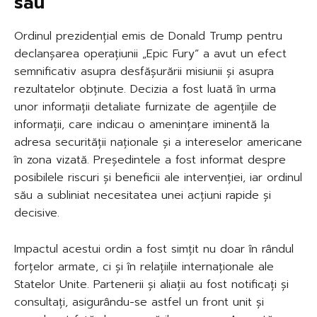
său
Ordinul prezidențial emis de Donald Trump pentru
declanșarea operațiunii „Epic Fury” a avut un efect
semnificativ asupra desfășurării misiunii și asupra
rezultatelor obținute. Decizia a fost luată în urma
unor informații detaliate furnizate de agențiile de
informații, care indicau o amenințare iminentă la
adresa securității naționale și a intereselor americane
în zona vizată. Președintele a fost informat despre
posibilele riscuri și beneficii ale intervenției, iar ordinul
său a subliniat necesitatea unei acțiuni rapide și
decisive.
Impactul acestui ordin a fost simțit nu doar în rândul
forțelor armate, ci și în relațiile internaționale ale
Statelor Unite. Partenerii și aliații au fost notificați și
consultați, asigurându-se astfel un front unit și