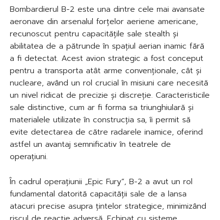
Bombardierul B-2 este una dintre cele mai avansate
aeronave din arsenalul forțelor aeriene americane,
recunoscut pentru capacitățile sale stealth și
abilitatea de a pătrunde în spațiul aerian inamic fără
a fi detectat. Acest avion strategic a fost conceput
pentru a transporta atât arme convenționale, cât și
nucleare, având un rol crucial în misiuni care necesită
un nivel ridicat de precizie și discreție. Caracteristicile
sale distinctive, cum ar fi forma sa triunghiulară și
materialele utilizate în construcția sa, îi permit să
evite detectarea de către radarele inamice, oferind
astfel un avantaj semnificativ în teatrele de
operațiuni.
În cadrul operațiunii „Epic Fury”, B-2 a avut un rol
fundamental datorită capacității sale de a lansa
atacuri precise asupra țintelor strategice, minimizând
riscul de reacție adversă. Echipat cu sisteme