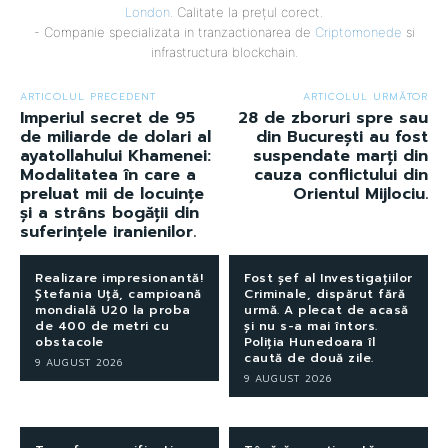
London
. Calitate la prețul corect.
- Companie specializata in tranzactionarea de
Criptomonede
si
infrastructura blockchain.
ARTICOLUL PRECEDENT
ARTICOLUL URMĂTOR
Imperiul secret de 95
28 de zboruri spre sau
de miliarde de dolari al
din București au fost
ayatollahului Khamenei:
suspendate marți din
Modalitatea în care a
cauza conflictului din
preluat mii de locuințe
Orientul Mijlociu.
și a strâns bogății din
suferințele iranienilor.
Realizare impresionantă!
Fost șef al Investigațiilor
Ștefania Uță, campioană
Criminale, dispărut fără
mondială U20 la proba
urmă. A plecat de acasă
de 400 de metri cu
și nu s-a mai întors.
obstacole
Poliția Hunedoara îl
caută de două zile.
9 AUGUST 2026
9 AUGUST 2026