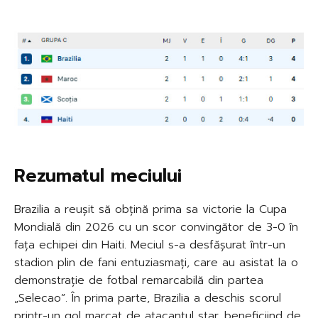
Rezumatul meciului
Brazilia a reușit să obțină prima sa victorie la Cupa
Mondială din 2026 cu un scor convingător de 3-0 în
fața echipei din Haiti. Meciul s-a desfășurat într-un
stadion plin de fani entuziasmați, care au asistat la o
demonstrație de fotbal remarcabilă din partea
„Selecao”. În prima parte, Brazilia a deschis scorul
printr-un gol marcat de atacantul star, beneficiind de