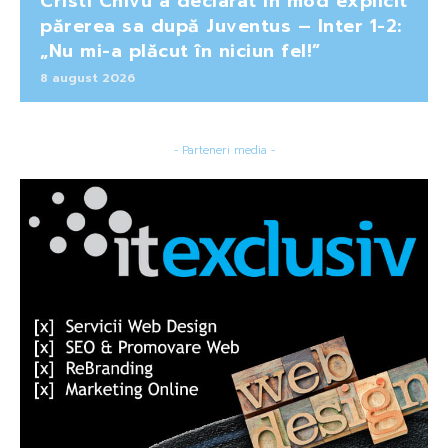
Cristi Chivu a declarat în mod explicit
părerea sa după Juventus – Inter 1-2:
„Nu mi-a plăcut în niciun fel!”
8 august 2026
- Parteneri media -