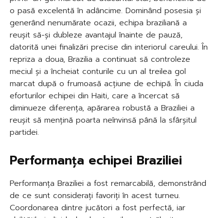
o pasă excelentă în adâncime. Dominând posesia și
generând nenumărate ocazii, echipa braziliană a
reușit să-și dubleze avantajul înainte de pauză,
datorită unei finalizări precise din interiorul careului. În
repriza a doua, Brazilia a continuat să controleze
meciul și a încheiat conturile cu un al treilea gol
marcat după o frumoasă acțiune de echipă. În ciuda
eforturilor echipei din Haiti, care a încercat să
diminueze diferența, apărarea robustă a Braziliei a
reușit să mențină poarta neînvinsă până la sfârșitul
partidei.
Performanța echipei Braziliei
Performanța Braziliei a fost remarcabilă, demonstrând
de ce sunt considerați favoriți în acest turneu.
Coordonarea dintre jucători a fost perfectă, iar