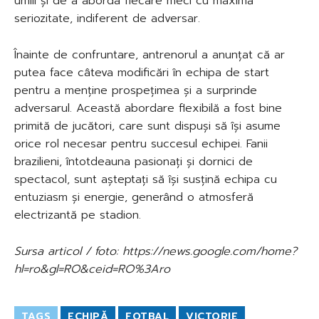
umili și de a aborda fiecare meci cu maximă
seriozitate, indiferent de adversar.
Înainte de confruntare, antrenorul a anunțat că ar
putea face câteva modificări în echipa de start
pentru a menține prospețimea și a surprinde
adversarul. Această abordare flexibilă a fost bine
primită de jucători, care sunt dispuși să își asume
orice rol necesar pentru succesul echipei. Fanii
brazilieni, întotdeauna pasionați și dornici de
spectacol, sunt așteptați să își susțină echipa cu
entuziasm și energie, generând o atmosferă
electrizantă pe stadion.
Sursa articol / foto: https://news.google.com/home?
hl=ro&gl=RO&ceid=RO%3Aro
TAGS
ECHIPĂ
FOTBAL
VICTORIE