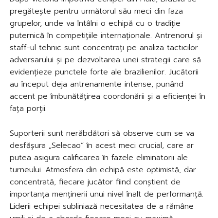
pregătește pentru următorul său meci din faza
grupelor, unde va întâlni o echipă cu o tradiție
puternică în competițiile internaționale. Antrenorul și
staff-ul tehnic sunt concentrați pe analiza tacticilor
adversarului și pe dezvoltarea unei strategii care să
evidențieze punctele forte ale brazilienilor. Jucătorii
au început deja antrenamente intense, punând
accent pe îmbunătățirea coordonării și a eficienței în
fața porții.
Suporterii sunt nerăbdători să observe cum se va
desfășura „Selecao” în acest meci crucial, care ar
putea asigura calificarea în fazele eliminatorii ale
turneului. Atmosfera din echipă este optimistă, dar
concentrată, fiecare jucător fiind conștient de
importanța menținerii unui nivel înalt de performanță.
Liderii echipei subliniază necesitatea de a rămâne