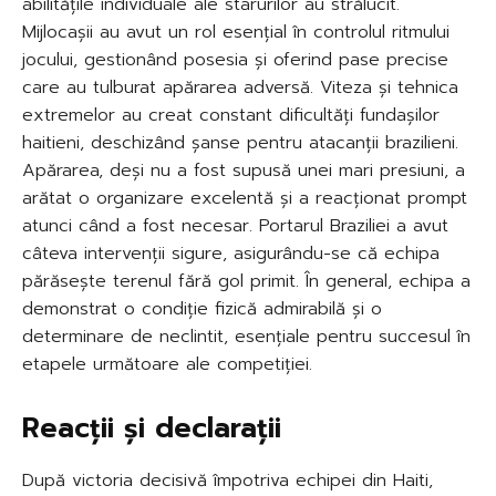
abilitățile individuale ale starurilor au strălucit.
Mijlocașii au avut un rol esențial în controlul ritmului
jocului, gestionând posesia și oferind pase precise
care au tulburat apărarea adversă. Viteza și tehnica
extremelor au creat constant dificultăți fundașilor
haitieni, deschizând șanse pentru atacanții brazilieni.
Apărarea, deși nu a fost supusă unei mari presiuni, a
arătat o organizare excelentă și a reacționat prompt
atunci când a fost necesar. Portarul Braziliei a avut
câteva intervenții sigure, asigurându-se că echipa
părăsește terenul fără gol primit. În general, echipa a
demonstrat o condiție fizică admirabilă și o
determinare de neclintit, esențiale pentru succesul în
etapele următoare ale competiției.
Reacții și declarații
După victoria decisivă împotriva echipei din Haiti,