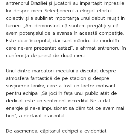
antrenorul Braziliei și jucătorii au împărtășit impresiile
lor despre meci. Selecționerul a elogiat efortul
colectiv și a subliniat importanța unui debut reușit în
turneu. „Am demonstrat că suntem pregătiți și că
avem potențialul de a avansa în această competiție.
Este doar începutul, dar sunt mândru de modul în
care ne-am prezentat astăzi”, a afirmat antrenorul în
conferința de presă de după meci.
Unul dintre marcatorii meciului a discutat despre
atmosfera fantastică de pe stadion și despre
susținerea fanilor, care a fost un factor motivant
pentru echipă. „Să joci în fața unui public atât de
dedicat este un sentiment incredibil. Ne-a dat
energie și ne-a impulsionat să dăm tot ce avem mai
bun”, a declarat atacantul.
De asemenea, căpitanul echipei a evidentiat