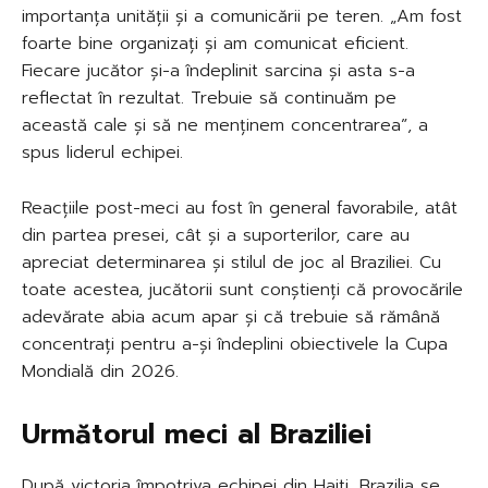
importanța unității și a comunicării pe teren. „Am fost
foarte bine organizați și am comunicat eficient.
Fiecare jucător și-a îndeplinit sarcina și asta s-a
reflectat în rezultat. Trebuie să continuăm pe
această cale și să ne menținem concentrarea”, a
spus liderul echipei.
Reacțiile post-meci au fost în general favorabile, atât
din partea presei, cât și a suporterilor, care au
apreciat determinarea și stilul de joc al Braziliei. Cu
toate acestea, jucătorii sunt conștienți că provocările
adevărate abia acum apar și că trebuie să rămână
concentrați pentru a-și îndeplini obiectivele la Cupa
Mondială din 2026.
Următorul meci al Braziliei
După victoria împotriva echipei din Haiti, Brazilia se