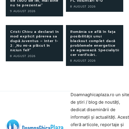
de 1.600 de lei, mai bine
FC Voluntari 4-0
nu te prezentai”
8 AUGUST 2026
9 AUGUST 2026
Cristi Chivu a declarat în
România se află în fața
mod explicit părerea sa
posibilității unui
după Juventus – Inter 1-
blackout complet dacă
2: „Nu mi-a plăcut în
problemele energetice
niciun fel!”
se agravează. Specialiștii
cer verificări…
8 AUGUST 2026
8 AUGUST 2026
Doamnaghicaplaza.ro un sit
de știri / blog de noutăți,
dedicat diseminării de
informații și actualități. Aces
oferă articole, reportaje și