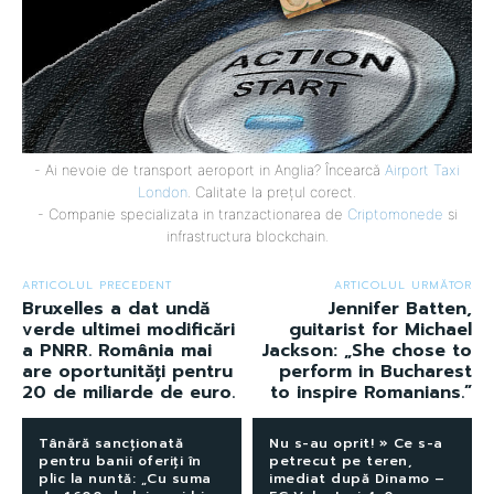
- Ai nevoie de transport aeroport in Anglia? Încearcă
Airport Taxi
London
. Calitate la prețul corect.
- Companie specializata in tranzactionarea de
Criptomonede
si
infrastructura blockchain.
ARTICOLUL PRECEDENT
ARTICOLUL URMĂTOR
Bruxelles a dat undă
Jennifer Batten,
verde ultimei modificări
guitarist for Michael
a PNRR. România mai
Jackson: „She chose to
are oportunități pentru
perform in Bucharest
20 de miliarde de euro.
to inspire Romanians.”
Tânără sancționată
Nu s-au oprit! » Ce s-a
pentru banii oferiți în
petrecut pe teren,
plic la nuntă: „Cu suma
imediat după Dinamo –