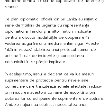
moderne pentru a extinde capacitățile de detecție și
reacție.
Pe plan diplomatic, oficialii din Sri Lanka au inițiat o
serie de întâlniri de urgență cu reprezentanții
diplomatici ai Iranului și ai altor națiuni implicate
pentru a discuta modalitățile de cooperare în
vederea asigurării unui mediu maritim sigur. Aceste
întâlniri vizează stabilirea unui protocol comun de
acțiune în caz de incidente și consolidarea
comunicării între părțile implicate.
În același timp, Iranul a declarat că va lua măsuri
suplimentare de protecție pentru navele sale
comerciale care tranzitează zonele afectate, inclusiv
prin însoțirea acestora cu nave de escortă și prin
dotarea lor cu echipamente suplimentare de apărare.
Ambele națiuni au subliniat necesitatea unei