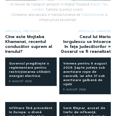
- Ai nevoie de transport aeroport in Anglia? Încearcă
Airport Taxi
London
. Calitate la prețul corect.
- Companie specializata in tranzactionarea de
Criptomonede
si
infrastructura blockchain.
ARTICOLUL PRECEDENT
ARTICOLUL URMĂTOR
Cine este Mojtaba
Cazul lui Mario
Khamenei, recentul
Iorgulescu se întoarce
conducător suprem al
în fața judecătorilor »
Iranului?
Dosarul va fi reanalizat
Guvernul pregătește o
Vremea pentru 6 august
reglementare pentru
2026: Șapte județe sub
restricționarea utilizării
avertizare roșie de
energiei electrice.
caniculă, iar alte 31 sub
avertizare galbenă de
6 AUGUST 2026
vijelii
5 AUGUST 2026
Infiltrare fără precedent
Sorin Blejnar, acuzat de
în Europa: o dronă
trafic de influență,