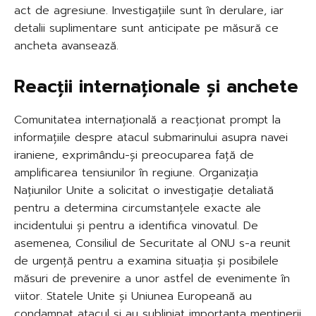
act de agresiune. Investigațiile sunt în derulare, iar
detalii suplimentare sunt anticipate pe măsură ce
ancheta avansează.
Reacții internaționale și anchete
Comunitatea internațională a reacționat prompt la
informațiile despre atacul submarinului asupra navei
iraniene, exprimându-și preocuparea față de
amplificarea tensiunilor în regiune. Organizația
Națiunilor Unite a solicitat o investigație detaliată
pentru a determina circumstanțele exacte ale
incidentului și pentru a identifica vinovatul. De
asemenea, Consiliul de Securitate al ONU s-a reunit
de urgență pentru a examina situația și posibilele
măsuri de prevenire a unor astfel de evenimente în
viitor. Statele Unite și Uniunea Europeană au
condamnat atacul și au subliniat importanța menținerii