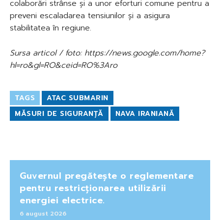
colaborări strânse și a unor eforturi comune pentru a
preveni escaladarea tensiunilor și a asigura
stabilitatea în regiune.
Sursa articol / foto: https://news.google.com/home?
hl=ro&gl=RO&ceid=RO%3Aro
TAGS
ATAC SUBMARIN
MĂSURI DE SIGURANȚĂ
NAVA IRANIANĂ
Guvernul pregătește o reglementare
pentru restricționarea utilizării
energiei electrice.
6 august 2026