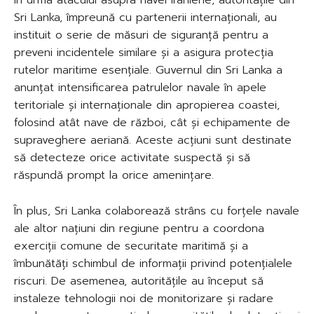
Sri Lanka, împreună cu partenerii internaționali, au
instituit o serie de măsuri de siguranță pentru a
preveni incidentele similare și a asigura protecția
rutelor maritime esențiale. Guvernul din Sri Lanka a
anunțat intensificarea patrulelor navale în apele
teritoriale și internaționale din apropierea coastei,
folosind atât nave de război, cât și echipamente de
supraveghere aeriană. Aceste acțiuni sunt destinate
să detecteze orice activitate suspectă și să
răspundă prompt la orice amenințare.
În plus, Sri Lanka colaborează strâns cu forțele navale
ale altor națiuni din regiune pentru a coordona
exerciții comune de securitate maritimă și a
îmbunătăți schimbul de informații privind potențialele
riscuri. De asemenea, autoritățile au început să
instaleze tehnologii noi de monitorizare și radare