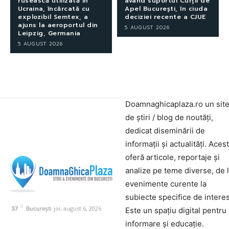
rusească utilizată în
având suportul Curții de
Ucraina, încărcată cu
Apel București, în ciuda
explozibil Semtex, a
deciziei recente a CJUE
ajuns la aeroportul din
5 AUGUST 2026
Leipzig, Germania
5 AUGUST 2026
Doamnaghicaplaza.ro un sit
de știri / blog de noutăți,
dedicat diseminării de
informații și actualități. Aces
oferă articole, reportaje și
analize pe teme diverse, de 
evenimente curente la
subiecte specifice de interes
C
joi, august 6, 2026
37
București
Este un spațiu digital pentru
informare și educație.