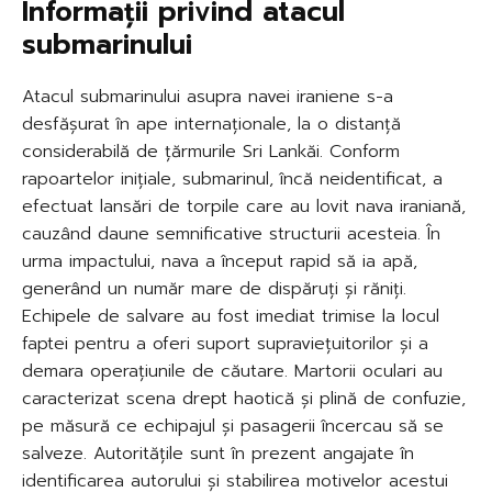
Informații privind atacul
submarinului
Atacul submarinului asupra navei iraniene s-a
desfășurat în ape internaționale, la o distanță
considerabilă de țărmurile Sri Lankăi. Conform
rapoartelor inițiale, submarinul, încă neidentificat, a
efectuat lansări de torpile care au lovit nava iraniană,
cauzând daune semnificative structurii acesteia. În
urma impactului, nava a început rapid să ia apă,
generând un număr mare de dispăruți și răniți.
Echipele de salvare au fost imediat trimise la locul
faptei pentru a oferi suport supraviețuitorilor și a
demara operațiunile de căutare. Martorii oculari au
caracterizat scena drept haotică și plină de confuzie,
pe măsură ce echipajul și pasagerii încercau să se
salveze. Autoritățile sunt în prezent angajate în
identificarea autorului și stabilirea motivelor acestui