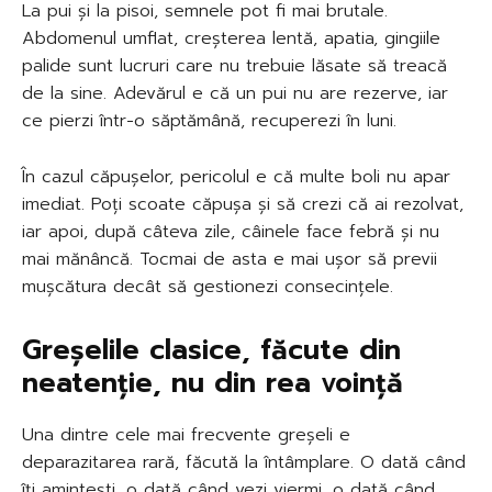
La pui și la pisoi, semnele pot fi mai brutale.
Abdomenul umflat, creșterea lentă, apatia, gingiile
palide sunt lucruri care nu trebuie lăsate să treacă
de la sine. Adevărul e că un pui nu are rezerve, iar
ce pierzi într-o săptămână, recuperezi în luni.
În cazul căpușelor, pericolul e că multe boli nu apar
imediat. Poți scoate căpușa și să crezi că ai rezolvat,
iar apoi, după câteva zile, câinele face febră și nu
mai mănâncă. Tocmai de asta e mai ușor să previi
mușcătura decât să gestionezi consecințele.
Greșelile clasice, făcute din
neatenție, nu din rea voință
Una dintre cele mai frecvente greșeli e
deparazitarea rară, făcută la întâmplare. O dată când
îți amintești, o dată când vezi viermi, o dată când