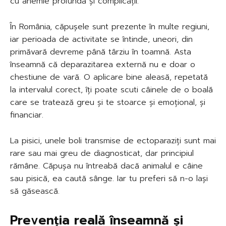
cu anemie profundă și complicații.
În România, căpușele sunt prezente în multe regiuni,
iar perioada de activitate se întinde, uneori, din
primăvară devreme până târziu în toamnă. Asta
înseamnă că deparazitarea externă nu e doar o
chestiune de vară. O aplicare bine aleasă, repetată
la intervalul corect, îți poate scuti câinele de o boală
care se tratează greu și te stoarce și emoțional, și
financiar.
La pisici, unele boli transmise de ectoparaziți sunt mai
rare sau mai greu de diagnosticat, dar principiul
rămâne. Căpușa nu întreabă dacă animalul e câine
sau pisică, ea caută sânge. Iar tu preferi să n-o lași
să găsească.
Prevenția reală înseamnă și