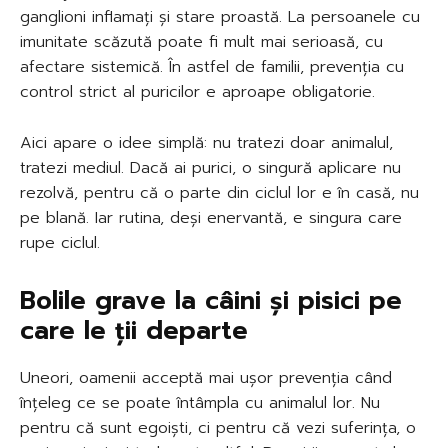
ganglioni inflamați și stare proastă. La persoanele cu
imunitate scăzută poate fi mult mai serioasă, cu
afectare sistemică. În astfel de familii, prevenția cu
control strict al puricilor e aproape obligatorie.
Aici apare o idee simplă: nu tratezi doar animalul,
tratezi mediul. Dacă ai purici, o singură aplicare nu
rezolvă, pentru că o parte din ciclul lor e în casă, nu
pe blană. Iar rutina, deși enervantă, e singura care
rupe ciclul.
Bolile grave la câini și pisici pe
care le ții departe
Uneori, oamenii acceptă mai ușor prevenția când
înțeleg ce se poate întâmpla cu animalul lor. Nu
pentru că sunt egoiști, ci pentru că vezi suferința, o