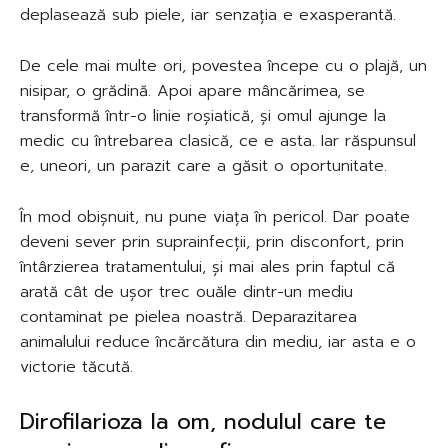
deplasează sub piele, iar senzația e exasperantă.
De cele mai multe ori, povestea începe cu o plajă, un
nisipar, o grădină. Apoi apare mâncărimea, se
transformă într-o linie roșiatică, și omul ajunge la
medic cu întrebarea clasică, ce e asta. Iar răspunsul
e, uneori, un parazit care a găsit o oportunitate.
În mod obișnuit, nu pune viața în pericol. Dar poate
deveni sever prin suprainfecții, prin disconfort, prin
întârzierea tratamentului, și mai ales prin faptul că
arată cât de ușor trec ouăle dintr-un mediu
contaminat pe pielea noastră. Deparazitarea
animalului reduce încărcătura din mediu, iar asta e o
victorie tăcută.
Dirofilarioza la om, nodulul care te