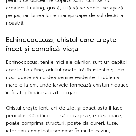
pentru că obiceiurile copiilor sunt, cum să zic,
creative. Ei ating, gustă, uită să se spele, se așază
pe jos, iar lumea lor e mai aproape de sol decât a
noastră.
Echinococcoza, chistul care crește
încet și complică viața
Echinococcus, teniile mici ale câinilor, sunt un capitol
aparte. La câine, adultul poate trăi în intestin și, din
nou, poate să nu dea semne evidente. Problema
mare e la om, unde larvele formează chisturi hidatice
în ficat, plămâni sau alte organe.
Chistul crește lent, ani de zile, și exact asta îl face
periculos. Când începe să deranjeze, e deja mare,
poate comprima structuri, poate da dureri, tuse,
icter sau complicații serioase. În multe cazuri,