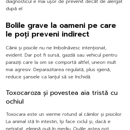
diagnosticul e mai ușor de prevenit decât de alergat
după el.
Bolile grave la oameni pe care
le poți preveni indirect
Câinii și pisicile nu ne îmbolnăvesc intenționat,
evident. Dar pot fi sursă, gazdă sau vehicul pentru
paraziți care la om se comportă altfel, uneori mult
mai agresiv. Deparazitarea regulată, plus igienă,
reduce șansele ca lanțul să se închidă.
Toxocaroza și povestea aia tristă cu
ochiul
Toxocara este un vierme rotund al câinilor și pisicilor.
La animal stă în intestin, își face ciclul și, dacă e
netratat, elimină ouă în mediu. Ouăle astea pot