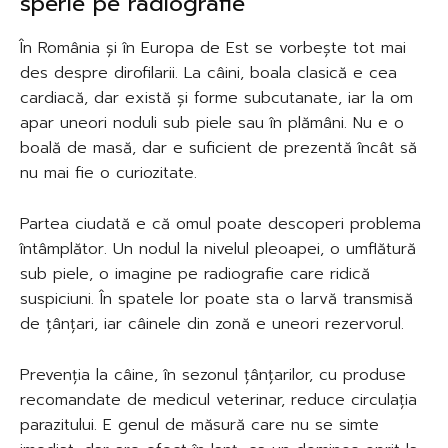
sperie pe radiografie
În România și în Europa de Est se vorbește tot mai
des despre dirofilarii. La câini, boala clasică e cea
cardiacă, dar există și forme subcutanate, iar la om
apar uneori noduli sub piele sau în plămâni. Nu e o
boală de masă, dar e suficient de prezentă încât să
nu mai fie o curiozitate.
Partea ciudată e că omul poate descoperi problema
întâmplător. Un nodul la nivelul pleoapei, o umflătură
sub piele, o imagine pe radiografie care ridică
suspiciuni. În spatele lor poate sta o larvă transmisă
de țânțari, iar câinele din zonă e uneori rezervorul.
Prevenția la câine, în sezonul țânțarilor, cu produse
recomandate de medicul veterinar, reduce circulația
parazitului. E genul de măsură care nu se simte