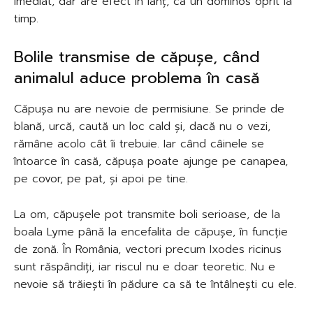
imediat, dar are efect în lanț, ca un dominos oprit la
timp.
Bolile transmise de căpușe, când
animalul aduce problema în casă
Căpușa nu are nevoie de permisiune. Se prinde de
blană, urcă, caută un loc cald și, dacă nu o vezi,
rămâne acolo cât îi trebuie. Iar când câinele se
întoarce în casă, căpușa poate ajunge pe canapea,
pe covor, pe pat, și apoi pe tine.
La om, căpușele pot transmite boli serioase, de la
boala Lyme până la encefalita de căpușe, în funcție
de zonă. În România, vectori precum Ixodes ricinus
sunt răspândiți, iar riscul nu e doar teoretic. Nu e
nevoie să trăiești în pădure ca să te întâlnești cu ele.