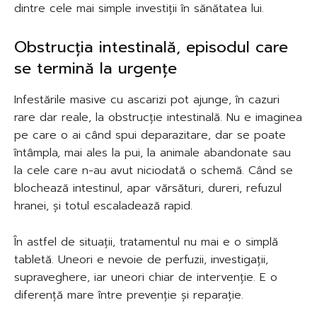
dintre cele mai simple investiții în sănătatea lui.
Obstrucția intestinală, episodul care
se termină la urgențe
Infestările masive cu ascarizi pot ajunge, în cazuri
rare dar reale, la obstrucție intestinală. Nu e imaginea
pe care o ai când spui deparazitare, dar se poate
întâmpla, mai ales la pui, la animale abandonate sau
la cele care n-au avut niciodată o schemă. Când se
blochează intestinul, apar vărsături, dureri, refuzul
hranei, și totul escaladează rapid.
În astfel de situații, tratamentul nu mai e o simplă
tabletă. Uneori e nevoie de perfuzii, investigații,
supraveghere, iar uneori chiar de intervenție. E o
diferență mare între prevenție și reparație.