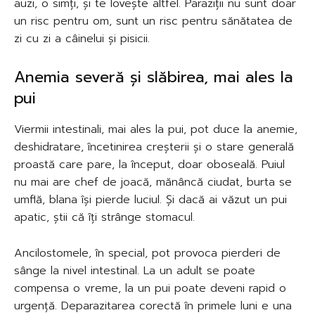
auzi, o simți, și te lovește altfel. Paraziții nu sunt doar
un risc pentru om, sunt un risc pentru sănătatea de
zi cu zi a câinelui și pisicii.
Anemia severă și slăbirea, mai ales la
pui
Viermii intestinali, mai ales la pui, pot duce la anemie,
deshidratare, încetinirea creșterii și o stare generală
proastă care pare, la început, doar oboseală. Puiul
nu mai are chef de joacă, mănâncă ciudat, burta se
umflă, blana își pierde luciul. Și dacă ai văzut un pui
apatic, știi că îți strânge stomacul.
Ancilostomele, în special, pot provoca pierderi de
sânge la nivel intestinal. La un adult se poate
compensa o vreme, la un pui poate deveni rapid o
urgență. Deparazitarea corectă în primele luni e una