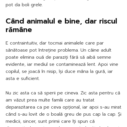
pot da boli grele.
Când animalul e bine, dar riscul
rămâne
E contraintuitiv, dar tocmai animalele care par
sănătoase pot întreține problema. Un câine adult
poate elimina ouă de paraziți fără să aibă semne
evidente, iar mediul se contaminează lent. Apoi vine
copilul, se joacă în nisip, își duce mâna la gură, iar
asta e suficient.
Nu zic asta ca să sperii pe cineva. Zic asta pentru că
am văzut prea multe familii care au tratat
deparazitarea ca pe ceva opțional, iar apoi s-au mirat
când s-au lovit de o boală greu de pus cap la cap. Și
medicii, sincer, sunt primii care îți spun că