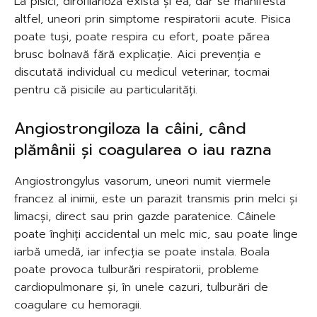
La pisici, dirofilarioza există și ea, dar se manifestă
altfel, uneori prin simptome respiratorii acute. Pisica
poate tuși, poate respira cu efort, poate părea
brusc bolnavă fără explicație. Aici prevenția e
discutată individual cu medicul veterinar, tocmai
pentru că pisicile au particularități.
Angiostrongiloza la câini, când
plămânii și coagularea o iau razna
Angiostrongylus vasorum, uneori numit viermele
francez al inimii, este un parazit transmis prin melci și
limacși, direct sau prin gazde paratenice. Câinele
poate înghiți accidental un melc mic, sau poate linge
iarbă umedă, iar infecția se poate instala. Boala
poate provoca tulburări respiratorii, probleme
cardiopulmonare și, în unele cazuri, tulburări de
coagulare cu hemoragii.