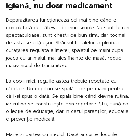
igienă, nu doar medicament
Deparazitarea funcționează cel mai bine când e
completată de câteva obiceiuri simple. Nu sunt lucruri
spectaculoase, sunt chestii de bun simț, dar tocmai
de asta se uită ușor. Strânsul fecalelor la plimbare,
curățarea regulată a litierei, spălatul pe mâini după
joaca cu animalul, mai ales înainte de masă, reduc
masiv riscul de transmitere.
La copiii mici, regulile astea trebuie repetate cu
răbdare. Un copil nu se spală bine pe mâini pentru
că i-ai spus o dată. Se spală bine când devine rutină,
iar rutina se construiește prin repetare. Știu, sună ca
o lecție de educație, dar în cazul paraziților, educația
e prevenție medicală.
Mai e și partea cu mediul. Dacă ai curte, locurile