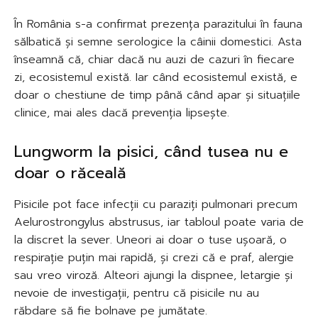
În România s-a confirmat prezența parazitului în fauna
sălbatică și semne serologice la câinii domestici. Asta
înseamnă că, chiar dacă nu auzi de cazuri în fiecare
zi, ecosistemul există. Iar când ecosistemul există, e
doar o chestiune de timp până când apar și situațiile
clinice, mai ales dacă prevenția lipsește.
Lungworm la pisici, când tusea nu e
doar o răceală
Pisicile pot face infecții cu paraziți pulmonari precum
Aelurostrongylus abstrusus, iar tabloul poate varia de
la discret la sever. Uneori ai doar o tuse ușoară, o
respirație puțin mai rapidă, și crezi că e praf, alergie
sau vreo viroză. Alteori ajungi la dispnee, letargie și
nevoie de investigații, pentru că pisicile nu au
răbdare să fie bolnave pe jumătate.