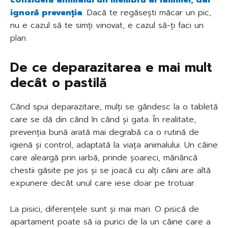
ignoră prevenția
. Dacă te regăsești măcar un pic,
nu e cazul să te simți vinovat, e cazul să-ți faci un
plan.
De ce deparazitarea e mai mult
decât o pastilă
Când spui deparazitare, mulți se gândesc la o tabletă
care se dă din când în când și gata. În realitate,
prevenția bună arată mai degrabă ca o rutină de
igienă și control, adaptată la viața animalului. Un câine
care aleargă prin iarbă, prinde șoareci, mănâncă
chestii găsite pe jos și se joacă cu alți câini are altă
expunere decât unul care iese doar pe trotuar.
La pisici, diferențele sunt și mai mari. O pisică de
apartament poate să ia purici de la un câine care a