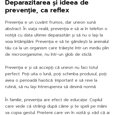
Deparazitarea și ideea de
prevenție, ca reflex
Prevenția e un cuvânt frumos, dar uneori sună
abstract. În viața reală, prevenția e să ai în telefon o
notiță cu data ultimei deparazitări și să nu o lași la
voia întâmplării. Prevenția e să te gândești la animalul
tău ca la un organism care trăiește într-un mediu plin
de microorganisme, nu într-un glob de sticlă.
Prevenția e și să accepți că uneori nu faci totul
perfect. Poți uita o lună, poți schimba produsul, poți
avea o perioadă haotică. Important e să revii la
rutină, să nu lași întreruperea să devină normă.
În familie, prevenția are efect de educație. Copilul
care vede că strângi după câine și te speli pe mâini
va copia gestul. Prietenii care vin în vizită și văd că ai