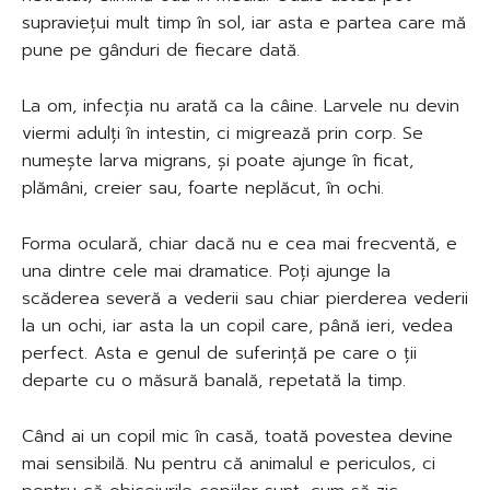
supraviețui mult timp în sol, iar asta e partea care mă
pune pe gânduri de fiecare dată.
La om, infecția nu arată ca la câine. Larvele nu devin
viermi adulți în intestin, ci migrează prin corp. Se
numește larva migrans, și poate ajunge în ficat,
plămâni, creier sau, foarte neplăcut, în ochi.
Forma oculară, chiar dacă nu e cea mai frecventă, e
una dintre cele mai dramatice. Poți ajunge la
scăderea severă a vederii sau chiar pierderea vederii
la un ochi, iar asta la un copil care, până ieri, vedea
perfect. Asta e genul de suferință pe care o ții
departe cu o măsură banală, repetată la timp.
Când ai un copil mic în casă, toată povestea devine
mai sensibilă. Nu pentru că animalul e periculos, ci