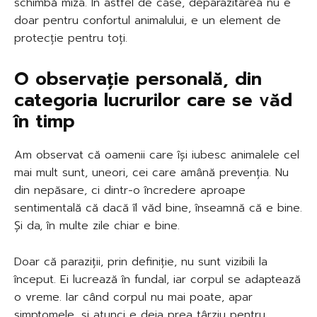
schimbă miza. În astfel de case, deparazitarea nu e
doar pentru confortul animalului, e un element de
protecție pentru toți.
O observație personală, din
categoria lucrurilor care se văd
în timp
Am observat că oamenii care își iubesc animalele cel
mai mult sunt, uneori, cei care amână prevenția. Nu
din nepăsare, ci dintr-o încredere aproape
sentimentală că dacă îl văd bine, înseamnă că e bine.
Și da, în multe zile chiar e bine.
Doar că paraziții, prin definiție, nu sunt vizibili la
început. Ei lucrează în fundal, iar corpul se adaptează
o vreme. Iar când corpul nu mai poate, apar
simptomele, și atunci e deja prea târziu pentru