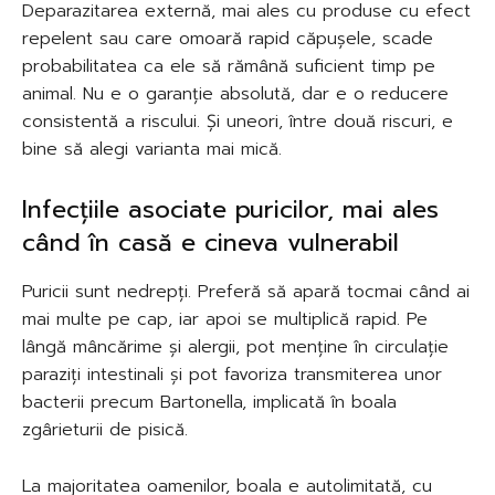
Deparazitarea externă, mai ales cu produse cu efect
repelent sau care omoară rapid căpușele, scade
probabilitatea ca ele să rămână suficient timp pe
animal. Nu e o garanție absolută, dar e o reducere
consistentă a riscului. Și uneori, între două riscuri, e
bine să alegi varianta mai mică.
Infecțiile asociate puricilor, mai ales
când în casă e cineva vulnerabil
Puricii sunt nedrepți. Preferă să apară tocmai când ai
mai multe pe cap, iar apoi se multiplică rapid. Pe
lângă mâncărime și alergii, pot menține în circulație
paraziți intestinali și pot favoriza transmiterea unor
bacterii precum Bartonella, implicată în boala
zgârieturii de pisică.
La majoritatea oamenilor, boala e autolimitată, cu