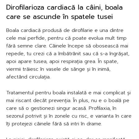
Dirofilarioza cardiacă la câini, boala
care se ascunde în spatele tusei
Boala cardiacă produsă de dirofilarie e una dintre
cele mai perfide, pentru că poate evolua mult timp
fără semne clare. Câinele începe să obosească mai
repede, tu crezi că a îmbătrânit sau că s-a îngrășat,
apoi apare tusea, apoi respirația grea. În spate,
viermii trăiesc în vasele de sânge și în inimă,
afectând circulația.
Tratamentul pentru boala instalată e mai complicat și
mai riscant decât prevenția. În plus, nu e o boală pe
care să o gestionezi singur acasă. Profilaxia, în
sezonul potrivit și în zonele cu risc, e varianta în care
îți protejezi câinele fără să intri în drame.