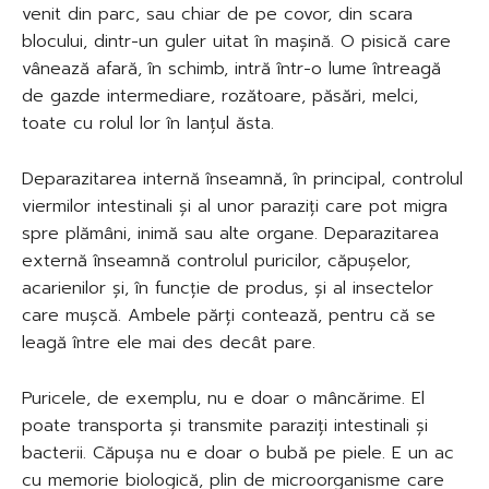
venit din parc, sau chiar de pe covor, din scara
blocului, dintr-un guler uitat în mașină. O pisică care
vânează afară, în schimb, intră într-o lume întreagă
de gazde intermediare, rozătoare, păsări, melci,
toate cu rolul lor în lanțul ăsta.
Deparazitarea internă înseamnă, în principal, controlul
viermilor intestinali și al unor paraziți care pot migra
spre plămâni, inimă sau alte organe. Deparazitarea
externă înseamnă controlul puricilor, căpușelor,
acarienilor și, în funcție de produs, și al insectelor
care mușcă. Ambele părți contează, pentru că se
leagă între ele mai des decât pare.
Puricele, de exemplu, nu e doar o mâncărime. El
poate transporta și transmite paraziți intestinali și
bacterii. Căpușa nu e doar o bubă pe piele. E un ac
cu memorie biologică, plin de microorganisme care