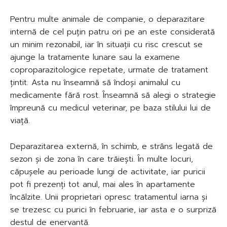
Pentru multe animale de companie, o deparazitare
internă de cel puțin patru ori pe an este considerată
un minim rezonabil, iar în situații cu risc crescut se
ajunge la tratamente lunare sau la examene
coproparazitologice repetate, urmate de tratament
țintit. Asta nu înseamnă să îndoși animalul cu
medicamente fără rost. Înseamnă să alegi o strategie
împreună cu medicul veterinar, pe baza stilului lui de
viață.
Deparazitarea externă, în schimb, e strâns legată de
sezon și de zona în care trăiești. În multe locuri,
căpușele au perioade lungi de activitate, iar puricii
pot fi prezenți tot anul, mai ales în apartamente
încălzite. Unii proprietari opresc tratamentul iarna și
se trezesc cu purici în februarie, iar asta e o surpriză
destul de enervantă.