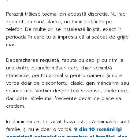
Paraziții trăiesc tocmai din această discreție. Nu fac
zgomot, nu sună alarma, nu trimit notificări pe
telefon. De multe ori se instalează liniștit, exact în
perioada în care tu ai impresia că ai scăpat de grijile
mari.
Deparazitarea regulată, făcută cu cap și cu ritm, e
una dintre puținele măsuri care chiar schimbă
statisticile, pentru animal și pentru oameni. Și nu e
vorba doar de disconfortul clasic, gen mâncărimi sau
scaune moi. Vorbim despre boli serioase, unele rare,
dar urâte, altele mai frecvente decât ne place să
credem.
În ultimii ani am tot auzit fraza asta, că animalele sunt
familie, și nu e doar o vorbă.
9 din 10 români își
consideră animalul un membru al familiei, dar