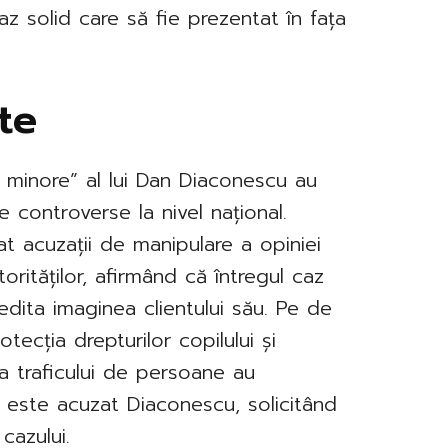
az solid care să fie prezentat în fața
ate
u minore” al lui Dan Diaconescu au
e controverse la nivel național.
t acuzații de manipulare a opiniei
orităților, afirmând că întregul caz
edita imaginea clientului său. Pe de
otecția drepturilor copilului și
va traficului de persoane au
este acuzat Diaconescu, solicitând
cazului.