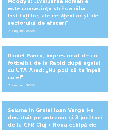
Moody’s: „Evaluarea României
este consecința strădaniilor
instituțiilor, ale cetățenilor și ale
sectorului de afaceri”
7 august 2026
Daniel Pancu, impresionat de un
fotbalist de la Rapid după egalul
cu UTA Arad: „Nu poți să te înșeli
cu el”
7 august 2026
Seisme în Gruia! Ioan Varga l-a
destituit pe antrenor și 3 jucători
de la CFR Cluj + Noua echipă de