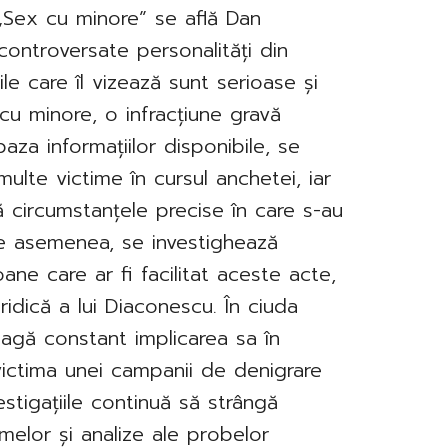
l „Sex cu minore” se află Dan
controversate personalități din
le care îl vizează sunt serioase și
 cu minore, o infracțiune gravă
baza informațiilor disponibile, se
ulte victime în cursul anchetei, iar
ă circumstanțele precise în care s-au
De asemenea, se investighează
ane care ar fi facilitat aceste acte,
ridică a lui Diaconescu. În ciuda
eagă constant implicarea sa în
ictima unei campanii de denigrare
estigațiile continuă să strângă
timelor și analize ale probelor