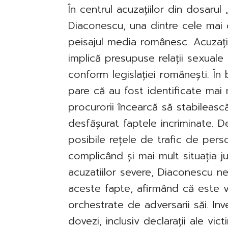
În centrul acuzațiilor din dosaru
Diaconescu, una dintre cele mai 
peisajul media românesc. Acuzații
implică presupuse relații sexuale
conform legislației românești. În 
pare că au fost identificate mai m
procurorii încearcă să stabileasc
desfășurat faptele incriminate. 
posibile rețele de trafic de perso
complicând și mai mult situația ju
acuzatiilor severe, Diaconescu n
aceste fapte, afirmând că este v
orchestrate de adversarii săi. Inv
dovezi, inclusiv declarații ale vic