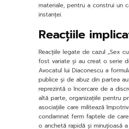
materiale, pentru a construi un c
instanței.
Reacțiile implic
Reacțiile legate de cazul „Sex c
fost variate și au creat o serie d
Avocatul lui Diaconescu a formula
publice și de abuz din partea aut
reprezintă o încercare de a discr
altă parte, organizațiile pentru pr
asociațiile care militează împotri
condamnat ferm faptele de care 
o anchetă rapidă și minuțioasă a 