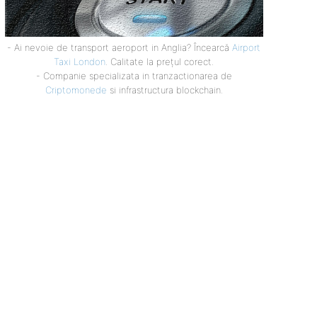
- Ai nevoie de transport aeroport in Anglia? Încearcă
Airport
Taxi London
. Calitate la prețul corect.
- Companie specializata in tranzactionarea de
Criptomonede
si infrastructura blockchain.