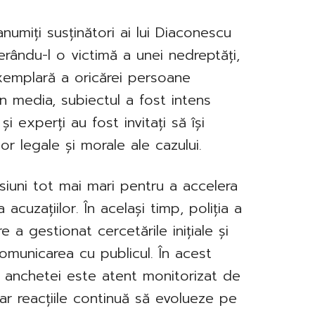
numiți susținători ai lui Diaconescu
erându-l o victimă a unei nedreptăți,
exemplară a oricărei persoane
 În media, subiectul a fost intens
și experți au fost invitați să își
lor legale și morale ale cazului.
siuni tot mai mari pentru a accelera
 acuzațiilor. În același timp, poliția a
e a gestionat cercetările inițiale și
omunicarea cu publicul. În acest
l anchetei este atent monitorizat de
iar reacțiile continuă să evolueze pe