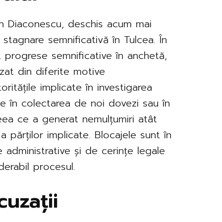
Dan Diaconescu, deschis acum mai
stagnare semnificativă în Tulcea. În
rat progrese semnificative în anchetă,
izat din diferite motive
oritățile implicate în investigarea
ze în colectarea de noi dovezi sau în
ceea ce a generat nemulțumiri atât
a părților implicate. Blocajele sunt în
administrative și de cerințe legale
derabil procesul.
cuzații