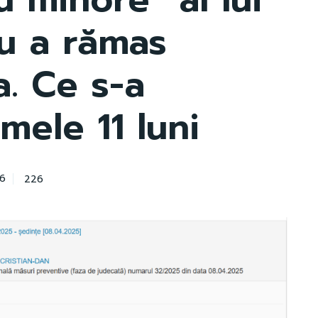
u a rămas
a. Ce s-a
imele 11 luni
226
26