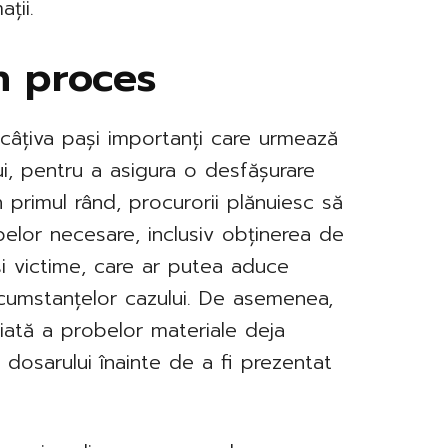
ții.
în proces
ă câțiva pași importanți care urmează
lui, pentru a asigura o desfășurare
n primul rând, procurorii plănuiesc să
belor necesare, inclusiv obținerea de
 și victime, care ar putea aduce
ircumstanțelor cazului. De asemenea,
liată a probelor materiale deja
i dosarului înainte de a fi prezentat