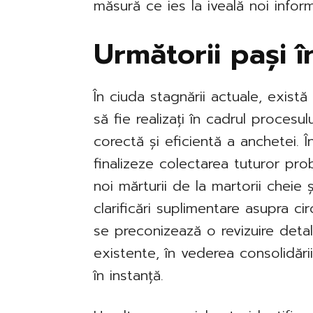
măsură ce ies la iveală noi informa
Următorii pași 
În ciuda stagnării actuale, exist
să fie realizați în cadrul procesu
corectă și eficientă a anchetei. Î
finalizeze colectarea tuturor pro
noi mărturii de la martorii cheie
clarificări suplimentare asupra c
se preconizează o revizuire deta
existente, în vederea consolidări
în instanță.