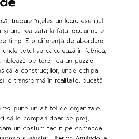
ode
ă, trebuie înțeles un lucru esențial:
 și una realizată la fața locului nu e
e timp. E o diferență de abordare.
i, unde totul se calculează în fabrică,
asamblează pe teren ca un puzzle
lasică a construcțiilor, unde echipa
i le transformă în realitate, bucată
resupune un alt fel de organizare,
poți să le compari doar pe preț,
ompara un costum făcut pe comandă
magazin și ajustat ulterior. Amândouă