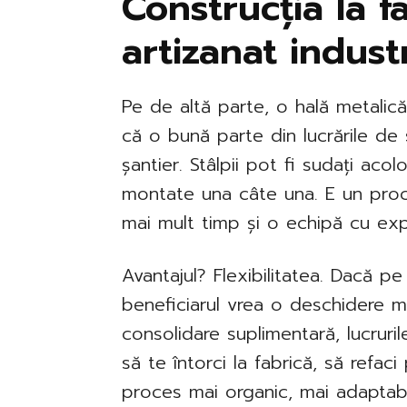
Construcția la fa
artizanat industr
Pe de altă parte, o hală metalică
că o bună parte din lucrările de 
șantier. Stâlpii pot fi sudați acol
montate una câte una. E un pro
mai mult timp și o echipă cu exp
Avantajul? Flexibilitatea. Dacă p
beneficiarul vrea o deschidere m
consolidare suplimentară, lucruri
să te întorci la fabrică, să refaci
proces mai organic, mai adaptabi