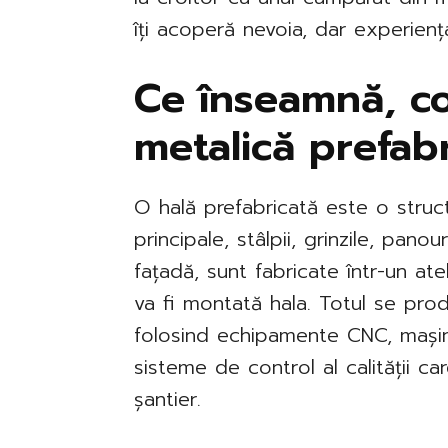
îți acoperă nevoia, dar experiența
Ce înseamnă, co
metalică prefab
O hală prefabricată este o stru
principale, stâlpii, grinzile, pan
fațadă, sunt fabricate într-un ate
va fi montată hala. Totul se pro
folosind echipamente CNC, mașin
sisteme de control al calității ca
șantier.