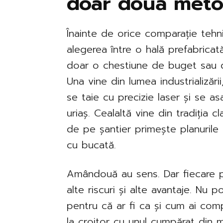
doar două met
Înainte de orice comparație tehnic
alegerea între o hală prefabricată
doar o chestiune de buget sau d
Una vine din lumea industrializări
se taie cu precizie laser și se 
uriaș. Cealaltă vine din tradiția c
de pe șantier primește planurile ș
cu bucată.
Amândouă au sens. Dar fiecare p
alte riscuri și alte avantaje. Nu 
pentru că ar fi ca și cum ai c
la croitor cu unul cumpărat din 