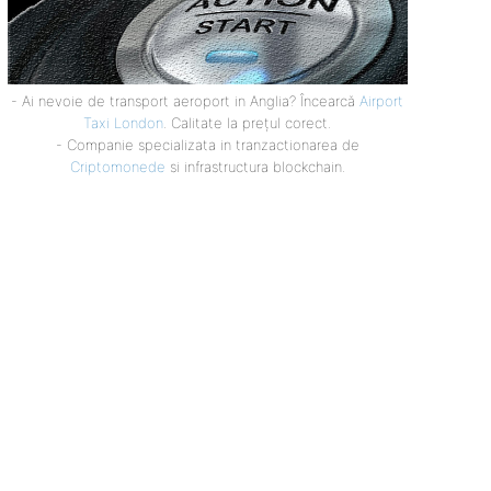
- Ai nevoie de transport aeroport in Anglia? Încearcă
Airport
Taxi London
. Calitate la prețul corect.
- Companie specializata in tranzactionarea de
Criptomonede
si infrastructura blockchain.