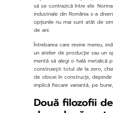
să se contrazică între ele. Normal
industriale din România s-a divers
opțiunile nu mai sunt atât de s
de ani.
Întrebarea care revine mereu, in
un atelier de producție sau un sp
merită să alegi o hală metalică 
construiești totul de la zero, ch
de obicei în construcții, depind
implică fiecare variantă, pe bune
Două filozofii d