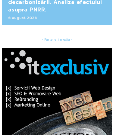
decarbonizării. Analiza efectului
asupra PNRR.
6 august 2026
- Parteneri media -