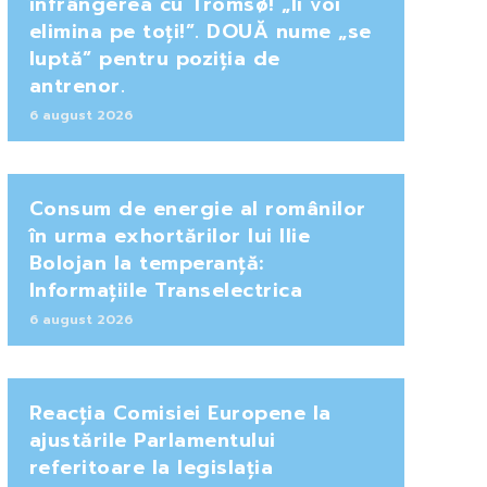
înfrângerea cu Tromsø! „Îi voi
elimina pe toți!”. DOUĂ nume „se
luptă” pentru poziția de
antrenor.
6 august 2026
Consum de energie al românilor
în urma exhortărilor lui Ilie
Bolojan la temperanță:
Informațiile Transelectrica
6 august 2026
Reacția Comisiei Europene la
ajustările Parlamentului
referitoare la legislația