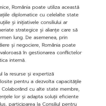
mice, România poate utiliza această
lațiile diplomatice cu celelalte state
ile și inițiativele consiliului ar
eriate strategice și alianțe care să
termen lung. De asemenea, prin
ediere și negociere, România poate
valoroasă în gestionarea conflictelor
tica internă.
ul la resurse și expertiză
olosite pentru a dezvolta capacitățile
re. Colaborând cu alte state membre,
țele lor și adapta soluții eficiente
lus, participarea la Consiliul pentru