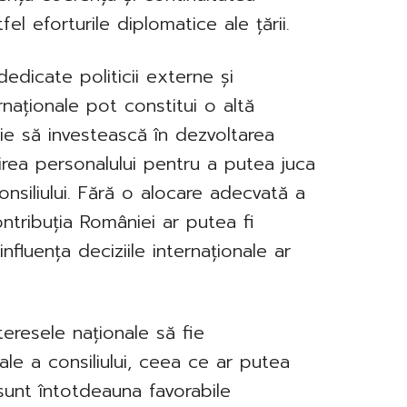
el eforturile diplomatice ale țării.
edicate politicii externe și
ternaționale pot constitui o altă
e să investească în dezvoltarea
ruirea personalului pentru a putea juca
consiliului. Fără o alocare adecvată a
ontribuția României ar putea fi
influența deciziile internaționale ar
teresele naționale să fie
le a consiliului, ceea ce ar putea
unt întotdeauna favorabile