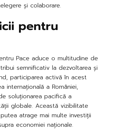
elegere și colaborare.
icii pentru
 pentru Pace aduce o multitudine de
ribui semnificativ la dezvoltarea și
ând, participarea activă în acest
a internațională a României,
de soluționarea pacifică a
ății globale. Această vizibilitate
 putea atrage mai multe investiții
asupra economiei naționale.