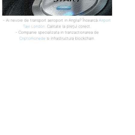
- Ai nevoie de transport aeroport in Anglia? Încearcă
Airport
Taxi London
. Calitate la prețul corect.
- Companie specializata in tranzactionarea de
Criptomonede
si infrastructura blockchain.