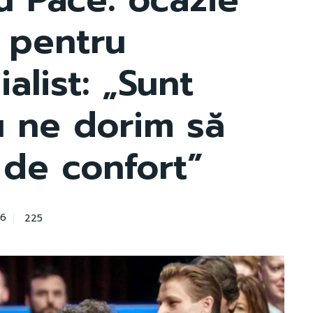
 pentru
alist: „Sunt
u ne dorim să
 de confort”
225
26