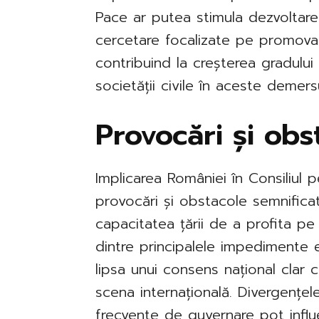
Pace ar putea stimula dezvoltarea
cercetare focalizate pe promovarea
contribuind la creșterea gradului
societății civile în aceste demersu
Provocări și obs
Implicarea României în Consiliul 
provocări și obstacole semnifica
capacitatea țării de a profita pe 
dintre principalele impedimente es
lipsa unui consens național clar c
scena internațională. Divergențele
frecvente de guvernare pot influ