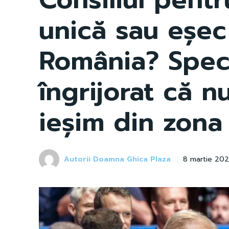
unică sau eșec
România? Speci
îngrijorat că n
ieșim din zona
Autorii Doamna Ghica Plaza
8 martie 20