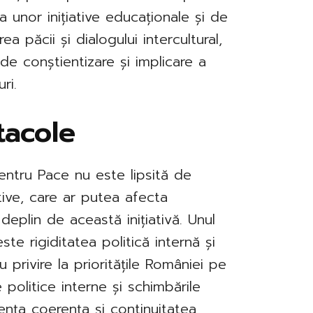
 unor inițiative educaționale și de
 păcii și dialogului intercultural,
 de conștientizare și implicare a
ri.
tacole
pentru Pace nu este lipsită de
tive, care ar putea afecta
deplin de această inițiativă. Unul
te rigiditatea politică internă și
u privire la prioritățile României pe
 politice interne și schimbările
ența coerența și continuitatea