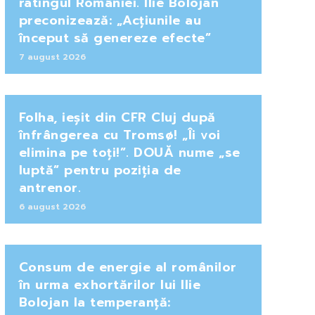
ratingul României. Ilie Bolojan
preconizează: „Acțiunile au
început să genereze efecte”
7 august 2026
Folha, ieșit din CFR Cluj după
înfrângerea cu Tromsø! „Îi voi
elimina pe toți!”. DOUĂ nume „se
luptă” pentru poziția de
antrenor.
6 august 2026
Consum de energie al românilor
în urma exhortărilor lui Ilie
Bolojan la temperanță: