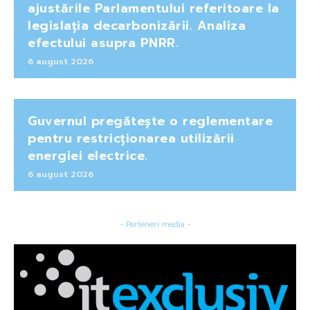
ajustările Parlamentului referitoare la
legislația decarbonizării. Analiza
efectului asupra PNRR.
6 august 2026
Guvernul pregătește o reglementare
pentru restricționarea utilizării
energiei electrice.
6 august 2026
- Parteneri media -