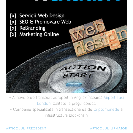
- Ai nevoie de transport aeroport in Anglia? Încearcă
Airport Taxi
London
. Calitate la prețul corect.
- Companie specializata in tranzactionarea de
Criptomonede
si
infrastructura blockchain.
ARTICOLUL PRECEDENT
ARTICOLUL URMĂTOR