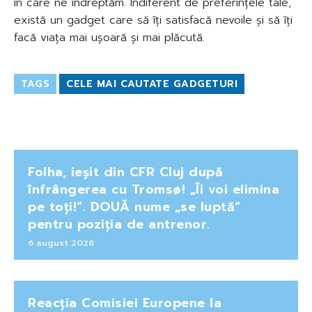
în care ne îndreptăm. Indiferent de preferințele tale,
există un gadget care să îți satisfacă nevoile și să îți
facă viața mai ușoară și mai plăcută.
TAGS
CELE MAI CAUTATE GADGETURI
Folha, ieșit din CFR Cluj după
înfrângerea cu Tromsø! „Îi voi elimina
pe toți!”. DOUĂ nume „se luptă”
pentru poziția de antrenor.
6 august 2026
Reacția Comisiei Europene la