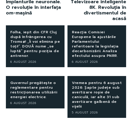
Implanturile neuronale.
Televizoare inteligente
O revoluție în interfața
8K. Revoluția în
om-mașină
divertismentul de
acasă
Folha, ieșit din CFR Cluj
Reacția Comisiei
după înfrângerea cu
Europene la ajustările
Tromsø! „Îi voi elimina pe
Parlamentului
toți!”. DOUĂ nume „se
referitoare la legislația
luptă” pentru poziția de
decarbonizării. Analiza
antrenor.
efectului asupra PNRR.
6 AUGUST 2026
6 AUGUST 2026
Guvernul pregătește o
Vremea pentru 6 august
reglementare pentru
2026: Șapte județe sub
restricționarea utilizării
avertizare roșie de
energiei electrice.
caniculă, iar alte 31 sub
avertizare galbenă de
6 AUGUST 2026
vijelii
5 AUGUST 2026