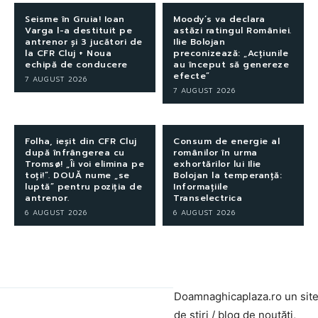
Seisme în Gruia! Ioan
Moody’s va declara
Varga l-a destituit pe
astăzi ratingul României.
antrenor și 3 jucători de
Ilie Bolojan
la CFR Cluj + Noua
preconizează: „Acțiunile
echipă de conducere
au început să genereze
efecte”
7 AUGUST 2026
7 AUGUST 2026
Folha, ieșit din CFR Cluj
Consum de energie al
după înfrângerea cu
românilor în urma
Tromsø! „Îi voi elimina pe
exhortărilor lui Ilie
toți!”. DOUĂ nume „se
Bolojan la temperanță:
luptă” pentru poziția de
Informațiile
antrenor.
Transelectrica
6 AUGUST 2026
6 AUGUST 2026
Doamnaghicaplaza.ro un sit
de știri / blog de noutăți,