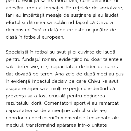
pentru evoluția sa extraordinară, considerându-l un
adevărat erou al formației. Pe rețelele de socializare,
fanii au împărtășit mesaje de susținere și au lăudat
efortul și dăruirea sa, subliniind faptul că Chivu a
demonstrat încă o dată de ce este un jucător de
clasă în fotbalul european.
Specialiștii în fotbal au avut și ei cuvinte de laudă
pentru fundașul român, evidențiind nu doar talentele
sale defensive, ci și capacitatea de lider de care a
dat dovadă pe teren. Analizele de după meci au pus
în evidență impactul decisiv pe care Chivu l-a avut
asupra echipei sale, mulți experți considerând că
prezența sa a fost crucială pentru obținerea
rezultatului dorit. Comentatorii sportivi au remarcat
capacitatea sa de a menține calmul și de a-și
coordona coechipierii în momentele tensionate ale
meciului, transformând apărarea într-o unitate