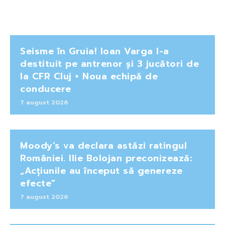
Seisme în Gruia! Ioan Varga l-a
destituit pe antrenor și 3 jucători de
la CFR Cluj + Noua echipă de
conducere
7 august 2026
Moody’s va declara astăzi ratingul
României. Ilie Bolojan preconizează:
„Acțiunile au început să genereze
efecte”
7 august 2026