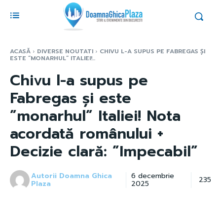
ACASĂ
DIVERSE NOUTATI
CHIVU L-A SUPUS PE FABREGAS ȘI
ESTE ”MONARHUL” ITALIEI!...
Chivu l-a supus pe
Fabregas și este
”monarhul” Italiei! Nota
acordată românului +
Decizie clară: ”Impecabil”
Autorii Doamna Ghica
6 decembrie
235
Plaza
2025