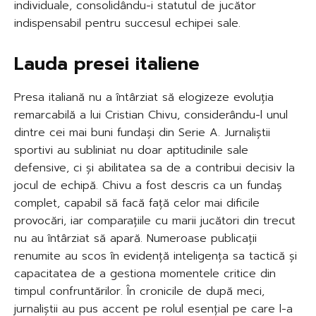
individuale, consolidându-i statutul de jucător
indispensabil pentru succesul echipei sale.
Lauda presei italiene
Presa italiană nu a întârziat să elogizeze evoluția
remarcabilă a lui Cristian Chivu, considerându-l unul
dintre cei mai buni fundași din Serie A. Jurnaliștii
sportivi au subliniat nu doar aptitudinile sale
defensive, ci și abilitatea sa de a contribui decisiv la
jocul de echipă. Chivu a fost descris ca un fundaș
complet, capabil să facă față celor mai dificile
provocări, iar comparațiile cu marii jucători din trecut
nu au întârziat să apară. Numeroase publicații
renumite au scos în evidență inteligența sa tactică și
capacitatea de a gestiona momentele critice din
timpul confruntărilor. În cronicile de după meci,
jurnaliștii au pus accent pe rolul esențial pe care l-a