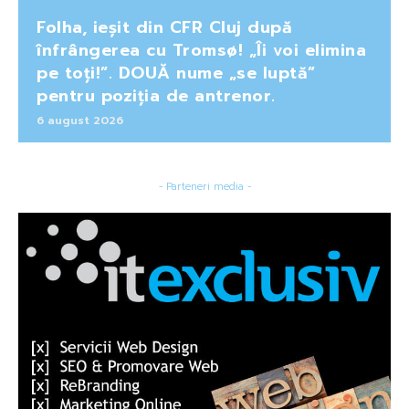
Folha, ieșit din CFR Cluj după
înfrângerea cu Tromsø! „Îi voi elimina
pe toți!”. DOUĂ nume „se luptă”
pentru poziția de antrenor.
6 august 2026
- Parteneri media -