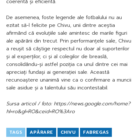
coerentă și eficientă.
De asemenea, foste legende ale fotbalului nu au
ezitat să-l felicite pe Chivu, unii dintre aceștia
afirmând că evoluțiile sale amintesc de marile figuri
ale apărării din trecut. Prin performanțele sale, Chivu
a reușit să câștige respectul nu doar al suporterilor
și al experților, ci și al colegilor de breaslă,
consolidându-și astfel poziția ca unul dintre cei mai
apreciați fundași ai generației sale. Această
recunoaștere unanimă vine ca o confirmare a muncii
sale asidue și a talentului său incontestabil.
Sursa articol / foto: https://news.google.com/home?
hl=ro&gl=RO&ceid=RO%3Aro
TAGS
APĂRARE
CHIVU
FABREGAS