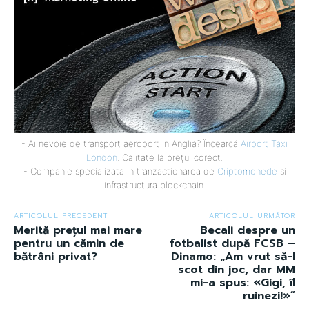
- Ai nevoie de transport aeroport in Anglia? Încearcă
Airport Taxi
London
. Calitate la prețul corect.
- Companie specializata in tranzactionarea de
Criptomonede
si
infrastructura blockchain.
ARTICOLUL PRECEDENT
ARTICOLUL URMĂTOR
Merită prețul mai mare
Becali despre un
pentru un cămin de
fotbalist după FCSB –
bătrâni privat?
Dinamo: „Am vrut să-l
scot din joc, dar MM
mi-a spus: «Gigi, îl
ruinezi!»”