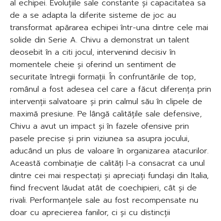
al echipei. Evoluțiile sale constante și capacitatea sa
de a se adapta la diferite sisteme de joc au
transformat apărarea echipei într-una dintre cele mai
solide din Serie A. Chivu a demonstrat un talent
deosebit în a citi jocul, intervenind decisiv în
momentele cheie și oferind un sentiment de
securitate întregii formații. În confruntările de top,
românul a fost adesea cel care a făcut diferența prin
intervenții salvatoare și prin calmul său în clipele de
maximă presiune. Pe lângă calitățile sale defensive,
Chivu a avut un impact și în fazele ofensive prin
pasele precise și prin viziunea sa asupra jocului,
aducând un plus de valoare în organizarea atacurilor.
Această combinație de calități l-a consacrat ca unul
dintre cei mai respectați și apreciați fundași din Italia,
fiind frecvent lăudat atât de coechipieri, cât și de
rivali. Performanțele sale au fost recompensate nu
doar cu aprecierea fanilor, ci și cu distincții