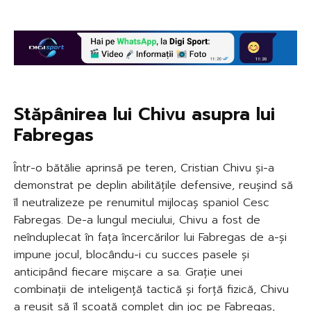
Stăpânirea lui Chivu asupra lui
Fabregas
Într-o bătălie aprinsă pe teren, Cristian Chivu și-a
demonstrat pe deplin abilitățile defensive, reușind să
îl neutralizeze pe renumitul mijlocaș spaniol Cesc
Fabregas. De-a lungul meciului, Chivu a fost de
neînduplecat în fața încercărilor lui Fabregas de a-și
impune jocul, blocându-i cu succes pasele și
anticipând fiecare mișcare a sa. Grație unei
combinații de inteligență tactică și forță fizică, Chivu
a reușit să îl scoată complet din joc pe Fabregas,