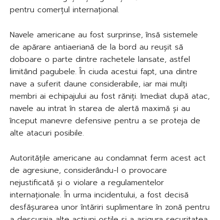
pentru comerțul internațional.
Navele americane au fost surprinse, însă sistemele
de apărare antiaeriană de la bord au reușit să
doboare o parte dintre rachetele lansate, astfel
limitând pagubele. În ciuda acestui fapt, una dintre
nave a suferit daune considerabile, iar mai mulți
membri ai echipajului au fost răniți. Imediat după atac,
navele au intrat în starea de alertă maximă și au
început manevre defensive pentru a se proteja de
alte atacuri posibile.
Autoritățile americane au condamnat ferm acest act
de agresiune, considerându-l o provocare
nejustificată și o violare a regulamentelor
internaționale. În urma incidentului, a fost decisă
desfășurarea unor întăriri suplimentare în zonă pentru
a descuraja alte acțiuni ostile și a asigura securitatea