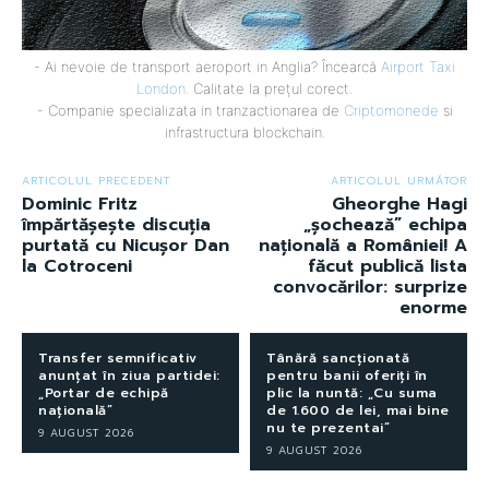
- Ai nevoie de transport aeroport in Anglia? Încearcă
Airport Taxi
London
. Calitate la prețul corect.
- Companie specializata in tranzactionarea de
Criptomonede
si
infrastructura blockchain.
ARTICOLUL PRECEDENT
ARTICOLUL URMĂTOR
Dominic Fritz
Gheorghe Hagi
împărtășește discuția
„șochează” echipa
purtată cu Nicușor Dan
națională a României! A
la Cotroceni
făcut publică lista
convocărilor: surprize
enorme
Transfer semnificativ
Tânără sancționată
anunțat în ziua partidei:
pentru banii oferiți în
„Portar de echipă
plic la nuntă: „Cu suma
națională”
de 1.600 de lei, mai bine
nu te prezentai”
9 AUGUST 2026
9 AUGUST 2026