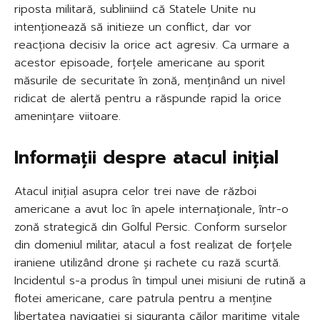
riposta militară, subliniind că Statele Unite nu
intenționează să initieze un conflict, dar vor
reacționa decisiv la orice act agresiv. Ca urmare a
acestor episoade, forțele americane au sporit
măsurile de securitate în zonă, menținând un nivel
ridicat de alertă pentru a răspunde rapid la orice
amenințare viitoare.
Informații despre atacul inițial
Atacul inițial asupra celor trei nave de război
americane a avut loc în apele internaționale, într-o
zonă strategică din Golful Persic. Conform surselor
din domeniul militar, atacul a fost realizat de forțele
iraniene utilizând drone și rachete cu rază scurtă.
Incidentul s-a produs în timpul unei misiuni de rutină a
flotei americane, care patrula pentru a menține
libertatea navigației și siguranța căilor maritime vitale