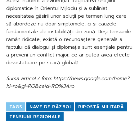
Acest incident a evidențiat fragilitatea relațiilor
diplomatice în Orientul Mijlociu și a subliniat
necesitatea găsirii unor soluții pe termen lung care
să abordeze nu doar simptomele, ci și cauzele
fundamentale ale instabilității din zonă. Deși tensiunile
rămân ridicate, există o recunoaștere generală a
faptului că dialogul și diplomația sunt esențiale pentru
a preveni un conflict major, ce ar putea avea efecte
devastatoare pe scară globală.
Sursa articol / foto: https://news.google.com/home?
hl=ro&gl=RO&ceid=RO%3Aro
TAGS
NAVE DE RĂZBOI
RIPOSTĂ MILITARĂ
TENSIUNI REGIONALE