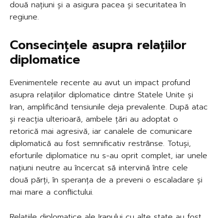
două națiuni și a asigura pacea și securitatea în
regiune.
Consecințele asupra relațiilor
diplomatice
Evenimentele recente au avut un impact profund
asupra relațiilor diplomatice dintre Statele Unite și
Iran, amplificând tensiunile deja prevalente. După atac
și reacția ulterioară, ambele țări au adoptat o
retorică mai agresivă, iar canalele de comunicare
diplomatică au fost semnificativ restrânse. Totuși,
eforturile diplomatice nu s-au oprit complet, iar unele
națiuni neutre au încercat să intervină între cele
două părți, în speranța de a preveni o escaladare și
mai mare a conflictului.
Relațiile diplomatice ale Iranului cu alte state au fost,