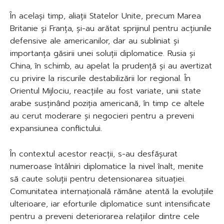
În același timp, aliații Statelor Unite, precum Marea
Britanie și Franța, și-au arătat sprijinul pentru acțiunile
defensive ale americanilor, dar au subliniat și
importanța găsirii unei soluții diplomatice. Rusia și
China, în schimb, au apelat la prudență și au avertizat
cu privire la riscurile destabilizării lor regional. În
Orientul Mijlociu, reacțiile au fost variate, unii state
arabe susținând poziția americană, în timp ce altele
au cerut moderare și negocieri pentru a preveni
expansiunea conflictului.
În contextul acestor reacții, s-au desfășurat
numeroase întâlniri diplomatice la nivel înalt, menite
să caute soluții pentru detensionarea situației.
Comunitatea internațională rămâne atentă la evoluțiile
ulterioare, iar eforturile diplomatice sunt intensificate
pentru a preveni deteriorarea relațiilor dintre cele