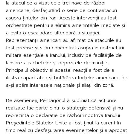
la atacul ce a vizat cele trei nave de război
americane, desfășurând o serie de contraatacuri
asupra țintelor din Iran. Aceste intervenții au fost
orchestrate pentru a elimina amenințările imediate și
a evita o escaladare ulterioară a situației.
Reprezentanții americani au afirmat că atacurile au
fost precise și s-au concentrat asupra infrastructurii
militară esențiale a Iranului, inclusiv pe facilitățile de
lansare a rachetelor și depozitele de muniție.
Principalul obiectiv al acestei reacții a fost de a
ilustra capacitatea și hotărârea forțelor americane de
a-și apăra interesele naționale și aliații din zonă.
De asemenea, Pentagonul a subliniat că acțiunile
realizate fac parte dintr-o strategie defensivă și nu
reprezintă o declarație de război împotriva Iranului.
Președintele Statelor Unite a fost ținut la curent în
timp real cu desfășurarea evenimentelor și a aprobat