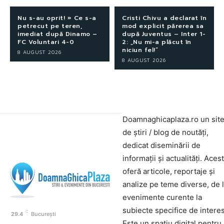
Nu s-au oprit! » Ce s-a
Cristi Chivu a declarat în
petrecut pe teren,
mod explicit părerea sa
imediat după Dinamo –
după Juventus – Inter 1-
FC Voluntari 4-0
2: „Nu mi-a plăcut în
niciun fel!”
8 AUGUST 2026
8 AUGUST 2026
Doamnaghicaplaza.ro un sit
de știri / blog de noutăți,
dedicat diseminării de
informații și actualități. Aces
oferă articole, reportaje și
analize pe teme diverse, de 
evenimente curente la
subiecte specifice de interes
C
29.4
București
Este un spațiu digital pentru