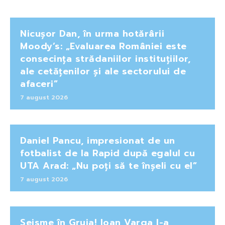
Nicușor Dan, în urma hotărârii
Moody’s: „Evaluarea României este
consecința strădaniilor instituțiilor,
ale cetățenilor și ale sectorului de
afaceri”
7 august 2026
Daniel Pancu, impresionat de un
fotbalist de la Rapid după egalul cu
UTA Arad: „Nu poți să te înșeli cu el”
7 august 2026
Seisme în Gruia! Ioan Varga l-a