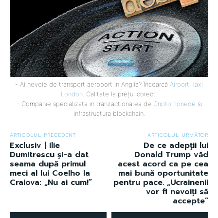
- Ai nevoie de transport aeroport in Anglia? Încearcă
Airport Taxi
London
. Calitate la prețul corect.
- Companie specializata in tranzactionarea de
Criptomonede
si
infrastructura blockchain.
ARTICOLUL PRECEDENT
ARTICOLUL URMĂTOR
Exclusiv | Ilie
De ce adepții lui
Dumitrescu și-a dat
Donald Trump văd
seama după primul
acest acord ca pe cea
meci al lui Coelho la
mai bună oportunitate
Craiova: „Nu ai cum!”
pentru pace. „Ucrainenii
vor fi nevoiți să
accepte”