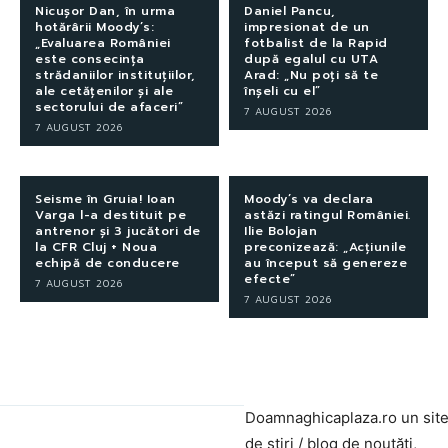
Nicușor Dan, în urma
Daniel Pancu,
hotărârii Moody’s:
impresionat de un
„Evaluarea României
fotbalist de la Rapid
este consecința
după egalul cu UTA
strădaniilor instituțiilor,
Arad: „Nu poți să te
ale cetățenilor și ale
înșeli cu el”
sectorului de afaceri”
7 AUGUST 2026
7 AUGUST 2026
Seisme în Gruia! Ioan
Moody’s va declara
Varga l-a destituit pe
astăzi ratingul României.
antrenor și 3 jucători de
Ilie Bolojan
la CFR Cluj + Noua
preconizează: „Acțiunile
echipă de conducere
au început să genereze
efecte”
7 AUGUST 2026
7 AUGUST 2026
Doamnaghicaplaza.ro un sit
de știri / blog de noutăți,