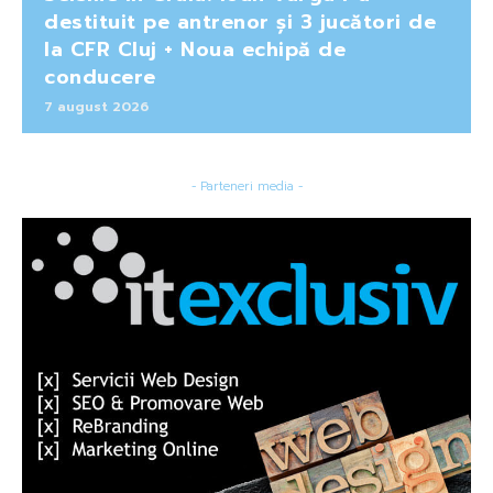
destituit pe antrenor și 3 jucători de
la CFR Cluj + Noua echipă de
conducere
7 august 2026
- Parteneri media -