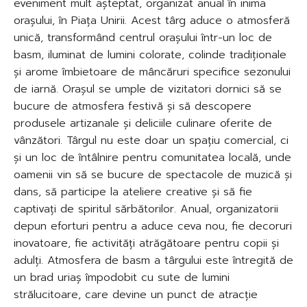
eveniment mult așteptat, organizat anual în inima
orașului, în Piața Unirii. Acest târg aduce o atmosferă
unică, transformând centrul orașului într-un loc de
basm, iluminat de lumini colorate, colinde tradiționale
și arome îmbietoare de mâncăruri specifice sezonului
de iarnă. Orașul se umple de vizitatori dornici să se
bucure de atmosfera festivă și să descopere
produsele artizanale și deliciile culinare oferite de
vânzători. Târgul nu este doar un spațiu comercial, ci
și un loc de întâlnire pentru comunitatea locală, unde
oamenii vin să se bucure de spectacole de muzică și
dans, să participe la ateliere creative și să fie
captivați de spiritul sărbătorilor. Anual, organizatorii
depun eforturi pentru a aduce ceva nou, fie decoruri
inovatoare, fie activități atrăgătoare pentru copii și
adulți. Atmosfera de basm a târgului este întregită de
un brad uriaș împodobit cu sute de lumini
strălucitoare, care devine un punct de atracție