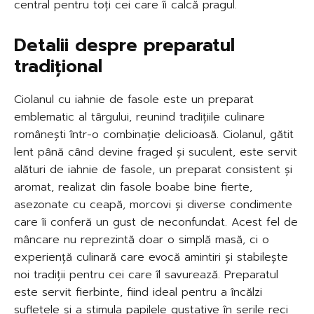
central pentru toți cei care îi calcă pragul.
Detalii despre preparatul
tradițional
Ciolanul cu iahnie de fasole este un preparat
emblematic al târgului, reunind tradițiile culinare
românești într-o combinație delicioasă. Ciolanul, gătit
lent până când devine fraged și suculent, este servit
alături de iahnie de fasole, un preparat consistent și
aromat, realizat din fasole boabe bine fierte,
asezonate cu ceapă, morcovi și diverse condimente
care îi conferă un gust de neconfundat. Acest fel de
mâncare nu reprezintă doar o simplă masă, ci o
experiență culinară care evocă amintiri și stabilește
noi tradiții pentru cei care îl savurează. Preparatul
este servit fierbinte, fiind ideal pentru a încălzi
sufletele și a stimula papilele gustative în serile reci