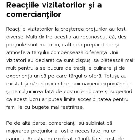
Reacțiile vizitatorilor și a
comercianților
Reacțiile vizitatorilor la creșterea prețurilor au fost
diverse. Mulți dintre aceștia au recunoscut că, deși
prețurile sunt mai mari, calitatea preparatelor și
atmosfera târgului compensează diferența. Unii
vizitatori au declarat că sunt dispuși să plătească mai
mult pentru a se bucura de tradițiile culinare și de
experiența unică pe care târgul o oferă. Totuși, au
existat și păreri mai critice, unii oameni exprimându-
și nemulțumirea față de costurile ridicate și sugerând
că acest lucru ar putea limita accesibilitatea pentru
familiile cu bugete mai restrânse.
Pe de altă parte, comercianții au subliniat că
majorarea prețurilor a fost o necesitate, nu un
capriciu. Aceștia au explicat că inflația și costurile