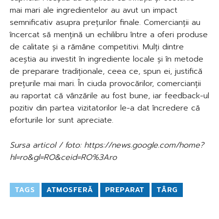
mai mari ale ingredientelor au avut un impact
semnificativ asupra prețurilor finale. Comercianții au
încercat să mențină un echilibru între a oferi produse
de calitate și a rămâne competitivi. Mulți dintre
aceștia au investit în ingrediente locale și în metode
de preparare tradiționale, ceea ce, spun ei, justifică
prețurile mai mari. În ciuda provocărilor, comercianții
au raportat că vânzările au fost bune, iar feedback-ul
pozitiv din partea vizitatorilor le-a dat încredere că
eforturile lor sunt apreciate.
Sursa articol / foto: https://news.google.com/home?
hl=ro&gl=RO&ceid=RO%3Aro
TAGS
ATMOSFERĂ
PREPARAT
TÂRG