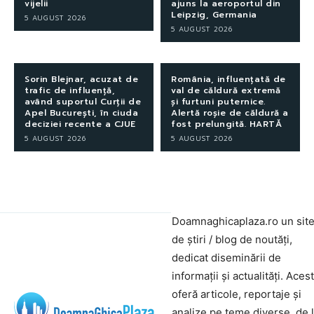
vijelii
ajuns la aeroportul din
Leipzig, Germania
5 AUGUST 2026
5 AUGUST 2026
Sorin Blejnar, acuzat de
România, influențată de
trafic de influență,
val de căldură extremă
având suportul Curții de
și furtuni puternice.
Apel București, în ciuda
Alertă roșie de căldură a
deciziei recente a CJUE
fost prelungită. HARTĂ
5 AUGUST 2026
5 AUGUST 2026
Doamnaghicaplaza.ro un sit
de știri / blog de noutăți,
dedicat diseminării de
informații și actualități. Aces
oferă articole, reportaje și
analize pe teme diverse, de 