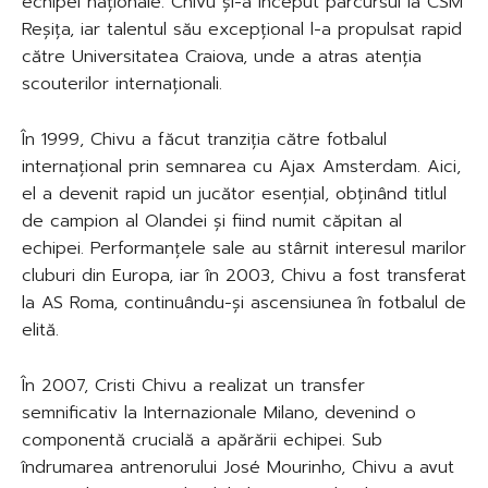
echipei naționale. Chivu și-a început parcursul la CSM
Reșița, iar talentul său excepțional l-a propulsat rapid
către Universitatea Craiova, unde a atras atenția
scouterilor internaționali.
În 1999, Chivu a făcut tranziția către fotbalul
internațional prin semnarea cu Ajax Amsterdam. Aici,
el a devenit rapid un jucător esențial, obținând titlul
de campion al Olandei și fiind numit căpitan al
echipei. Performanțele sale au stârnit interesul marilor
cluburi din Europa, iar în 2003, Chivu a fost transferat
la AS Roma, continuându-și ascensiunea în fotbalul de
elită.
În 2007, Cristi Chivu a realizat un transfer
semnificativ la Internazionale Milano, devenind o
componentă crucială a apărării echipei. Sub
îndrumarea antrenorului José Mourinho, Chivu a avut