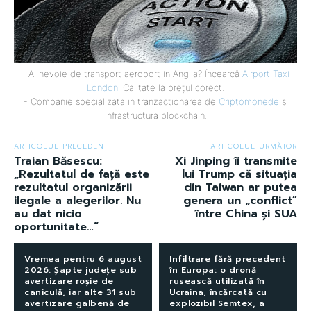
- Ai nevoie de transport aeroport in Anglia? Încearcă
Airport Taxi
London
. Calitate la prețul corect.
- Companie specializata in tranzactionarea de
Criptomonede
si
infrastructura blockchain.
ARTICOLUL PRECEDENT
ARTICOLUL URMĂTOR
Traian Băsescu:
Xi Jinping îi transmite
„Rezultatul de față este
lui Trump că situația
rezultatul organizării
din Taiwan ar putea
ilegale a alegerilor. Nu
genera un „conflict”
au dat nicio
între China și SUA
oportunitate…”
Vremea pentru 6 august
Infiltrare fără precedent
2026: Șapte județe sub
în Europa: o dronă
avertizare roșie de
rusească utilizată în
caniculă, iar alte 31 sub
Ucraina, încărcată cu
avertizare galbenă de
explozibil Semtex, a