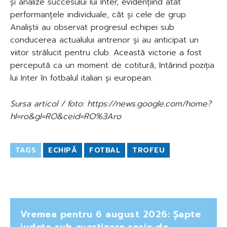
și analize succesului lui Inter, evidențiind atât
performanțele individuale, cât și cele de grup.
Analiștii au observat progresul echipei sub
conducerea actualului antrenor și au anticipat un
viitor strălucit pentru club. Această victorie a fost
percepută ca un moment de cotitură, întărind poziția
lui Inter în fotbalul italian și european.
Sursa articol / foto: https://news.google.com/home?
hl=ro&gl=RO&ceid=RO%3Aro
TAGS
ECHIPĂ
FOTBAL
TROFEU
Vremea pentru 6 august 2026: Șapte
județe sub avertizare roșie de