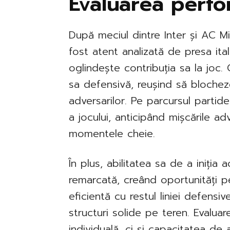
Evaluarea perfo
După meciul dintre Inter și AC Mi
fost atent analizată de presa ital
oglindește contribuția sa la joc.
sa defensivă, reușind să blochez
adversarilor. Pe parcursul partid
a jocului, anticipând mișcările adv
momentele cheie.
În plus, abilitatea sa de a iniția 
remarcată, creând oportunități p
eficientă cu restul liniei defensi
structuri solide pe teren. Evalua
individuală, ci și capacitatea de a