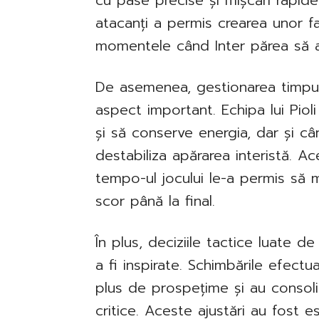
cu pase precise și mișcări rapide
atacanți a permis crearea unor fa
momentele când Inter părea să ai
De asemenea, gestionarea timpului
aspect important. Echipa lui Pioli
și să conserve energia, dar și c
destabiliza apărarea interistă. A
tempo-ul jocului le-a permis să 
scor până la final.
În plus, deciziile tactice luate d
a fi inspirate. Schimbările efect
plus de prospețime și au consoli
critice. Aceste ajustări au fost 