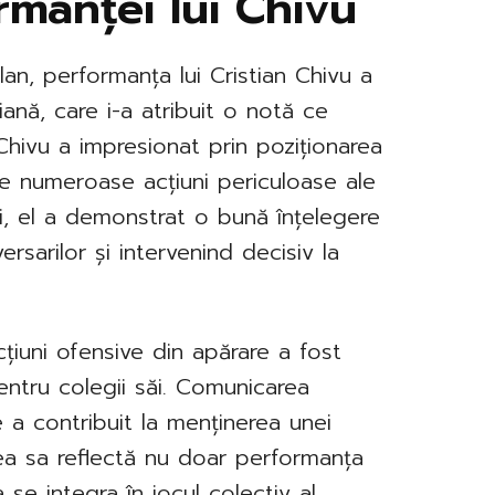
rmanței lui Chivu
lan, performanța lui Cristian Chivu a
iană, care i-a atribuit o notă ce
 Chivu a impresionat prin poziționarea
e numeroase acțiuni periculoase ale
ei, el a demonstrat o bună înțelegere
ersarilor și intervenind decisiv la
acțiuni ofensive din apărare a fost
entru colegii săi. Comunicarea
ve a contribuit la menținerea unei
rea sa reflectă nu doar performanța
 se integra în jocul colectiv al