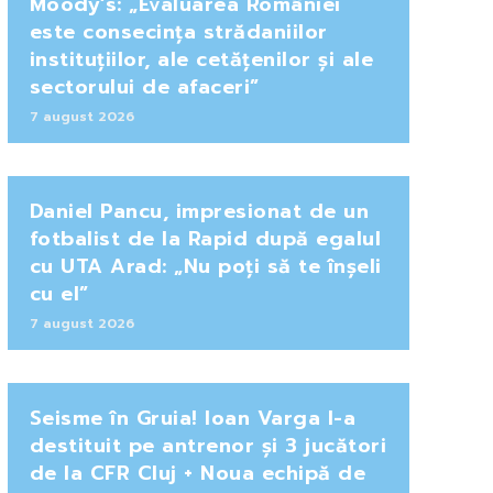
Moody’s: „Evaluarea României
este consecința strădaniilor
instituțiilor, ale cetățenilor și ale
sectorului de afaceri”
7 august 2026
Daniel Pancu, impresionat de un
fotbalist de la Rapid după egalul
cu UTA Arad: „Nu poți să te înșeli
cu el”
7 august 2026
Seisme în Gruia! Ioan Varga l-a
destituit pe antrenor și 3 jucători
de la CFR Cluj + Noua echipă de