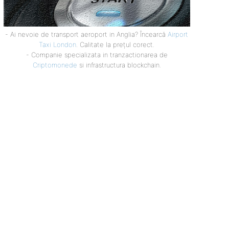
- Ai nevoie de transport aeroport in Anglia? Încearcă
Airport
Taxi London
. Calitate la prețul corect.
- Companie specializata in tranzactionarea de
Criptomonede
si infrastructura blockchain.