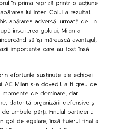
rul în prima repriză printr-o acțiune
părarea lui Inter. Golul a rezultat
chis apărarea adversă, urmată de un
upă înscrierea golului, Milan a
încercând să își mărească avantajul,
cazii importante care au fost însă
in eforturile susținute ale echipei
ui AC Milan s-a dovedit a fi greu de
t momente de dominare, dar
ne, datorită organizării defensive și
 de ambele părți. Finalul partidei a
n gol de egalare, însă fluierul final a