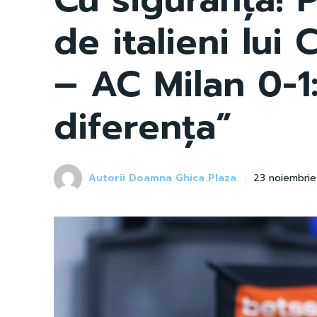
de italieni lui
– AC Milan 0-1:
diferența”
Autorii Doamna Ghica Plaza
23 noiembri