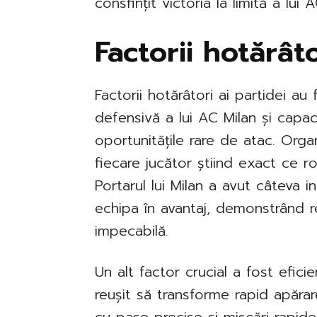
consfințit victoria la limită a lui
Factorii hotărâto
Factorii hotărâtori ai partidei au 
defensivă a lui AC Milan și capaci
oportunitățile rare de atac. Org
fiecare jucător știind exact ce rol
Portarul lui Milan a avut câteva i
echipa în avantaj, demonstrând r
impecabilă.
Un alt factor crucial a fost eficie
reușit să transforme rapid apărar