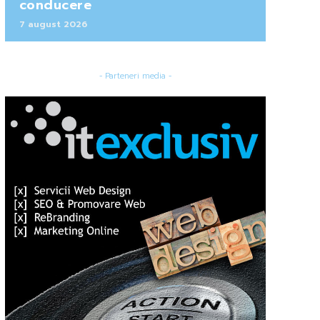
conducere
7 august 2026
- Parteneri media -