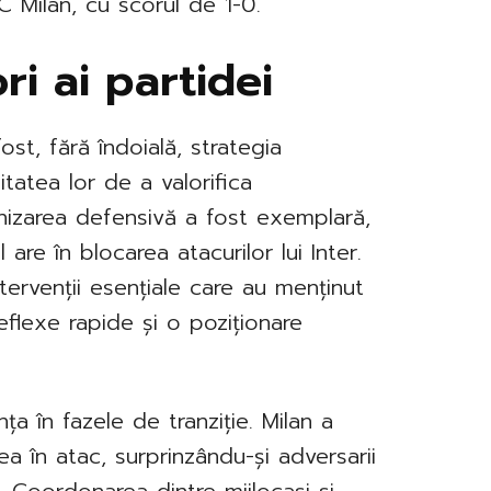
 AC Milan, cu scorul de 1-0.
ri ai partidei
fost, fără îndoială, strategia
tatea lor de a valorifica
anizarea defensivă a fost exemplară,
 are în blocarea atacurilor lui Inter.
ntervenții esențiale care au menținut
eflexe rapide și o poziționare
nța în fazele de tranziție. Milan a
ea în atac, surprinzându-și adversarii