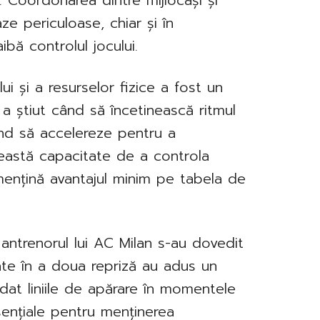
. Coordonarea dintre mijlocași și
ze periculoase, chiar și în
bă controlul jocului.
 și a resurselor fizice a fost un
 a știut când să încetinească ritmul
ând să accelereze pentru a
ceastă capacitate de a controla
mențină avantajul minim pe tabela de
e antrenorul lui AC Milan s-au dovedit
uate în a doua repriză au adus un
dat liniile de apărare în momentele
esențiale pentru menținerea