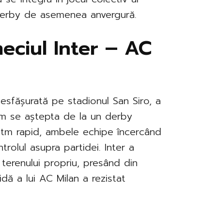
 derby de asemenea anvergură.
eciul Inter – AC
 desfășurată pe stadionul San Siro, a
um se aștepta de la un derby
ritm rapid, ambele echipe încercând
trolul asupra partidei. Inter a
l terenului propriu, presând din
idă a lui AC Milan a rezistat