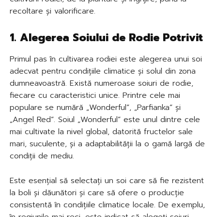
recoltare și valorificare.
1. Alegerea Soiului de Rodie Potrivit
Primul pas în cultivarea rodiei este alegerea unui soi
adecvat pentru condițiile climatice și solul din zona
dumneavoastră. Există numeroase soiuri de rodie,
fiecare cu caracteristici unice. Printre cele mai
populare se numără „Wonderful”, „Parfianka” și
„Angel Red”. Soiul „Wonderful” este unul dintre cele
mai cultivate la nivel global, datorită fructelor sale
mari, suculente, și a adaptabilității la o gamă largă de
condiții de mediu.
Este esențial să selectați un soi care să fie rezistent
la boli și dăunători și care să ofere o producție
consistentă în condițiile climatice locale. De exemplu,
în regiunile mai reci, este indicat să alegeți soiuri