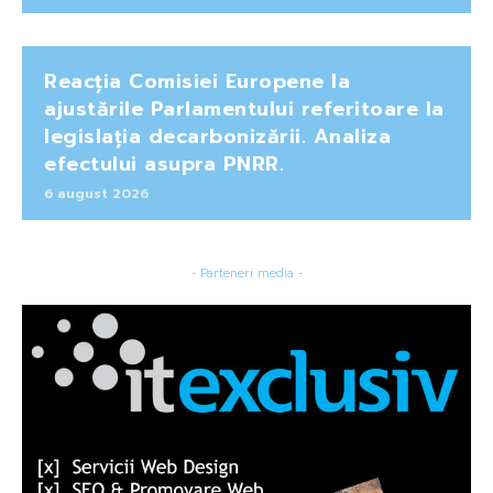
Reacția Comisiei Europene la
ajustările Parlamentului referitoare la
legislația decarbonizării. Analiza
efectului asupra PNRR.
6 august 2026
- Parteneri media -