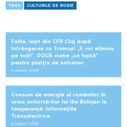
TAGS
CULTURILE DE RODIE
Folha, ieșit din CFR Cluj după
înfrângerea cu Tromsø! „Îi voi elimina
pe toți!”. DOUĂ nume „se luptă”
pentru poziția de antrenor.
6 august 2026
Consum de energie al românilor în
urma exhortărilor lui Ilie Bolojan la
temperanță: Informațiile
Transelectrica
6 august 2026