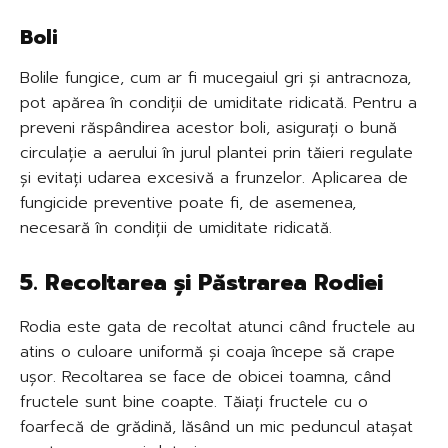
Boli
Bolile fungice, cum ar fi mucegaiul gri și antracnoza,
pot apărea în condiții de umiditate ridicată. Pentru a
preveni răspândirea acestor boli, asigurați o bună
circulație a aerului în jurul plantei prin tăieri regulate
și evitați udarea excesivă a frunzelor. Aplicarea de
fungicide preventive poate fi, de asemenea,
necesară în condiții de umiditate ridicată.
5. Recoltarea și Păstrarea Rodiei
Rodia este gata de recoltat atunci când fructele au
atins o culoare uniformă și coaja începe să crape
ușor. Recoltarea se face de obicei toamna, când
fructele sunt bine coapte. Tăiați fructele cu o
foarfecă de grădină, lăsând un mic peduncul atașat