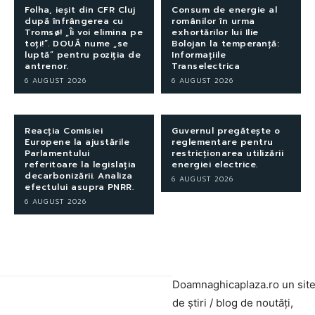
Folha, ieșit din CFR Cluj
Consum de energie al
după înfrângerea cu
românilor în urma
Tromsø! „Îi voi elimina pe
exhortărilor lui Ilie
toți!”. DOUĂ nume „se
Bolojan la temperanță:
luptă” pentru poziția de
Informațiile
antrenor.
Transelectrica
6 AUGUST 2026
6 AUGUST 2026
Reacția Comisiei
Guvernul pregătește o
Europene la ajustările
reglementare pentru
Parlamentului
restricționarea utilizării
referitoare la legislația
energiei electrice.
decarbonizării. Analiza
6 AUGUST 2026
efectului asupra PNRR.
6 AUGUST 2026
Doamnaghicaplaza.ro un sit
de știri / blog de noutăți,