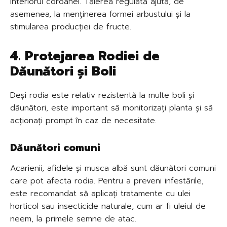
interiorul coroanei. Tăierea regulată ajută, de
asemenea, la menținerea formei arbustului și la
stimularea producției de fructe.
4. Protejarea Rodiei de
Dăunători și Boli
Deși rodia este relativ rezistentă la multe boli și
dăunători, este important să monitorizați planta și să
acționați prompt în caz de necesitate.
Dăunători comuni
Acarienii, afidele și musca albă sunt dăunători comuni
care pot afecta rodia. Pentru a preveni infestările,
este recomandat să aplicați tratamente cu ulei
horticol sau insecticide naturale, cum ar fi uleiul de
neem, la primele semne de atac.