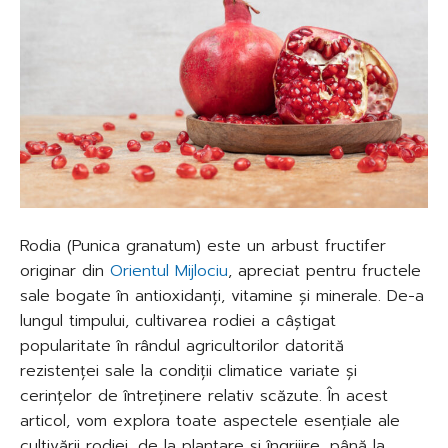
Rodia (Punica granatum) este un arbust fructifer
originar din
Orientul Mijlociu
, apreciat pentru fructele
sale bogate în antioxidanți, vitamine și minerale. De-a
lungul timpului, cultivarea rodiei a câștigat
popularitate în rândul agricultorilor datorită
rezistenței sale la condiții climatice variate și
cerințelor de întreținere relativ scăzute. În acest
articol, vom explora toate aspectele esențiale ale
cultivării rodiei, de la plantare și îngrijire, până la