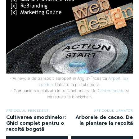
- Ai nevoie de transport aeroport in Anglia? Încearcă
Airport Taxi
London
. Calitate la prețul corect.
- Companie specializata in tranzactionarea de
Criptomonede
si
infrastructura blockchain.
ARTICOLUL PRECEDENT
ARTICOLUL URMĂTOR
Cultivarea smochinelor:
Arborele de cacao. De
Ghid complet pentru o
la plantare la recoltă
recoltă bogată