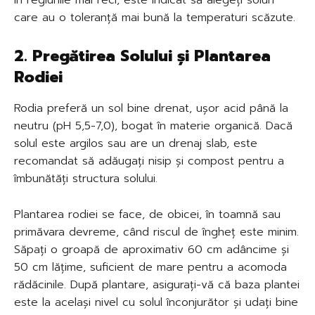
care au o toleranță mai bună la temperaturi scăzute.
2. Pregătirea Solului și Plantarea
Rodiei
Rodia preferă un sol bine drenat, ușor acid până la
neutru (pH 5,5-7,0), bogat în materie organică. Dacă
solul este argilos sau are un drenaj slab, este
recomandat să adăugați nisip și compost pentru a
îmbunătăți structura solului.
Plantarea rodiei se face, de obicei, în toamnă sau
primăvara devreme, când riscul de îngheț este minim.
Săpați o groapă de aproximativ 60 cm adâncime și
50 cm lățime, suficient de mare pentru a acomoda
rădăcinile. După plantare, asigurați-vă că baza plantei
este la același nivel cu solul înconjurător și udați bine