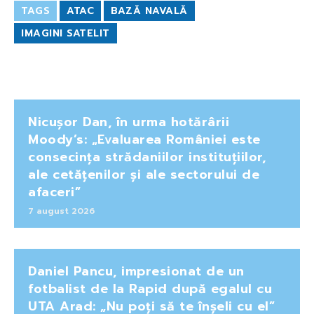
TAGS
ATAC
BAZĂ NAVALĂ
IMAGINI SATELIT
Nicușor Dan, în urma hotărârii
Moody’s: „Evaluarea României este
consecința strădaniilor instituțiilor,
ale cetățenilor și ale sectorului de
afaceri”
7 august 2026
Daniel Pancu, impresionat de un
fotbalist de la Rapid după egalul cu
UTA Arad: „Nu poți să te înșeli cu el”