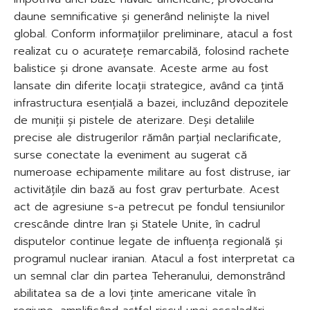
daune semnificative și generând neliniște la nivel
global. Conform informațiilor preliminare, atacul a fost
realizat cu o acuratețe remarcabilă, folosind rachete
balistice și drone avansate. Aceste arme au fost
lansate din diferite locații strategice, având ca țintă
infrastructura esențială a bazei, incluzând depozitele
de muniții și pistele de aterizare. Deși detaliile
precise ale distrugerilor rămân parțial neclarificate,
surse conectate la eveniment au sugerat că
numeroase echipamente militare au fost distruse, iar
activitățile din bază au fost grav perturbate. Acest
act de agresiune s-a petrecut pe fondul tensiunilor
crescânde dintre Iran și Statele Unite, în cadrul
disputelor continue legate de influența regională și
programul nuclear iranian. Atacul a fost interpretat ca
un semnal clar din partea Teheranului, demonstrând
abilitatea sa de a lovi ținte americane vitale în