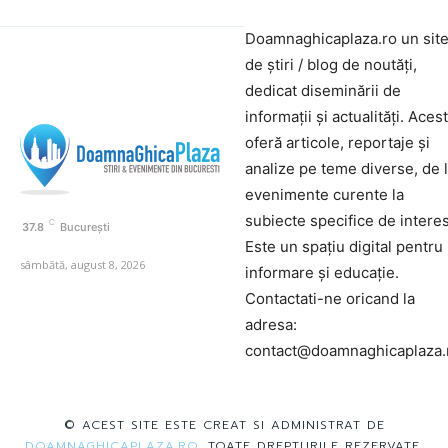
Doamnaghicaplaza.ro un sit
de știri / blog de noutăți,
dedicat diseminării de
informații și actualități. Aces
oferă articole, reportaje și
analize pe teme diverse, de 
evenimente curente la
subiecte specifice de interes
C
37.8
București
Este un spațiu digital pentru
sâmbătă, august 8, 2026
informare și educație.
Contactati-ne oricand la
adresa:
contact@doamnaghicaplaza.
© ACEST SITE ESTE CREAT SI ADMINISTRAT DE
DOAMNAGHICAPLAZA.RO
. TOATE DREPTURILE REZERVATE.