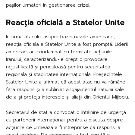
pașilor următori în gestionarea crizei.
Reacția oficială a Statelor Unite
În urma atacului asupra bazei navale americane,
reacția oficială a Statelor Unite a fost promptă. Liderii
americani au condamnat cu fermitate acțiunile
Iranului, caracterizându-le drept o provocare
nejustificată și periculoasă pentru securitatea
regională și stabilitatea internațională. Președintele
Statelor Unite a afirmat că acest atac nu va rămâne
fără răspuns și a subliniat angajamentul națiunii sale
de a-și proteja interesele și aliații din Orientul Mijlociu.
Secretarul de stat a convocat o întâlnire de urgență
cu partenerii internaționali pentru a discuta despre
acțiunile ce urmează a fi întreprinse ca răspuns la
acest incident. De asemenea, a fost cerută o