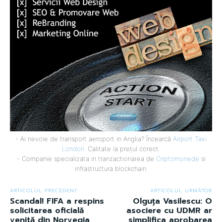
- Ai nevoie de transport aeroport in Anglia? Încearcă
Airport Taxi
London
. Calitate la prețul corect.
- Companie specializata in tranzactionarea de
Criptomonede
si
infrastructura blockchain.
ARTICOLUL PRECEDENT
ARTICOLUL URMĂTOR
Scandal! FIFA a respins
Olguța Vasilescu: O
solicitarea oficială
asociere cu UDMR ar
venită din Norvegia
simplifica aprobarea