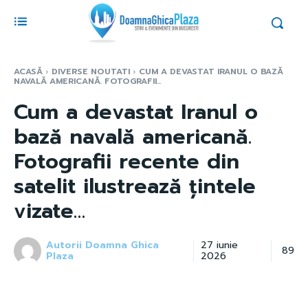
ACASĂ
DIVERSE NOUTATI
CUM A DEVASTAT IRANUL O BAZĂ
NAVALĂ AMERICANĂ. FOTOGRAFII...
Cum a devastat Iranul o
bază navală americană.
Fotografii recente din
satelit ilustrează țintele
vizate…
Autorii Doamna Ghica
27 iunie
89
Plaza
2026