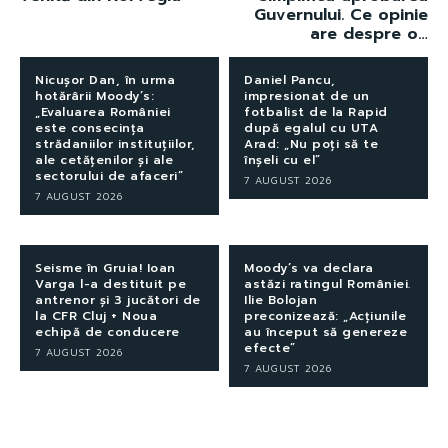
Guvernului. Ce opinie
are despre o…
Nicușor Dan, în urma
Daniel Pancu,
hotărârii Moody’s:
impresionat de un
„Evaluarea României
fotbalist de la Rapid
este consecința
după egalul cu UTA
strădaniilor instituțiilor,
Arad: „Nu poți să te
ale cetățenilor și ale
înșeli cu el”
sectorului de afaceri”
7 AUGUST 2026
7 AUGUST 2026
Seisme în Gruia! Ioan
Moody’s va declara
Varga l-a destituit pe
astăzi ratingul României.
antrenor și 3 jucători de
Ilie Bolojan
la CFR Cluj + Noua
preconizează: „Acțiunile
echipă de conducere
au început să genereze
efecte”
7 AUGUST 2026
7 AUGUST 2026