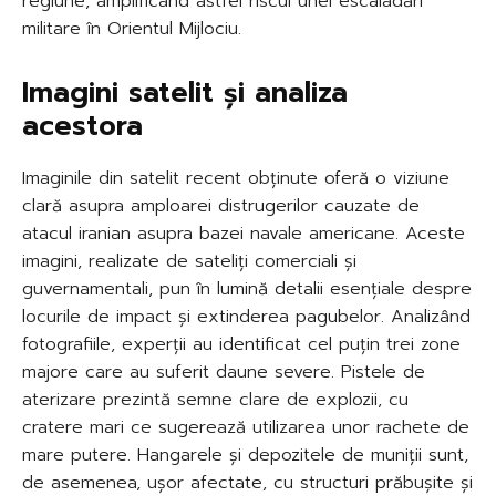
regiune, amplificând astfel riscul unei escaladări
militare în Orientul Mijlociu.
Imagini satelit și analiza
acestora
Imaginile din satelit recent obținute oferă o viziune
clară asupra amploarei distrugerilor cauzate de
atacul iranian asupra bazei navale americane. Aceste
imagini, realizate de sateliți comerciali și
guvernamentali, pun în lumină detalii esențiale despre
locurile de impact și extinderea pagubelor. Analizând
fotografiile, experții au identificat cel puțin trei zone
majore care au suferit daune severe. Pistele de
aterizare prezintă semne clare de explozii, cu
cratere mari ce sugerează utilizarea unor rachete de
mare putere. Hangarele și depozitele de muniții sunt,
de asemenea, ușor afectate, cu structuri prăbușite și