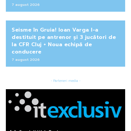
7 august 2026
Seisme în Gruia! Ioan Varga l-a
destituit pe antrenor și 3 jucători de
la CFR Cluj + Noua echipă de
conducere
7 august 2026
- Parteneri media -