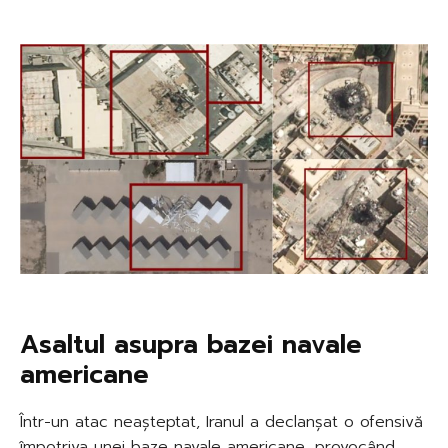
Asaltul asupra bazei navale
americane
Într-un atac neașteptat, Iranul a declanșat o ofensivă
împotriva unei baze navale americane, provocând