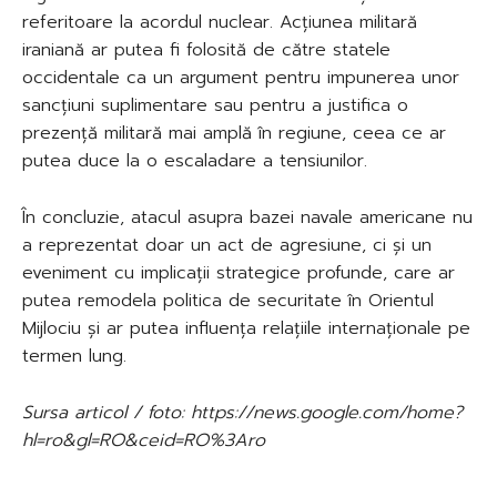
referitoare la acordul nuclear. Acțiunea militară
iraniană ar putea fi folosită de către statele
occidentale ca un argument pentru impunerea unor
sancțiuni suplimentare sau pentru a justifica o
prezență militară mai amplă în regiune, ceea ce ar
putea duce la o escaladare a tensiunilor.
În concluzie, atacul asupra bazei navale americane nu
a reprezentat doar un act de agresiune, ci și un
eveniment cu implicații strategice profunde, care ar
putea remodela politica de securitate în Orientul
Mijlociu și ar putea influența relațiile internaționale pe
termen lung.
Sursa articol / foto: https://news.google.com/home?
hl=ro&gl=RO&ceid=RO%3Aro