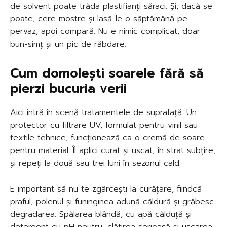
de solvent poate trăda plastifianți săraci. Și, dacă se
poate, cere mostre și lasă-le o săptămână pe
pervaz, apoi compară. Nu e nimic complicat, doar
bun-simț și un pic de răbdare.
Cum domolești soarele fără să
pierzi bucuria verii
Aici intră în scenă tratamentele de suprafață. Un
protector cu filtrare UV, formulat pentru vinil sau
textile tehnice, funcționează ca o cremă de soare
pentru material. Îl aplici curat și uscat, în strat subțire,
și repeți la două sau trei luni în sezonul cald.
E important să nu te zgârcești la curățare, fiindcă
praful, polenul și funinginea adună căldură și grăbesc
degradarea. Spălarea blândă, cu apă călduță și