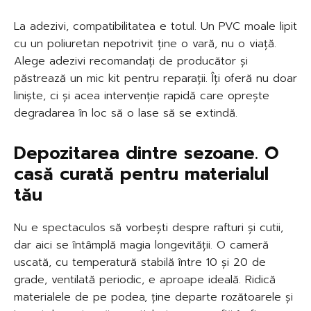
La adezivi, compatibilitatea e totul. Un PVC moale lipit
cu un poliuretan nepotrivit ține o vară, nu o viață.
Alege adezivi recomandați de producător și
păstrează un mic kit pentru reparații. Îți oferă nu doar
liniște, ci și acea intervenție rapidă care oprește
degradarea în loc să o lase să se extindă.
Depozitarea dintre sezoane. O
casă curată pentru materialul
tău
Nu e spectaculos să vorbești despre rafturi și cutii,
dar aici se întâmplă magia longevității. O cameră
uscată, cu temperatură stabilă între 10 și 20 de
grade, ventilată periodic, e aproape ideală. Ridică
materialele de pe podea, ține departe rozătoarele și