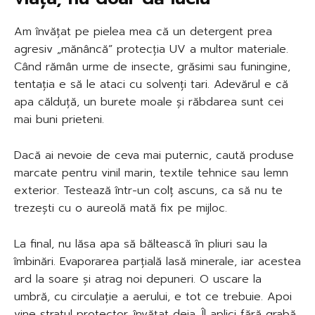
Am învățat pe pielea mea că un detergent prea
agresiv „mănâncă” protecția UV a multor materiale.
Când rămân urme de insecte, grăsimi sau funingine,
tentația e să le ataci cu solvenți tari. Adevărul e că
apa călduță, un burete moale și răbdarea sunt cei
mai buni prieteni.
Dacă ai nevoie de ceva mai puternic, caută produse
marcate pentru vinil marin, textile tehnice sau lemn
exterior. Testează într-un colț ascuns, ca să nu te
trezești cu o aureolă mată fix pe mijloc.
La final, nu lăsa apa să băltească în pliuri sau la
îmbinări. Evaporarea parțială lasă minerale, iar acestea
ard la soare și atrag noi depuneri. O uscare la
umbră, cu circulație a aerului, e tot ce trebuie. Apoi
vine stratul protector, învățat deja. Îl aplici fără grabă,