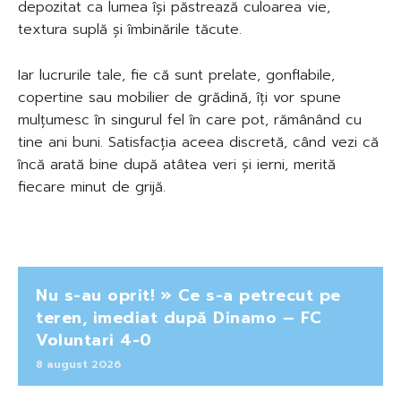
depozitat ca lumea își păstrează culoarea vie,
textura suplă și îmbinările tăcute.
Iar lucrurile tale, fie că sunt prelate, gonflabile,
copertine sau mobilier de grădină, îți vor spune
mulțumesc în singurul fel în care pot, rămânând cu
tine ani buni. Satisfacția aceea discretă, când vezi că
încă arată bine după atâtea veri și ierni, merită
fiecare minut de grijă.
Nu s-au oprit! » Ce s-a petrecut pe
teren, imediat după Dinamo – FC
Voluntari 4-0
8 august 2026