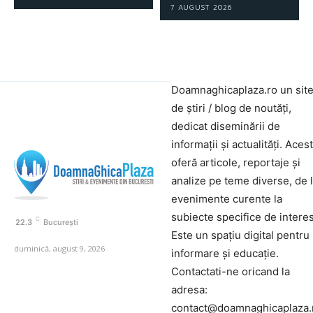
7 AUGUST 2026
Doamnaghicaplaza.ro un sit
de știri / blog de noutăți,
dedicat diseminării de
informații și actualități. Aces
oferă articole, reportaje și
analize pe teme diverse, de 
evenimente curente la
subiecte specifice de interes
C
22.3
București
Este un spațiu digital pentru
duminică, august 9, 2026
informare și educație.
Contactati-ne oricand la
adresa:
contact@doamnaghicaplaza.