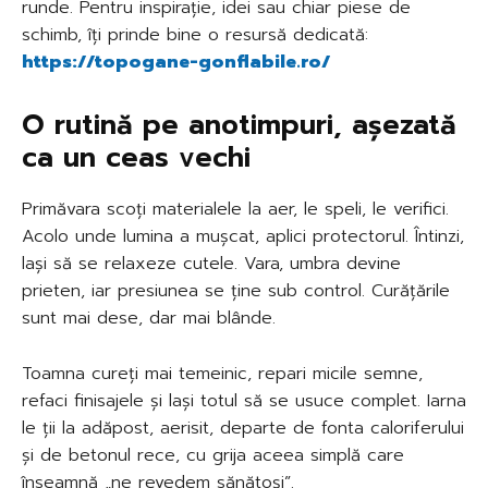
runde. Pentru inspirație, idei sau chiar piese de
schimb, îți prinde bine o resursă dedicată:
https://topogane-gonflabile.ro/
O rutină pe anotimpuri, așezată
ca un ceas vechi
Primăvara scoți materialele la aer, le speli, le verifici.
Acolo unde lumina a mușcat, aplici protectorul. Întinzi,
lași să se relaxeze cutele. Vara, umbra devine
prieten, iar presiunea se ține sub control. Curățările
sunt mai dese, dar mai blânde.
Toamna cureți mai temeinic, repari micile semne,
refaci finisajele și lași totul să se usuce complet. Iarna
le ții la adăpost, aerisit, departe de fonta caloriferului
și de betonul rece, cu grija aceea simplă care
înseamnă „ne revedem sănătoși”.