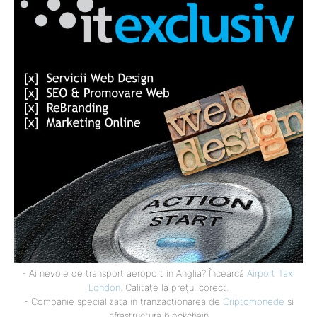
- Ai nevoie de transport aeroport in Anglia? Încearcă
Airport Taxi
London
. Calitate la prețul corect.
- Companie specializata in tranzactionarea de
Criptomonede
si
infrastructura blockchain.