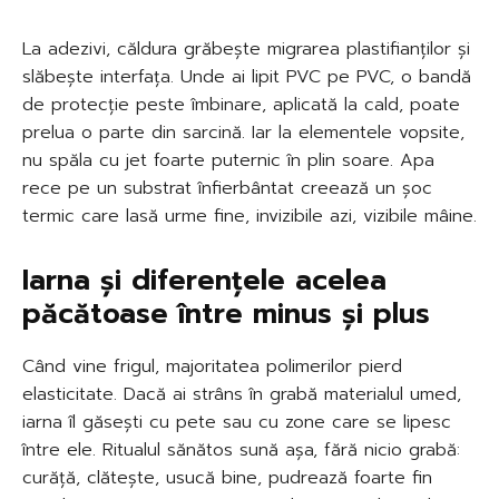
La adezivi, căldura grăbește migrarea plastifianților și
slăbește interfața. Unde ai lipit PVC pe PVC, o bandă
de protecție peste îmbinare, aplicată la cald, poate
prelua o parte din sarcină. Iar la elementele vopsite,
nu spăla cu jet foarte puternic în plin soare. Apa
rece pe un substrat înfierbântat creează un șoc
termic care lasă urme fine, invizibile azi, vizibile mâine.
Iarna și diferențele acelea
păcătoase între minus și plus
Când vine frigul, majoritatea polimerilor pierd
elasticitate. Dacă ai strâns în grabă materialul umed,
iarna îl găsești cu pete sau cu zone care se lipesc
între ele. Ritualul sănătos sună așa, fără nicio grabă:
curăță, clătește, usucă bine, pudrează foarte fin