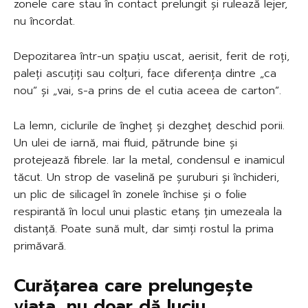
zonele care stau în contact prelungit și rulează lejer,
nu încordat.
Depozitarea într-un spațiu uscat, aerisit, ferit de roți,
paleți ascuțiți sau colțuri, face diferența dintre „ca
nou” și „vai, s-a prins de el cutia aceea de carton”.
La lemn, ciclurile de îngheț și dezgheț deschid porii.
Un ulei de iarnă, mai fluid, pătrunde bine și
protejează fibrele. Iar la metal, condensul e inamicul
tăcut. Un strop de vaselină pe șuruburi și închideri,
un plic de silicagel în zonele închise și o folie
respirantă în locul unui plastic etanș țin umezeala la
distanță. Poate sună mult, dar simți rostul la prima
primăvară.
Curățarea care prelungește
viața, nu doar dă luciu