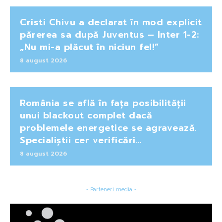
Cristi Chivu a declarat în mod explicit
părerea sa după Juventus – Inter 1-2:
„Nu mi-a plăcut în niciun fel!”
8 august 2026
România se află în fața posibilității
unui blackout complet dacă
problemele energetice se agravează.
Specialiștii cer verificări…
8 august 2026
- Parteneri media -