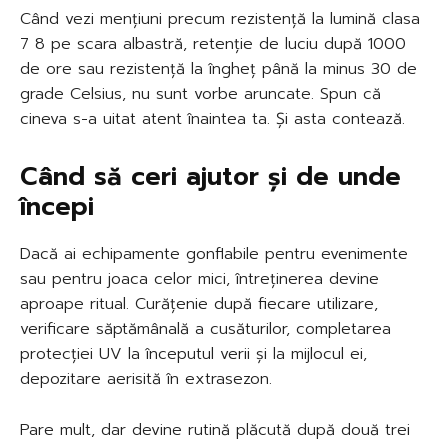
Când vezi mențiuni precum rezistență la lumină clasa
7 8 pe scara albastră, retenție de luciu după 1000
de ore sau rezistență la îngheț până la minus 30 de
grade Celsius, nu sunt vorbe aruncate. Spun că
cineva s-a uitat atent înaintea ta. Și asta contează.
Când să ceri ajutor și de unde
începi
Dacă ai echipamente gonflabile pentru evenimente
sau pentru joaca celor mici, întreținerea devine
aproape ritual. Curățenie după fiecare utilizare,
verificare săptămânală a cusăturilor, completarea
protecției UV la începutul verii și la mijlocul ei,
depozitare aerisită în extrasezon.
Pare mult, dar devine rutină plăcută după două trei