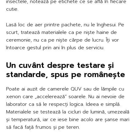
insectele, notează pe etichete ce se află în fiecare
cutie.
Lasă loc de aer printre pachete, nu le înghesui. Pe
scurt, tratează materialele ca pe niște haine de
ceremonie, nu ca pe niște cârpe de lucru. Îți vor
întoarce gestul prin ani în plus de serviciu.
Un cuvânt despre testare și
standarde, spus pe românește
Poate ai auzit de camerele QUV sau de lămpile cu
xenon care „accelerează” soarele. Nu ai nevoie de
laborator ca să le respecți logica. Ideea e simplă.
Materialele se testează la cicluri de lumină, umezeală
și temperatură, iar ce iese bine acolo are șanse mari
să facă față frumos și pe teren.