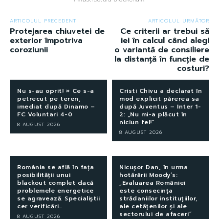
ARTICOLUL PRECEDENT
ARTICOLUL URMĂTOR
Protejarea chiuvetei de
Ce criterii ar trebui să
exterior împotriva
iei în calcul când alegi
coroziunii
o variantă de consiliere
la distanță în funcție de
costuri?
Nu s-au oprit! » Ce s-a
Cristi Chivu a declarat în
petrecut pe teren,
mod explicit părerea sa
imediat după Dinamo –
după Juventus – Inter 1-
FC Voluntari 4-0
2: „Nu mi-a plăcut în
niciun fel!”
8 AUGUST 2026
8 AUGUST 2026
România se află în fața
Nicușor Dan, în urma
posibilității unui
hotărârii Moody’s:
blackout complet dacă
„Evaluarea României
problemele energetice
este consecința
se agravează. Specialiștii
strădaniilor instituțiilor,
cer verificări…
ale cetățenilor și ale
sectorului de afaceri”
8 AUGUST 2026