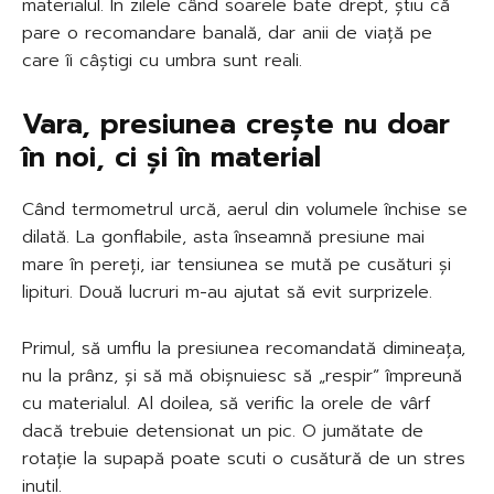
materialul. În zilele când soarele bate drept, știu că
pare o recomandare banală, dar anii de viață pe
care îi câștigi cu umbra sunt reali.
Vara, presiunea crește nu doar
în noi, ci și în material
Când termometrul urcă, aerul din volumele închise se
dilată. La gonflabile, asta înseamnă presiune mai
mare în pereți, iar tensiunea se mută pe cusături și
lipituri. Două lucruri m-au ajutat să evit surprizele.
Primul, să umflu la presiunea recomandată dimineața,
nu la prânz, și să mă obișnuiesc să „respir” împreună
cu materialul. Al doilea, să verific la orele de vârf
dacă trebuie detensionat un pic. O jumătate de
rotație la supapă poate scuti o cusătură de un stres
inutil.