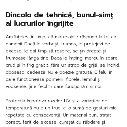
Dincolo de tehnică, bunul-simț
al lucrurilor îngrijite
Am înțeles, în timp, că materialele răspund la fel ca
oamenii. Dacă le vorbești frumos, le protejezi de
excese, le dai timp să respire, se țin drepte și
frumoase lângă tine. Dacă le împingi mereu în soare
crud și în frig grăbit, fără un strop de grijă, se închid,
obosesc, cedează. Nu e poezie gratuită. E felul în
care funcționează polimerii, fibrele, lemnul și
vopselele. Și e felul în care funcționăm și noi.
Protecția împotriva razelor UV și a variațiilor de
temperatură nu e un truc, ci o sumă de gesturi mici,
repetate cu consecvență. Un material bun, tratat
corect, ferit de excese, curățat cu răbdare și