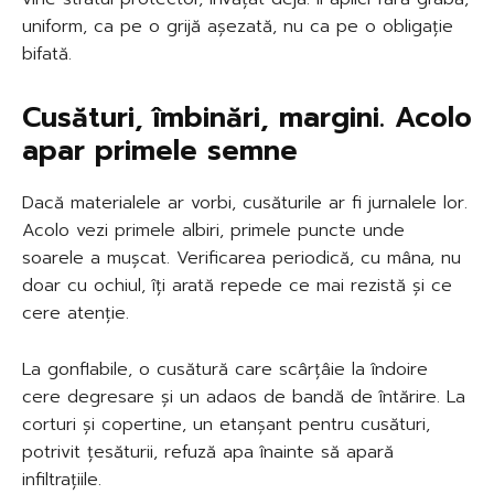
uniform, ca pe o grijă așezată, nu ca pe o obligație
bifată.
Cusături, îmbinări, margini. Acolo
apar primele semne
Dacă materialele ar vorbi, cusăturile ar fi jurnalele lor.
Acolo vezi primele albiri, primele puncte unde
soarele a mușcat. Verificarea periodică, cu mâna, nu
doar cu ochiul, îți arată repede ce mai rezistă și ce
cere atenție.
La gonflabile, o cusătură care scârțâie la îndoire
cere degresare și un adaos de bandă de întărire. La
corturi și copertine, un etanșant pentru cusături,
potrivit țesăturii, refuză apa înainte să apară
infiltrațiile.