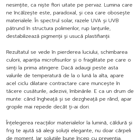
nesimțite, ca niște flori uitate pe pervaz. Lumina care
ne încălzește este, paradoxal, și cea care obosește
materialele. În spectrul solar, razele UVA și UVB
pătrund în structura polimerilor, rup lanțurile,
destabilizează pigmenții și usucă plastifianții.
Rezultatul se vede în pierderea luciului, schimbarea
culorii, apariția microfisurilor și o fragilitate pe care o
simți la prima atingere. Dacă adaugi peste asta
valurile de temperatură de la o lună la alta, apare
acel ciclu dilatare contractare care muncește în
tăcere cusăturile, adezivii, îmbinările. E ca un drum de
munte: când îngheață și se dezgheață pe rând, apar
gropile mai repede decât ți-ai dori.
Înțelegerea reacțiilor materialelor la lumină, căldură și
frig te ajută să alegi soluții elegante, nu doar cârpeli
de moment. Iar soluțiile bune încep cu prevenția,