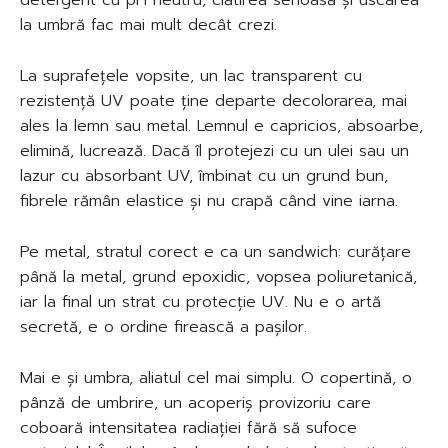
detergent cu pH neutru, clătirea serioasă și uscarea
la umbră fac mai mult decât crezi.
La suprafețele vopsite, un lac transparent cu
rezistență UV poate ține departe decolorarea, mai
ales la lemn sau metal. Lemnul e capricios, absoarbe,
elimină, lucrează. Dacă îl protejezi cu un ulei sau un
lazur cu absorbant UV, îmbinat cu un grund bun,
fibrele rămân elastice și nu crapă când vine iarna.
Pe metal, stratul corect e ca un sandwich: curățare
până la metal, grund epoxidic, vopsea poliuretanică,
iar la final un strat cu protecție UV. Nu e o artă
secretă, e o ordine firească a pașilor.
Mai e și umbra, aliatul cel mai simplu. O copertină, o
pânză de umbrire, un acoperiș provizoriu care
coboară intensitatea radiației fără să sufoce