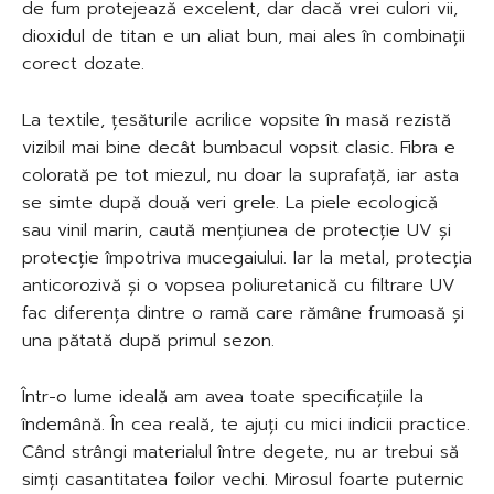
de fum protejează excelent, dar dacă vrei culori vii,
dioxidul de titan e un aliat bun, mai ales în combinații
corect dozate.
La textile, țesăturile acrilice vopsite în masă rezistă
vizibil mai bine decât bumbacul vopsit clasic. Fibra e
colorată pe tot miezul, nu doar la suprafață, iar asta
se simte după două veri grele. La piele ecologică
sau vinil marin, caută mențiunea de protecție UV și
protecție împotriva mucegaiului. Iar la metal, protecția
anticorozivă și o vopsea poliuretanică cu filtrare UV
fac diferența dintre o ramă care rămâne frumoasă și
una pătată după primul sezon.
Într-o lume ideală am avea toate specificațiile la
îndemână. În cea reală, te ajuți cu mici indicii practice.
Când strângi materialul între degete, nu ar trebui să
simți casantitatea foilor vechi. Mirosul foarte puternic